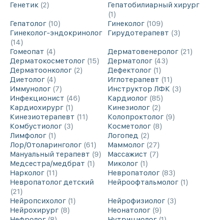
Генетик
2
Гепатобилиарный хирург
1
Гепатолог
10
Гинеколог
109
Гинеколог-эндокринолог
Гирудотерапевт
3
14
Гомеопат
4
Дерматовенеролог
21
Дерматокосметолог
15
Дерматолог
43
Дерматоонколог
2
Дефектолог
1
Диетолог
4
Иглотерапевт
11
Иммунолог
7
Инструктор ЛФК
3
Инфекционист
46
Кардиолог
85
Кардиохирург
1
Кинезиолог
2
Кинезиотерапевт
11
Колопроктолог
9
Комбустиолог
3
Косметолог
8
Лимфолог
1
Логопед
2
Лор/Отоларинголог
61
Маммолог
27
Мануальный терапевт
9
Массажист
7
Медсестра/медбрат
1
Миколог
1
Нарколог
11
Невропатолог
83
Невропатолог детский
Нейроофтальмолог
1
21
Нейропсихолог
1
Нейрофизиолог
3
Нейрохирург
8
Неонатолог
9
Нефролог
8
Нутрициолог
1