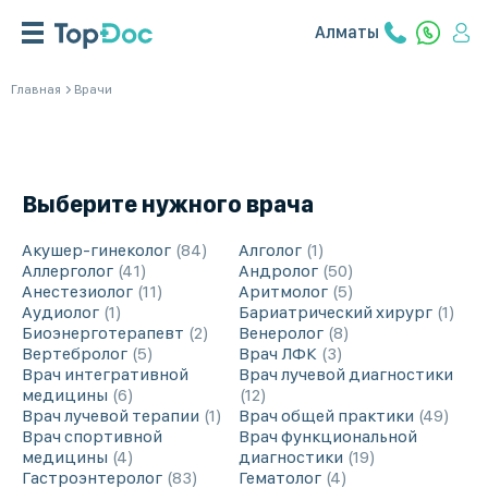
Алматы
Главная
Врачи
Выберите нужного врача
Акушер-гинеколог
84
Алголог
1
Аллерголог
41
Андролог
50
Анестезиолог
11
Аритмолог
5
Аудиолог
1
Бариатрический хирург
1
Биоэнерготерапевт
2
Венеролог
8
Вертебролог
5
Врач ЛФК
3
Врач интегративной
Врач лучевой диагностики
медицины
6
12
Врач лучевой терапии
1
Врач общей практики
49
Врач спортивной
Врач функциональной
медицины
4
диагностики
19
Гастроэнтеролог
83
Гематолог
4