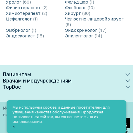
Уролог
60
Фельдшер
1
Физиотерапевт
2
Флеболог
10
Химиотерапевт
2
Хирург
80
Цефалголог
1
Челюстно-лицевой хирург
6
Эмбриолог
1
Эндокринолог
47
Эндоскопист
15
Эпилептолог
14
Пациентам
Врачам и медучреждениям
Врачи
TopDoc
Преимущества
Клиники
О сервисе
Тарифные планы
Лаборатории
Контакты
Мы используем cookies и данные посетителей для
Использование материалов разрешено только при
Медучреждениям
улучшения качества обслуживания. Продолжая
Услуги
Помощь
наличии активной ссылки на источник
пользоваться сайтом, вы соглашаетесь на их
Врачам
использование.
Блог
×
Личный кабинет
Пн-Пт: 9.00-18.00