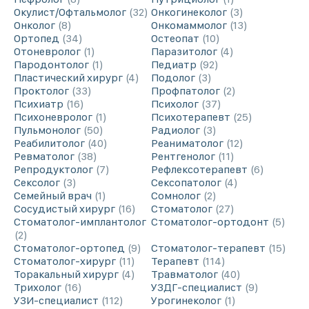
Окулист/Офтальмолог
32
Онкогинеколог
3
Онколог
8
Онкомаммолог
13
Ортопед
34
Остеопат
10
Отоневролог
1
Паразитолог
4
Пародонтолог
1
Педиатр
92
Пластический хирург
4
Подолог
3
Проктолог
33
Профпатолог
2
Психиатр
16
Психолог
37
Психоневролог
1
Психотерапевт
25
Пульмонолог
50
Радиолог
3
Реабилитолог
40
Реаниматолог
12
Ревматолог
38
Рентгенолог
11
Репродуктолог
7
Рефлексотерапевт
6
Сексолог
3
Сексопатолог
4
Семейный врач
1
Сомнолог
2
Сосудистый хирург
16
Стоматолог
27
Стоматолог-имплантолог
Стоматолог-ортодонт
5
2
Стоматолог-ортопед
9
Стоматолог-терапевт
15
Стоматолог-хирург
11
Терапевт
114
Торакальный хирург
4
Травматолог
40
Трихолог
16
УЗДГ-специалист
9
УЗИ-специалист
112
Урогинеколог
1