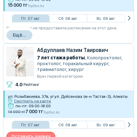
15 000 тг
TopDoc.kz
Пт. 07 авг.
Сб. 08 авг.
Вс. 09 авг.
Организация не предоставила расписание на этот день
Ещё...
Абдуллаев Назим Таирович
7 лет стажа работы
,
Колопроктолог
,
проктолог
,
торакальный хирург
,
травматолог
,
хирург
Врач первой категории
4.0
Рейтинг
​ул. Розыбакиева, 37в, уг.ул. Дуйсенова (м-н Тастак-3), Алматы
Смотреть на карте
пн-пт: 09:00-18:00
7 000 тг
14 000 тг
TopDoc.kz
Пт. 07 авг.
Сб. 08 авг.
Вс. 09 авг.
Оставить заявку