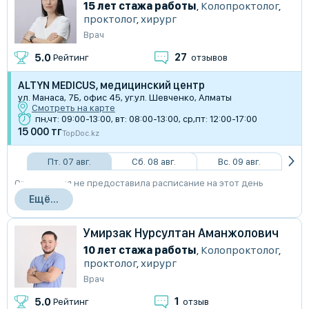
15 лет стажа работы
,
Колопроктолог
,
проктолог
,
хирург
Врач
27
5.0
Рейтинг
отзывов
ALTYN MEDICUS, медицинский центр
ул. Манаса, 7Б, офис 45, уг.ул. Шевченко, Алматы
Смотреть на карте
пн,чт: 09:00-13:00, вт: 08:00-13:00, ср,пт: 12:00-17:00
15 000 тг
TopDoc.kz
Пт. 07 авг.
Сб. 08 авг.
Вс. 09 авг.
Организация не предоставила расписание на этот день
Ещё...
Умирзак Нурсултан Аманжолович
10 лет стажа работы
,
Колопроктолог
,
проктолог
,
хирург
Врач
1
5.0
Рейтинг
отзыв