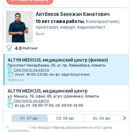
Айтбеков Бекежан Канатович
10 лет стажа работы
,
Колопроктолог
,
проктолог
,
хирург
,
эндоскопист
Врач
4.0
Рейтинг
ALTYN MEDICUS, медицинский центр (филиал)
​Проспект Назарбаева, 26, уг. пр. Райымбека, Алматы
Смотреть на карте
пн,чт: 16:00-23:00, пн-вс: круглосуточно
TopDoc.kz
ALTYN MEDICUS, медицинский центр
ул. Манаса, 7Б, офис 45, уг.ул. Шевченко, Алматы
Смотреть на карте
вт,ср, пт: 09:00-17:00, сб: 09:00-14:00
Пт. 07 авг.
Сб. 08 авг.
Вс. 09 авг.
Организация не предоставила расписание на этот день