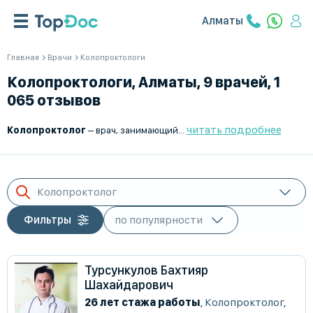
Алматы
Главная
Врачи
Колопроктологи
Колопроктологи, Алматы, 9 врачей, 1
065 отзывов
читать подробнее
Колопроктолог
– врач, занимающийся диагностикой, лечением и профилактикой заболеваний толстого кишечника, прямой кишки и области заднего прохода. Он помогает пациентам с воспалительными, функциональными и опухолевыми патологиями кишечника.
Колопроктолог
Фильтры
Турсункулов Бахтияр
Шахайдарович
26 лет стажа работы
,
Колопроктолог
,