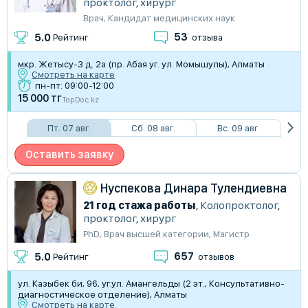
проктолог
,
хирург
Врач
,
Кандидат медицинских наук
53
5.0
Рейтинг
отзыва
мкр. Жетысу-3 д. 2а (пр. Абая уг. ул. Момышулы), Алматы
Смотреть на карте
пн-пт: 09:00-12:00
15 000 тг
TopDoc.kz
Пт. 07 авг.
Сб. 08 авг.
Вс. 09 авг.
Оставить заявку
Нуспекова Динара Тулендиевна
21 год стажа работы
,
Колопроктолог
,
проктолог
,
хирург
PhD
,
Врач высшей категории
,
Магистр
657
5.0
Рейтинг
отзывов
ул. Казыбек би, 96, уг.ул. Амангельды (2 эт., Консультативно-
диагностическое отделение), Алматы
Смотреть на карте