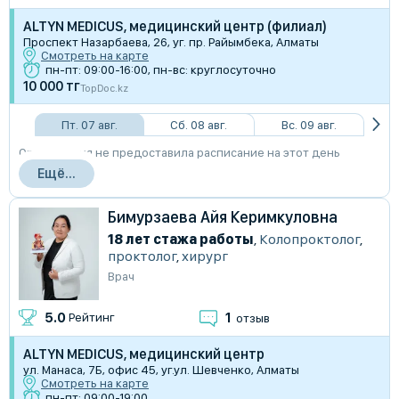
ALTYN MEDICUS, медицинский центр (филиал)
​Проспект Назарбаева, 26, уг. пр. Райымбека, Алматы
Смотреть на карте
пн-пт: 09:00-16:00, пн-вс: круглосуточно
10 000 тг
TopDoc.kz
Пт. 07 авг.
Сб. 08 авг.
Вс. 09 авг.
Организация не предоставила расписание на этот день
Ещё...
Бимурзаева Айя Керимкуловна
18 лет стажа работы
,
Колопроктолог
,
проктолог
,
хирург
Врач
1
5.0
Рейтинг
отзыв
ALTYN MEDICUS, медицинский центр
ул. Манаса, 7Б, офис 45, уг.ул. Шевченко, Алматы
Смотреть на карте
пн-пт: 09:00-19:00