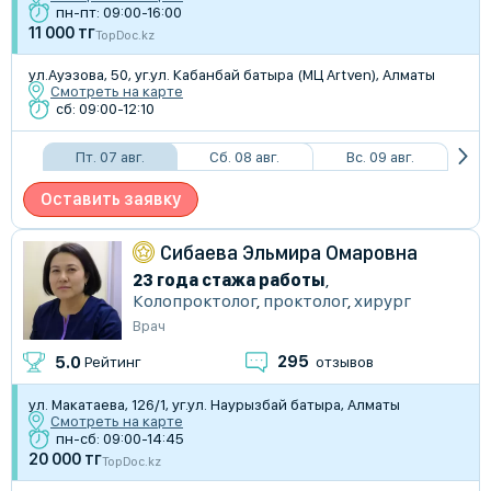
пн-пт: 09:00-16:00
11 000 тг
TopDoc.kz
ул.Ауэзова, 50, уг.ул. Кабанбай батыра (МЦ Artven), Алматы
Смотреть на карте
сб: 09:00-12:10
Пт. 07 авг.
Сб. 08 авг.
Вс. 09 авг.
Оставить заявку
Сибаева Эльмира Омаровна
23 года стажа работы
,
Колопроктолог
,
проктолог
,
хирург
Врач
295
5.0
Рейтинг
отзывов
ул. Макатаева, 126/1, уг.ул. Наурызбай батыра, Алматы
Смотреть на карте
пн-сб: 09:00-14:45
20 000 тг
TopDoc.kz