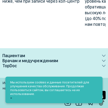
ниже, чем при записи через кол-центр
уровень ка
обративших
высокую лоя
(до 40% по
нам повтор
Пациентам
Врачам и медучреждениям
Врачи
TopDoc
Преимущества
Клиники
О сервисе
Тарифные планы
Лаборатории
Контакты
Мы используем cookies и данные посетителей для
Использование материалов разрешено только при
Медучреждениям
улучшения качества обслуживания. Продолжая
Услуги
Помощь
наличии активной ссылки на источник
пользоваться сайтом, вы соглашаетесь на их
Врачам
использование.
Блог
×
Личный кабинет
Пн-Пт: 9.00-18.00
Акции и скидки