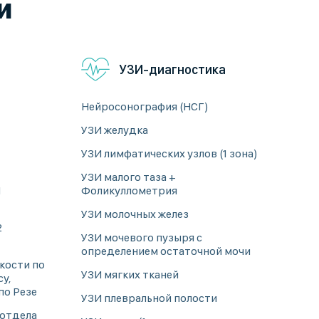
и
УЗИ-диагностика
Нейросонография (НСГ)
УЗИ желудка
УЗИ лимфатических узлов (1 зона)
УЗИ малого таза +
1
Фоликуллометрия
УЗИ молочных желез
2
УЗИ мочевого пузыря с
определением остаточной мочи
кости по
УЗИ мягких тканей
у,
по Резе
УЗИ плевральной полости
 отдела