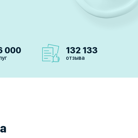
6 000
132 133
луг
отзыва
а