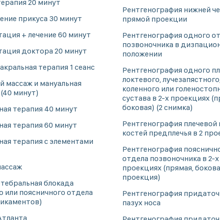
терапия 20 минут
Рентгенография нижней че
ение прикуса 30 минут
прямой проекции
тация + лечение 60 минут
Рентгенография одного о
позвоночника в дизпацио
тация доктора 20 минут
положении
акральная терапия 1 сеанс
Рентгенография одного пл
локтевого, лучезапястного
й массаж и мануальная
коленного или голеностоп
(40 минут)
сустава в 2-х проекциях (п
боковая) (2 снимка)
ная терапия 40 минут
Рентгенография плечевой 
ная терапия 60 минут
костей предплечья в 2 пр
ная терапия с элементами
Рентгенография поясничн
отдела позвоночника в 2-х
ассаж
проекциях (прямая, боков
проекция)
тебральная блокада
о или поясничного отдела
Рентгенография придато
дикаментов)
пазух носа
Атланта
Рентгенография придато