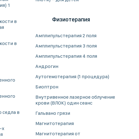
ия) 1
Физиотерапия
кости в
ая
Амплипульстерапия 2 поля
кости в
Амплипульстерапия 3 поля
Амплипульстерапия 4 поля
Андрогин
Аутогемотерапия (1 процедура)
енного
Биоптрон
енного
Внутривенное лазерное облучение
крови (ВЛОК) один сеанс
 седла в
Гальвано грязи
Магнитотерапия
-х
Магнитотерапия от
ая