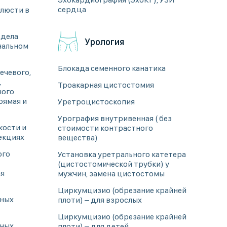
сердца
люсти в
тдела
Урология
нальном
Блокада семенного канатика
ечевого,
,
Троакарная цистостомия
ного
рямая и
Уретроцистоскопия
Урография внутривенная ( без
кости и
стоимости контрастного
оекциях
вещества)
ого
Установка уретрального катетера
(цистостомической трубки) у
ая
мужчин, замена цистостомы
Циркумцизио (обрезание крайней
чных
плоти) – для взрослых
Циркумцизио (обрезание крайней
чных
плоти) – для детей