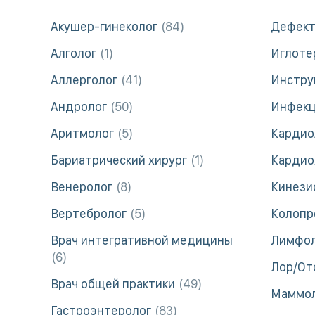
Акушер-гинеколог
84
Дефект
Алголог
1
Иглоте
Аллерголог
41
Инстру
Андролог
50
Инфек
Аритмолог
5
Кардио
Бариатрический хирург
1
Кардио
Венеролог
8
Кинези
Вертебролог
5
Колопр
Врач интегративной медицины
Лимфо
6
Лор/От
Врач общей практики
49
Маммо
Гастроэнтеролог
83