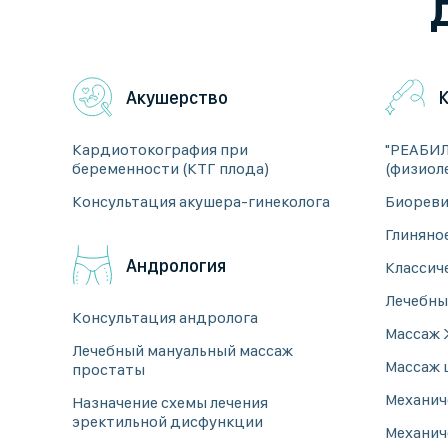
Акушерство
Кардиотокография при
"РЕАБИ
беременности (КТГ плода)
(физиол
Консультация акушера-гинеколога
Биореви
Глиняно
Андрология
Классич
Лечебны
Консультация андролога
Массаж 
Лечебный мануальный массаж
Массаж 
простаты
Механич
Назначение схемы лечения
эректильной дисфункции
Механич