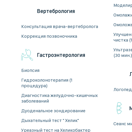
Моделиро
Вертебрология
Омолажи
Омоложен
Консультация врача-вертебролога
Улучшен
Коррекция позвоночника
чистка (1
Ультразв
Гастроэнтерология
(30 мин.
Биопсия
Гидроколонотерапия (1
процедура)
Логопеди
Диагностика желудочно-кишечных
заболеваний
Дуоденальное зондирование
Дыхательный тест " Хелик"
Cеанс м
Уреазный тест на Хеликобактер