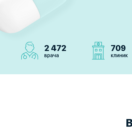
2 472
709
врача
клиник