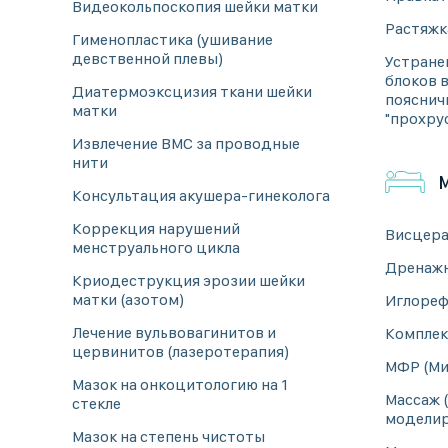
Видеокольпоскопия шейки матки
Растяжк
Гименопластика (ушивание
девственной плевы)
Устране
блоков 
Диатермоэксцизия ткани шейки
пояснич
матки
"прохру
Извлечение ВМС за проводные
нити
Консультация акушера-гинеколога
Коррекция нарушений
Висцера
менструального цикла
Дренажн
Криодеструкция эрозии шейки
матки (азотом)
Иглореф
Лечение вульвовагинитов и
Комплек
цервинитов (лазеротерапия)
МФР (Ми
Мазок на онкоцитологию на 1
Массаж (
стекле
модели
Мазок на степень чистоты