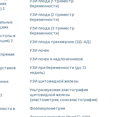
УЗИ плода (1 триместр
циях
беременности)
) 2
УЗИ плода (2 триместр
беременности)
альных
циях
УЗИ плода (3 триместр
беременности)
 стопы в
кция) 2
УЗИ плода трехмерное (3Д-4Д)
УЗИ почек
(прямая
УЗИ почек и надпочечников
УЗИ при беременности (до 12
суставов
недель)
УЗИ щитовидной железы
инки
Ультразвуковая эластография
щитовидной железы
 2
(эластометрия, соноэластография)
Фолликулометрия
люсти в
Эхокардиография (ЭхоКГ), УЗИ