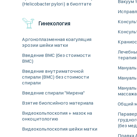
Вакуум 
(Helicobacter pylori) в биоптате
Исправл
Консуль
Гинекология
Консуль
Аргоноплазменная коагуляция
Краниос
эрозии шейки матки
Лечебны
Введение ВМС (без стоимости
терапия 
ВМС)
Мануаль
Введение внутриматочной
спирали (ВМС) без стоимости
Мануаль
спирали
Мануаль
Введение спирали "Мирена"
массажа
Взятие биопсийного материала
Общий м
Видеокольпоскопия + мазок на
Паравер
онкоцитологию
грудног
(без ме
Видеокольпоскопия шейки матки
Правка 