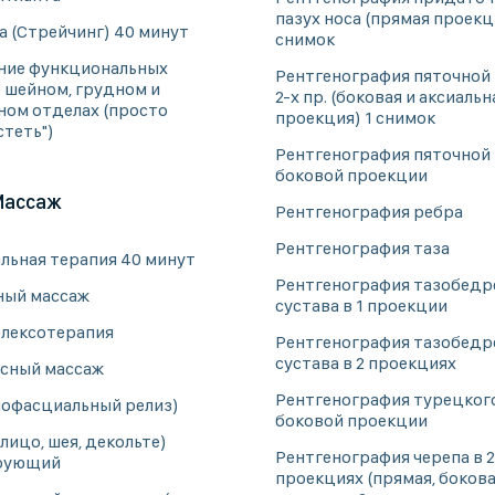
пазух носа (прямая проекц
а (Стрейчинг) 40 минут
снимок
ние функциональных
Рентгенография пяточной 
в шейном, грудном и
2-х пр. (боковая и аксиальн
ном отделах (просто
проекция) 1 снимок
стеть")
Рентгенография пяточной 
боковой проекции
Массаж
Рентгенография ребра
Рентгенография таза
льная терапия 40 минут
Рентгенография тазобедр
ый массаж
сустава в 1 проекции
лексотерапия
Рентгенография тазобедр
сустава в 2 проекциях
сный массаж
Рентгенография турецкого
офасциальный релиз)
боковой проекции
лицо, шея, декольте)
Рентгенография черепа в 2
рующий
проекциях (прямая, боков