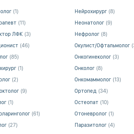
олог
1
Нейрохирург
8
рапевт
11
Неонатолог
9
ктор ЛФК
3
Нефролог
8
ционист
46
Окулист/Офтальмолог
лог
85
Онкогинеколог
3
хирург
1
Онколог
8
олог
2
Онкомаммолог
13
октолог
9
Ортопед
34
лог
1
Остеопат
10
оларинголог
61
Отоневролог
1
лог
27
Паразитолог
4