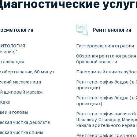
Диагностические услуг
Косметология
Рентгенология
ЛИТОЛОГИЯ
Гистеросальпингография
ечение)"
Обзорная рентгенография
тализация
брюшной полости
е обертывание, 60 минут
Панорамный снимок зубов
еский массаж лица
Рентгенография бедра ( в 
проекции)
й щиповый массаж
Рентгенография бедра ( в 
Жаке
проекциях)
шеи и головы
Рентгенография височной 
Шюллеру, Стиверсу, Майерс
еская чистка декольте
канала зрительного нерва 
еская чистка спины
Рентгенография грудного