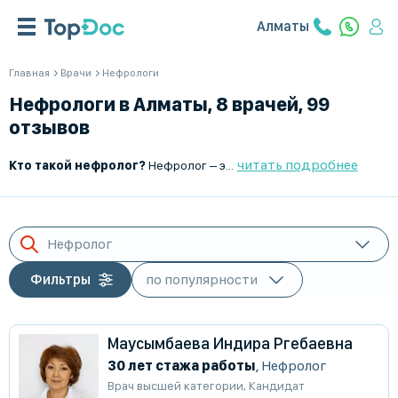
Алматы
Главная
Врачи
Нефрологи
Нефрологи в Алматы, 8 врачей, 99
отзывов
читать подробнее
Кто такой нефролог?
Нефролог – это врач, который занимается диагностикой, лечением и профилактикой заболеваний почек. Он контролирует работу мочевыделительной системы, выявляет патологии почек на ранних стадиях и помогает предотвращать осложнения, связанные с хроническими заболеваниями.
Нефролог
Фильтры
Маусымбаева Индира Ргебаевна
30 лет стажа работы
,
Нефролог
Врач высшей категории
,
Кандидат