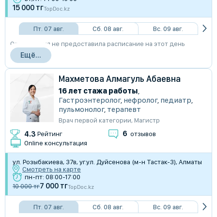
15 000 тг
TopDoc.kz
Пт. 07 авг.
Сб. 08 авг.
Вс. 09 авг.
Организация не предоставила расписание на этот день
Ещё...
Махметова Алмагуль Абаевна
16 лет стажа работы
,
Гастроэнтеролог
,
нефролог
,
педиатр
,
пульмонолог
,
терапевт
Врач первой категории
,
Магистр
6
4.3
Рейтинг
отзывов
Online консультация
​ул. Розыбакиева, 37в, уг.ул. Дуйсенова (м-н Тастак-3), Алматы
Смотреть на карте
пн-пт: 08:00-17:00
7 000 тг
10 000 тг
TopDoc.kz
Пт. 07 авг.
Сб. 08 авг.
Вс. 09 авг.