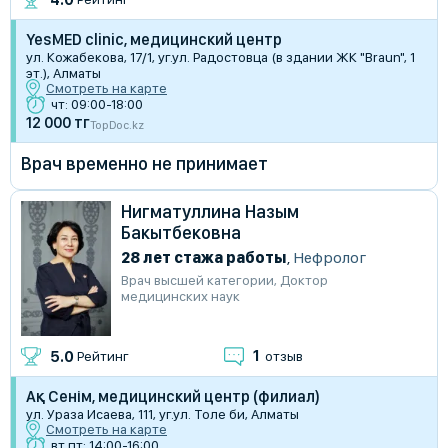
YesMED clinic, медицинский центр
ул. Кожабекова, 17/1, уг.ул. Радостовца (в здании ​ЖК "Braun", 1
эт.), Алматы
Смотреть на карте
чт: 09:00-18:00
12 000 тг
TopDoc.kz
Врач временно не принимает
Нигматуллина Назым
Бакытбековна
28 лет стажа работы
,
Нефролог
Врач высшей категории
,
Доктор
медицинских наук
1
5.0
Рейтинг
отзыв
Ақ Сенім, медицинский центр (филиал)
ул. Ураза Исаева, 111, уг.ул. Толе би, Алматы
Смотреть на карте
вт,пт: 14:00-16:00