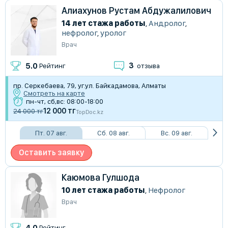
Алиахунов Рустам Абдужалилович
14 лет стажа работы
,
Андролог
,
нефролог
,
уролог
Врач
3
5.0
Рейтинг
отзыва
пр. Серкебаева, 79, уг.ул. Байкадамова, Алматы
Смотреть на карте
пн-чт, сб,вс: 08:00-18:00
12 000 тг
24 000 тг
TopDoc.kz
Пт. 07 авг.
Сб. 08 авг.
Вс. 09 авг.
Оставить заявку
Каюмова Гулшода
10 лет стажа работы
,
Нефролог
Врач
4.0
Рейтинг