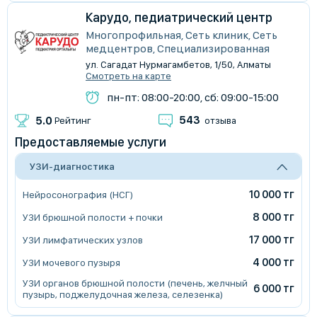
Карудо, педиатрический центр
Многопрофильная, Сеть клиник, Сеть
медцентров, Специализированная
ул. Сагадат Нурмагамбетов, 1/50, Алматы
Смотреть на карте
пн-пт: 08:00-20:00, сб: 09:00-15:00
543
5.0
Рейтинг
отзыва
Предоставляемые услуги
УЗИ-диагностика
10 000 тг
Нейросонография (НСГ)
8 000 тг
УЗИ брюшной полости + почки
17 000 тг
УЗИ лимфатических узлов
4 000 тг
УЗИ мочевого пузыря
УЗИ органов брюшной полости (печень, желчный
6 000 тг
пузырь, поджелудочная железа, селезенка)