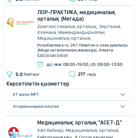
ЛОР-ПРАКТИКА, медициналық
орталық (Мегада)
Диагностикалық орталық, Зертхана,
Клиника, Мамандандырылған,
Медициналық орталық
Розыбакиев к-сі, 247, Левитан к-сінің қиылысы
(Mega орталығының жанында), Алматы
Картадан қарау
дс-жм: 08:00-19:00, сб: 09:00-13:00
217
5.0
Рейтинг
пікір
Көрсетілетін қызметтер
КТ және МРТ
Оториноларингология
Медициналық орталық "АСЕТ-Д"
Көп бейінді, Медициналық орталық
Байтұрсынов көш., 9, Гоголь көшесінің