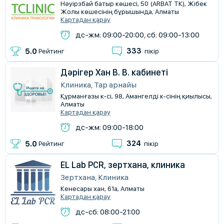
Нәуірзбай батыр көшесі, 50 (ARBAT ТК), Жібек
Жолы көшесінің бұрышында, Алматы
Картадан қарау
дс-жм: 09:00-20:00, сб: 09:00-13:00
333
5.0
Рейтинг
пікір
Дәрігер Хан В. В. кабинетi
Клиника, Тар арнайы
Құрманғазы к-сі, 98, Амангелді к-сінің қиылысы,
Алматы
Картадан қарау
дс-жм: 09:00-18:00
324
5.0
Рейтинг
пікір
EL Lab PCR, зертхана, клиника
Зертхана, Клиника
Кенесары хан, 61а, Алматы
Картадан қарау
дс-сб: 08:00-21:00