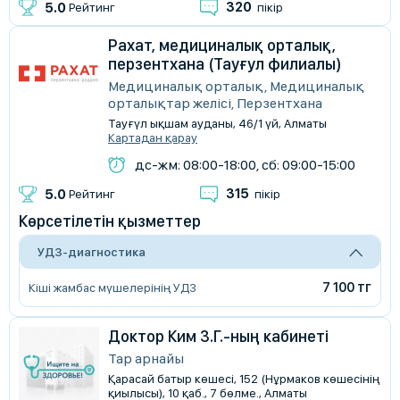
320
5.0
Рейтинг
пікір
Рахат, медициналық орталық,
перзентхана (Тауғул филиалы)
Медициналық орталық, Медициналық
орталықтар желісі, Перзентхана
Тауғүл ықшам ауданы, 46/1 үй, Алматы
Картадан қарау
дс-жм: 08:00-18:00, сб: 09:00-15:00
315
5.0
Рейтинг
пікір
Көрсетілетін қызметтер
УДЗ-диагностика
7 100 тг
Кіші жамбас мүшелерінің УДЗ
Доктор Ким З.Г.-ның кабинеті
Тар арнайы
Қарасай батыр көшесі, 152 (Нұрмаков көшесінің
қиылысы), 10 қаб., 7 бөлме., Алматы