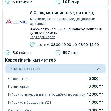
1 011
5.0
Рейтинг
пікір
A Clinic, медициналық орталық
Клиника, Көп бейінді, Медициналық
орталық
Жароков көшесі, 275а, Байқадамов көшесінің
қиылысы, Алматы
Картадан қарау
дс-жм: 08:00-19:00, сб: 08:00-14:00
857
5.0
Рейтинг
пікір
Көрсетілетін қызметтер
УДЗ-диагностика
5 000 тг
Ұлтаралық УДЗ
8 000 тг
Бір ішкі орган
12 000 тг
Бүйрек тамырларының ультрадыбыстық зерттеу
4 000 тг
Бүйрек үсті бездерінің УДЗ
11 000 тг
Кеуде ұлғайту