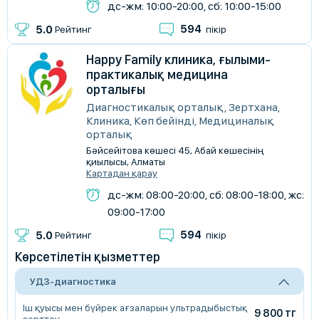
дс-жм: 10:00-20:00, сб: 10:00-15:00
594
5.0
Рейтинг
пікір
Happy Family клиника, ғылыми-
практикалық медицина
орталығы
Диагностикалық орталық, Зертхана,
Клиника, Көп бейінді, Медициналық
орталық
Бәйсейітова көшесі 45, Абай көшесінің
қиылысы, Алматы
Картадан қарау
дс-жм: 08:00-20:00, сб: 08:00-18:00, жс:
09:00-17:00
594
5.0
Рейтинг
пікір
Көрсетілетін қызметтер
УДЗ-диагностика
Іш қуысы мен бүйрек ағзаларын ультрадыбыстық
9 800 тг