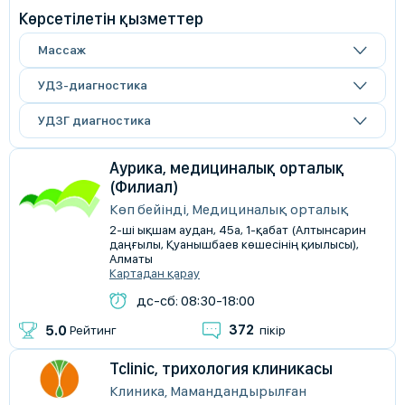
Көрсетілетін қызметтер
Массаж
УДЗ-диагностика
УДЗГ диагностика
Аурика, медициналық орталық
(Филиал)
Көп бейінді, Медициналық орталық
2-ші ықшам аудан, 45а, 1-қабат (Алтынсарин
даңғылы, Қуанышбаев көшесінің қиылысы),
Алматы
Картадан қарау
дс-сб: 08:30-18:00
372
5.0
Рейтинг
пікір
Tclinic, трихология клиникасы
Клиника, Мамандандырылған