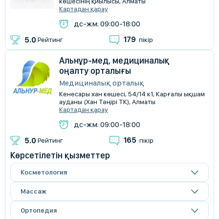
көшесінің қиылысы, Алматы
Картадан қарау
дс-жм: 09:00-18:00
179
5.0
Рейтинг
пікір
Альнұр-мед, медициналық
оңалту орталығы
Медициналық орталық
Кенесары хан көшесі, 54/14 к1, Карғалы ықшам
ауданы (Хан Тәңірі ТК), Алматы
Картадан қарау
дс-жм: 09:00-18:00
165
5.0
Рейтинг
пікір
Көрсетілетін қызметтер
Косметология
Массаж
Ортопедия