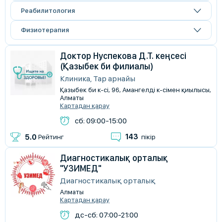
Реабилитология
Физиотерапия
Доктор Нуспекова Д.Т. кеңсесі
(Қазыбек би филиалы)
Клиника, Тар арнайы
Қазыбек би к-сі, 96, Амангелді к-сімен қиылысы,
Алматы
Картадан қарау
сб: 09:00-15:00
143
5.0
Рейтинг
пікір
Диагностикалық орталық
"УЗИМЕД"
Диагностикалық орталық
Алматы
Картадан қарау
дс-сб: 07:00-21:00