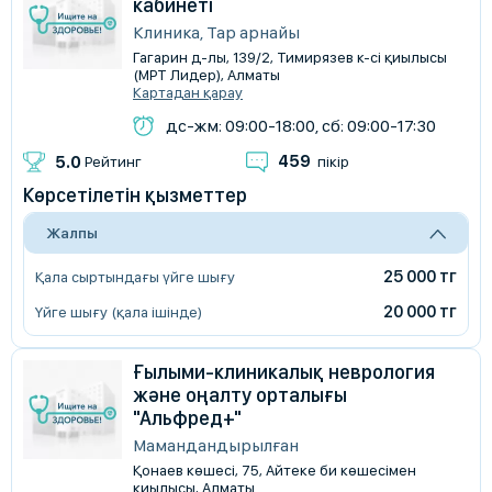
кабинеті
Клиника, Тар арнайы
Гагарин д-лы, 139/2, Тимирязев к-сі қиылысы
(МРТ Лидер), Алматы
Картадан қарау
дс-жм: 09:00-18:00, сб: 09:00-17:30
459
5.0
Рейтинг
пікір
Көрсетілетін қызметтер
Жалпы
25 000 тг
Қала сыртындағы үйге шығу
20 000 тг
Үйге шығу (қала ішінде)
Ғылыми-клиникалық неврология
және оңалту орталығы
"Альфред+"
Мамандандырылған
Қонаев көшесі, 75, Айтеке би көшесімен
қиылысы, Алматы