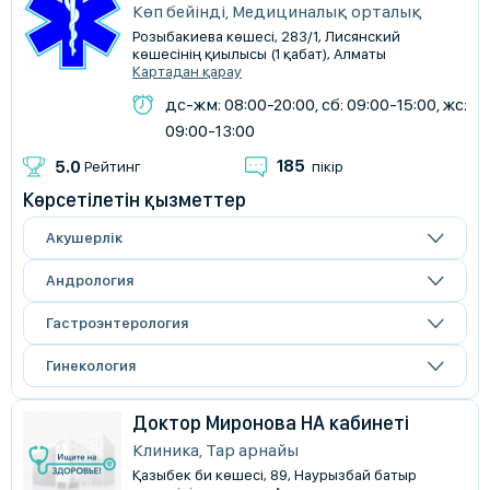
Көп бейінді, Медициналық орталық
Розыбакиева көшесі, 283/1, Лисянский
көшесінің қиылысы (1 қабат), Алматы
Картадан қарау
дс-жм: 08:00-20:00, сб: 09:00-15:00, жс:
09:00-13:00
185
5.0
Рейтинг
пікір
Көрсетілетін қызметтер
Акушерлік
Андрология
Гастроэнтерология
Гинекология
Доктор Миронова НА кабинеті
Клиника, Тар арнайы
Қазыбек би көшесі, 89, Наурызбай батыр