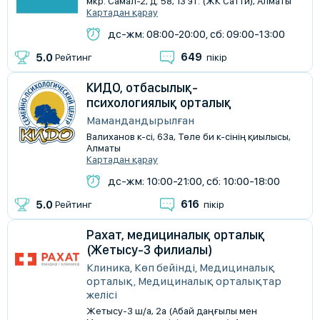
мкр. Самал-2, д. 58, 13 эт. (ЖК Сатти), Алматы
Картадан қарау
дс-жм: 08:00-20:00, сб: 09:00-13:00
649
5.0
Рейтинг
пікір
КИДО, отбасылық-
психологиялық орталық
Мамандандырылған
Валиханов к-сі, 63а, Төле би к-сінің қиылысы,
Алматы
Картадан қарау
дс-жм: 10:00-21:00, сб: 10:00-18:00
616
5.0
Рейтинг
пікір
Рахат, медициналық орталық
(Жетысу-3 филиалы)
Клиника, Көп бейінді, Медициналық
орталық, Медициналық орталықтар
желісі
Жетысу-3 ш/а, 2а (Абай даңғылы мен