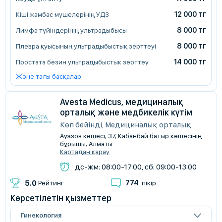
12 000 тг
Кіші жамбас мүшелерінің УДЗ
8 000 тг
Лимфа түйіндерінің ультрадыбысы
8 000 тг
Плевра қуысының ультрадыбыстық зерттеуі
14 000 тг
Простата безин ультрадыбыстык зерттеу
Және тағы басқалар
Avesta Medicus, медициналық
орталық және медбикелік күтім
Көп бейінді, Медициналық орталық
Ауэзов көшесі, 37, Кабанбай батыр көшесінің
бұрышы, Алматы
Картадан қарау
дс-жм: 08:00-17:00, сб: 09:00-13:00
774
5.0
Рейтинг
пікір
Көрсетілетін қызметтер
Гинекология