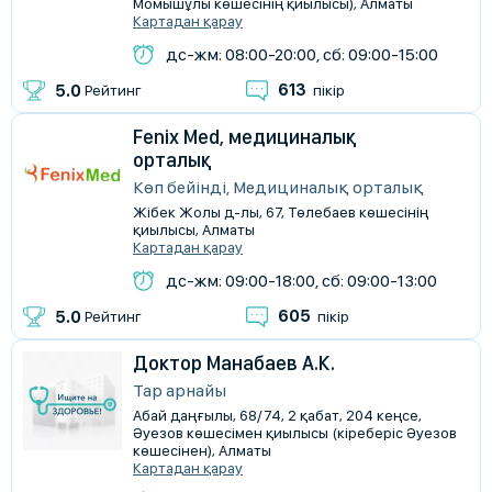
Момышұлы көшесінің қиылысы), Алматы
Картадан қарау
дс-жм: 08:00-20:00, сб: 09:00-15:00
613
5.0
Рейтинг
пікір
Fenix Med, медициналық
орталық
Көп бейінді, Медициналық орталық
Жібек Жолы д-лы, 67, Төлебаев көшесінің
қиылысы, Алматы
Картадан қарау
дс-жм: 09:00-18:00, сб: 09:00-13:00
605
5.0
Рейтинг
пікір
Доктор Манабаев А.К.
Тар арнайы
Абай даңғылы, 68/74, 2 қабат, 204 кеңсе,
Әуезов көшесімен қиылысы (кіреберіс Әуезов
көшесінен), Алматы
Картадан қарау