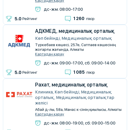
Картадан қарау
дс-жм: 08:00-17:00
1 260
5.0
Рейтинг
пікір
АДКМЕД, медициналық орталық
Көп бейінді, Медициналық орталық
Түркебаев көшесі, 257е, Сатпаев көшесінің
жоғарғы жағында, Алматы
Картадан қарау
дс-жм: 09:00-17:00, сб: 09:00-14:00
1 085
5.0
Рейтинг
пікір
Рахат, медициналық орталық
Клиника, Көп бейінді, Медициналық
орталық, Медициналық орталықтар
желісі
Абай д-лы, 58а, Манас к-сінің қиылысы, Алматы
Картадан қарау
дс-жм: 08:00-19:00, сб: 09:00-15:00