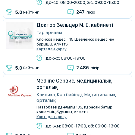
дс-сб: 08:00-20:00, жс: 09:00-15:00
247
5.0
Рейтинг
пікір
Доктор Зельцер М. Е. кабинеті
Тар арнайы
Клочков көшесі, 45 Шевченко көшесінің
бұрышы, Алматы
Картадан қарау
дс-жс: 08:00-19:00
2 486
5.0
Рейтинг
пікір
Medline Сервис, медициналық
орталық
Клиника, Көп бейінді, Медициналық
орталық
Назарбаев даңғылы 135, Қарасай батыр
көшесінің бұрышы, Алматы
Картадан қарау
дс-жм: 08:00-17:00, сб: 09:00-13:00