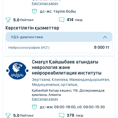
Картадан қарау
дс-жс: тәулік бойы
414
5.0
Рейтинг
пікір
Көрсетілетін қызметтер
УДЗ-диагностика
8 000 тг
Нейросонография (НСГ)
Смағұл Қайшыбаев атындағы
неврология және
нейрореабилитация институты
Зертхана, Клиника, Мамандандырылған,
Медициналық орталық
Қабанбай батыр көшесі, 119, Досмұхамедов
қиылысы, Алматы
Картадан қарау
дс-жм: 09:00-18:00, сб: 09:00-15:30
379
5.0
Рейтинг
пікір