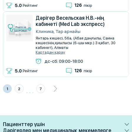
126
5.0
Рейтинг
пікір
Дәрігер Весельская Н.В.-нің
кабинеті (Med Lab экспресс)
Клиника, Тар арнайы
Янтарь көшесі, 56а, (Абая даңғылы, Саина
көшесінің қиылысы (6-шы мкр.) 3 қабат, 30
кабинет), Алматы
Картадан қарау
дс-сб: 09:00-18:00
126
5.0
Рейтинг
пікір
1
2
7
Пациенттер үшін
Дәрігерлер мен медициналық мекемелерге
Дәрігерлер