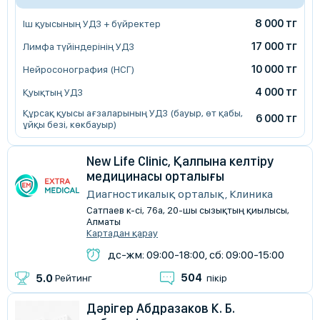
8 000 тг
Іш қуысының УДЗ + бүйректер
17 000 тг
Лимфа түйіндерінің УДЗ
10 000 тг
Нейросонография (НСГ)
4 000 тг
Қуықтың УДЗ
Құрсақ қуысы ағзаларының УДЗ (бауыр, өт қабы,
6 000 тг
ұйқы безі, көкбауыр)
New Life Clinic, Қалпына келтіру
медицинасы орталығы
Диагностикалық орталық, Клиника
Сатпаев к-сі, 76а, 20-шы сызықтың қиылысы,
Алматы
Картадан қарау
дс-жм: 09:00-18:00, сб: 09:00-15:00
504
5.0
Рейтинг
пікір
Дәрігер Абдразаков К. Б.