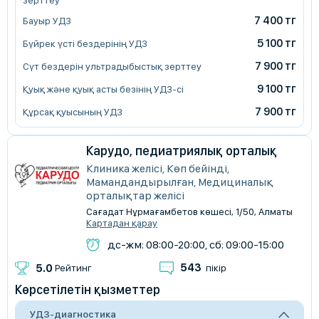
зерттеу
7 400 тг
Бауыр УДЗ
5 100 тг
Бүйрек үсті бездерінің УДЗ
7 900 тг
Сүт бездерін ультрадыбыстық зерттеу
9 100 тг
Қуық және қуық асты безінің УДЗ-сі
7 900 тг
Құрсақ қуысының УДЗ
Карудо, педиатриялық орталық
Клиника желісі, Көп бейінді,
Мамандандырылған, Медициналық
орталықтар желісі
Сағадат Нұрмағамбетов көшесі, 1/50, Алматы
Картадан қарау
дс-жм: 08:00-20:00, сб: 09:00-15:00
543
5.0
Рейтинг
пікір
Көрсетілетін қызметтер
УДЗ-диагностика