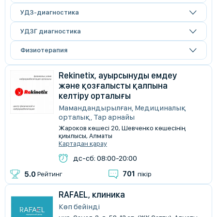
УДЗ-диагностика
УДЗГ диагностика
Физиотерапия
Rekinetix, ауырсынуды емдеу
және қозғалысты қалпына
келтіру орталығы
Мамандандырылған, Медициналық
орталық, Тар арнайы
Жароков көшесі 20, Шевченко көшесінің
қиылысы, Алматы
Картадан қарау
дс-сб: 08:00-20:00
701
5.0
Рейтинг
пікір
RAFAEL, клиника
Көп бейінді