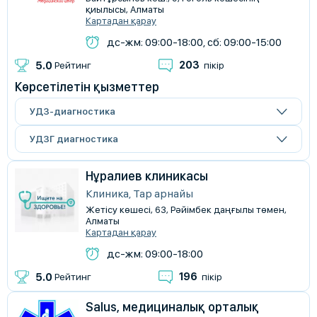
қиылысы, Алматы
Картадан қарау
дс-жм: 09:00-18:00, сб: 09:00-15:00
203
5.0
Рейтинг
пікір
Көрсетілетін қызметтер
УДЗ-диагностика
УДЗГ диагностика
Нұралиев клиникасы
Клиника, Тар арнайы
Жетісу көшесі, 63, Рәйімбек даңғылы төмен,
Алматы
Картадан қарау
дс-жм: 09:00-18:00
196
5.0
Рейтинг
пікір
Salus, медициналық орталық