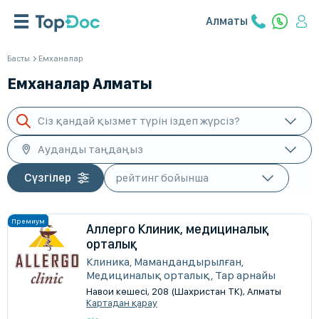
Алматы
Басты
Емханалар
Емханалар Алматы
Сіз қандай қызмет түрін іздеп жүрсіз?
Ауданды таңдаңыз
Сүзгілер
Аллерго Клиник, медициналық
орталық
Клиника, Мамандандырылған,
Медициналық орталық, Тар арнайы
Навои көшесі, 208 (Шахристан ТК), Алматы
Картадан қарау