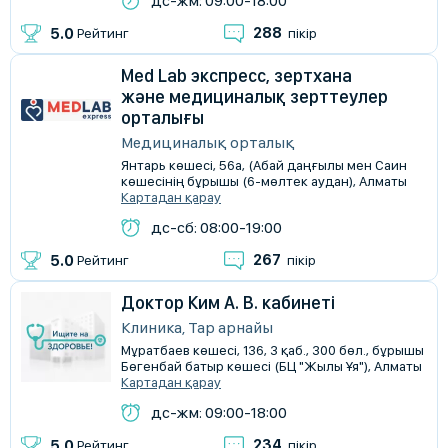
дс-жм: 09:00-18:00
288
5.0
Рейтинг
пікір
Med Lab экспресс, зертхана
және медициналық зерттеулер
орталығы
Медициналық орталық
Янтарь көшесі, 56а, (Абай даңғылы мен Саин
көшесінің бұрышы (6-мөлтек аудан), Алматы
Картадан қарау
дс-сб: 08:00-19:00
267
5.0
Рейтинг
пікір
Доктор Ким А. В. кабинеті
Клиника, Тар арнайы
Мұратбаев көшесі, 136, 3 қаб., 300 бөл., бұрышы
Бөгенбай батыр көшесі (БЦ "Жылы Ұя"), Алматы
Картадан қарау
дс-жм: 09:00-18:00
234
5.0
Рейтинг
пікір