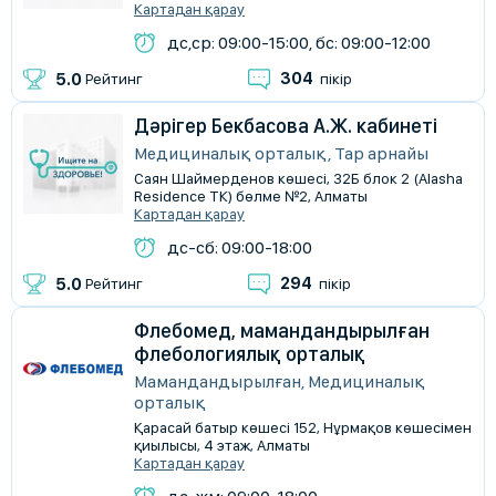
Картадан қарау
дс,ср: 09:00-15:00, бс: 09:00-12:00
304
5.0
Рейтинг
пікір
Дәрігер Бекбасова А.Ж. кабинеті
Медициналық орталық, Тар арнайы
Саян Шаймерденов көшесі, 32Б блок 2 (Alasha
Residence ТК) бөлме №2, Алматы
Картадан қарау
дс-сб: 09:00-18:00
294
5.0
Рейтинг
пікір
Флебомед, мамандандырылған
флебологиялық орталық
Мамандандырылған, Медициналық
орталық
Қарасай батыр көшесі 152, Нұрмақов көшесімен
қиылысы, 4 этаж, Алматы
Картадан қарау