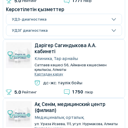
1 771
5.0
Рейтинг
пікір
Көрсетілетін қызметтер
УДЗ-диагностика
УДЗГ диагностика
Дәрігер Сагиндыкова А.А.
кабинеті
Клиника, Тар арнайы
Сатпаев көшесі 56, Айманов көшесімен
қиылысы, Алматы
Картадан қарау
дс-жс: тәулік бойы
1 750
5.0
Рейтинг
пікір
Ақ Сенім, медицинский центр
(филиал)
Медициналық орталық
ул. Ураза Исаева, 111, уг.ул. Нурмакова, Алматы