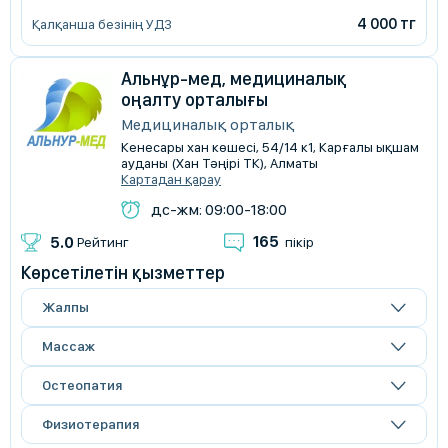
4 000 тг
Қалқанша безінің УДЗ
Альнұр-мед, медициналық
оңалту орталығы
Медициналық орталық
Кенесары хан көшесі, 54/14 к1, Карғалы ықшам
ауданы (Хан Тәңірі ТК), Алматы
Картадан қарау
дс-жм: 09:00-18:00
165
5.0
Рейтинг
пікір
Көрсетілетін қызметтер
Жалпы
Массаж
Остеопатия
Физиотерапия