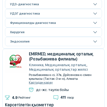
УДЗ-диагностика
УДЗГ диагностика
Функционалды диагностика
Хирургия
Эндоскопия
EMIRMED, медициналық орталық
(Розыбакиева филиалы)
Клиника, Медициналық орталық,
Медициналық орталықтар желісі
Розыбакиева к-сі, 37в, Дуйсенова к-сімен
қиылысы (Тастак-3 м-н), Алматы
Картадан қарау
дс-жс: тәулік бойы
411
4.9
Рейтинг
пікір
Көрсетілетін қызметтер