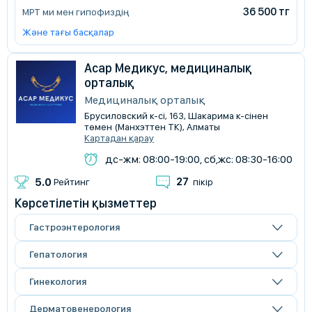
36 500 тг
МРТ ми мен гипофиздің
Және тағы басқалар
Асар Медикус, медициналық
орталық
Медициналық орталық
Брусиловский к-сі, 163, Шакарима к-сінен
төмен (Манхэттен ТК), Алматы
Картадан қарау
дс-жм: 08:00-19:00, сб,жс: 08:30-16:00
27
5.0
Рейтинг
пікір
Көрсетілетін қызметтер
Гастроэнтерология
Гепатология
Гинекология
Дерматовенерология