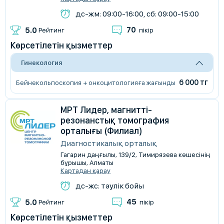
дс-жм: 09:00-16:00, сб: 09:00-15:00
70
5.0
Рейтинг
пікір
Көрсетілетін қызметтер
Гинекология
6 000 тг
Бейнекольпоскопия + онкоцитологияға жағынды
МРТ Лидер, магнитті-
резонанстық томография
орталығы (Филиал)
Диагностикалық орталық
Гагарин даңғылы, 139/2, Тимирязева көшесінің
бұрышы, Алматы
Картадан қарау
дс-жс: тәулік бойы
45
5.0
Рейтинг
пікір
Көрсетілетін қызметтер