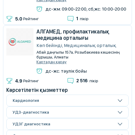
дс-жм: 09:00-22:00, сб,жс: 10:00-20:00
1
5.0
Рейтинг
пікір
АЛГАМЕД, профилактикалық
медицина орталығы
Көп бейінді, Медициналық орталық
Абай даңғылы 157а, Розыбакиева көшесінің
бұрышы, Алматы
Картадан қарау
дс-жс: тәулік бойы
2 516
4.9
Рейтинг
пікір
Көрсетілетін қызметтер
Кардиология
УДЗ-диагностика
УДЗГ диагностика