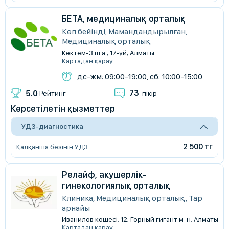
БЕТА, медициналық орталық
Көп бейінді, Мамандандырылған,
Медициналық орталық
Көктем-3 ш.а., 17-үй, Алматы
Картадан қарау
дс-жм: 09:00-19:00, сб: 10:00-15:00
73
5.0
Рейтинг
пікір
Көрсетілетін қызметтер
УДЗ-диагностика
2 500 тг
Қалқанша безінің УДЗ
Релайф, акушерлік-
гинекологиялық орталық
Клиника, Медициналық орталық, Тар
арнайы
Иванилов көшесі, 12, Горный гигант м-н, Алматы
Картадан қарау