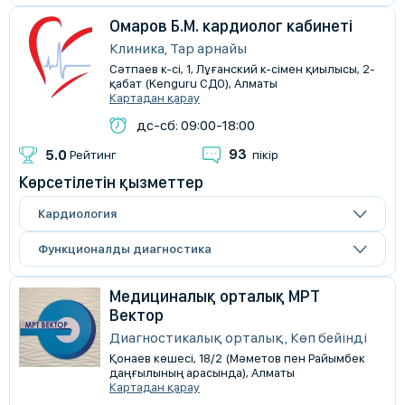
Омаров Б.М. кардиолог кабинетi
Клиника, Тар арнайы
Сәтпаев к-сі, 1, Лұғанский к-сімен қиылысы, 2-
қабат (Kenguru СДО), Алматы
Картадан қарау
дс-сб: 09:00-18:00
93
5.0
Рейтинг
пікір
Көрсетілетін қызметтер
Кардиология
Функционалды диагностика
Медициналық орталық МРТ
Вектор
Диагностикалық орталық, Көп бейінді
Қонаев көшесі, 18/2 (Мәметов пен Райымбек
даңғылының арасында), Алматы
Картадан қарау