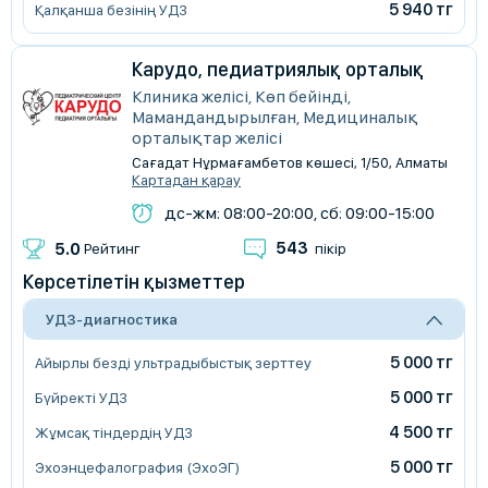
5 940 тг
Қалқанша безінің УДЗ
Карудо, педиатриялық орталық
Клиника желісі, Көп бейінді,
Мамандандырылған, Медициналық
орталықтар желісі
Сағадат Нұрмағамбетов көшесі, 1/50, Алматы
Картадан қарау
дс-жм: 08:00-20:00, сб: 09:00-15:00
543
5.0
Рейтинг
пікір
Көрсетілетін қызметтер
УДЗ-диагностика
5 000 тг
Айырлы безді ультрадыбыстық зерттеу
5 000 тг
Бүйректі УДЗ
4 500 тг
Жұмсақ тіндердің УДЗ
5 000 тг
Эхоэнцефалография (ЭхоЭГ)