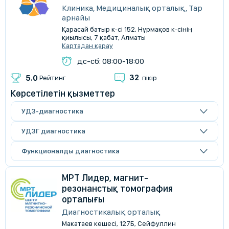
Клиника, Медициналық орталық, Тар
арнайы
Қарасай батыр к-сі 152, Нұрмақов к-сінің
қиылысы, 7 қабат, Алматы
Картадан қарау
дс-сб: 08:00-18:00
32
5.0
Рейтинг
пікір
Көрсетілетін қызметтер
УДЗ-диагностика
УДЗГ диагностика
Функционалды диагностика
МРТ Лидер, магнит-
резонанстық томография
орталығы
Диагностикалық орталық
Макатаев көшесі, 127Б, Сейфуллин