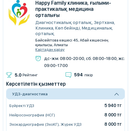
Happy Family клиника, ғылыми-
практикалық медицина
орталығы
Диагностикалық орталық, Зертхана,
Клиника, Көп бейінді, Медициналық
орталық
Бәйсейітова көшесі 45, Абай көшесінің
қиылысы, Алматы
Картадан қарау
дс-жм: 08:00-20:00, сб: 08:00-18:00, жс:
09:00-17:00
594
5.0
Рейтинг
пікір
Көрсетілетін қызметтер
УДЗ-диагностика
5 940 тг
Бүйректі УДЗ
8 000 тг
Нейросонография (НСГ)
8 000 тг
Эхокардиография (ЭхоКГ), Жүрек УДЗ