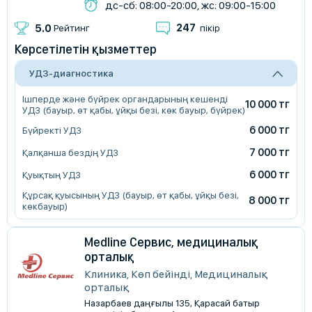
дс-сб: 08:00-20:00, жс: 09:00-15:00
247
5.0
Рейтинг
пікір
Көрсетілетін қызметтер
УДЗ-диагностика
Ішперде және бүйрек органдарының кешенді
10 000 тг
УДЗ (бауыр, өт қабы, ұйқы безі, көк бауыр, бүйрек)
6 000 тг
Бүйректі УДЗ
7 000 тг
Қалқанша бездің УДЗ
6 000 тг
Қуықтың УДЗ
Құрсақ қуысының УДЗ (бауыр, өт қабы, ұйқы безі,
8 000 тг
көкбауыр)
Medline Сервис, медициналық
орталық
Клиника, Көп бейінді, Медициналық
орталық
Назарбаев даңғылы 135, Қарасай батыр