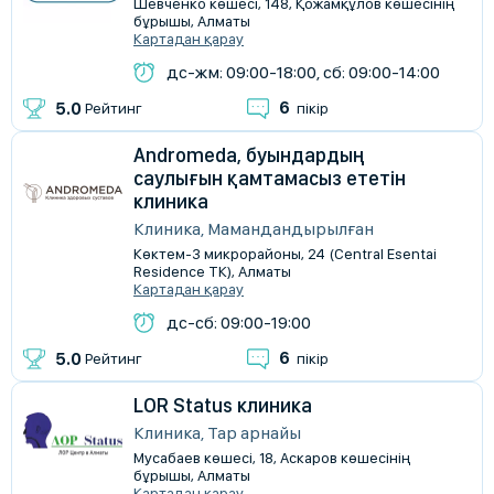
Шевченко көшесі, 148, Қожамқұлов көшесінің
бұрышы, Алматы
Картадан қарау
дс-жм: 09:00-18:00, сб: 09:00-14:00
6
5.0
Рейтинг
пікір
Andromeda, буындардың
саулығын қамтамасыз ететін
клиника
Клиника, Мамандандырылған
Көктем-3 микрорайоны, 24 (​Central Esentai
Residence ТК), Алматы
Картадан қарау
дс-сб: 09:00-19:00
6
5.0
Рейтинг
пікір
LOR Status клиника
Клиника, Тар арнайы
Мусабаев көшесі, 18, Аскаров көшесінің
бұрышы, Алматы
Картадан қарау