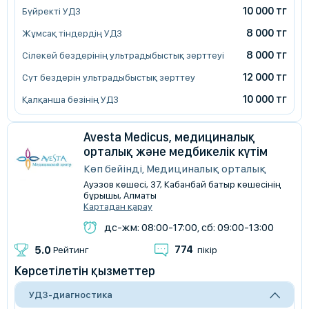
10 000 тг
Бүйректі УДЗ
8 000 тг
Жұмсақ тіндердің УДЗ
8 000 тг
Сілекей бездерінің ультрадыбыстық зерттеуі
12 000 тг
Сүт бездерін ультрадыбыстық зерттеу
10 000 тг
Қалқанша безінің УДЗ
Avesta Medicus, медициналық
орталық және медбикелік күтім
Көп бейінді, Медициналық орталық
Ауэзов көшесі, 37, Кабанбай батыр көшесінің
бұрышы, Алматы
Картадан қарау
дс-жм: 08:00-17:00, сб: 09:00-13:00
774
5.0
Рейтинг
пікір
Көрсетілетін қызметтер
УДЗ-диагностика