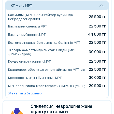
КТ және МРТ
Бас мидың МРТ + Альцгеймер ауруында
29 500 тг
нейродегенерация
22 500 тг
Бас миының венасы МРТ
44 800 тг
Бас пен мойынның МРТ
22 500 тг
Бел омыртқалық-бел омыртқа бөлімінің МРТ
Жоғары ажыратымдылықтағы мидың МРТ
30 000 тг
(Эписиндром)
22 500 тг
Кеуде омыртқасының МРТ
22 500 тг
Краниовертебральды өтпелі аймақтың МРТ-сы
30 000 тг
Кресцово- мықын буынының МРТ
20 500 тг
МРТ Холангиопанкреатография (МРХПГ) (MRCP)
Және тағы басқалар
Эпилепсия, неврология және
оңалту орталығы