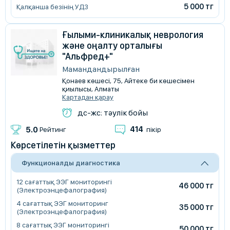
5 000 тг
Қалқанша безінің УДЗ
Ғылыми-клиникалық неврология
және оңалту орталығы
"Альфред+"
Мамандандырылған
Қонаев көшесі, 75, Айтеке би көшесімен
қиылысы, Алматы
Картадан қарау
дс-жс: тәулік бойы
414
5.0
Рейтинг
пікір
Көрсетілетін қызметтер
Функционалды диагностика
12 сағаттық ЭЭГ мониторингі
46 000 тг
(Электроэнцефалография)
4 сағаттық ЭЭГ мониторинг
35 000 тг
(Электроэнцефалография)
8 сағаттық ЭЭГ мониторингі
50 000 тг