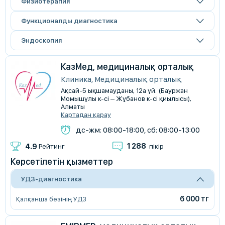
Физиотерапия
Функционалды диагностика
Эндоскопия
КазМед, медициналық орталық
Клиника, Медициналық орталық
Ақсай-5 ықшамауданы, 12а үй. (Бауржан
Момышұлы к-сі – Жұбанов к-сі қиылысы),
Алматы
Картадан қарау
дс-жм: 08:00-18:00, сб: 08:00-13:00
1 288
4.9
Рейтинг
пікір
Көрсетілетін қызметтер
УДЗ-диагностика
6 000 тг
Қалқанша безінің УДЗ