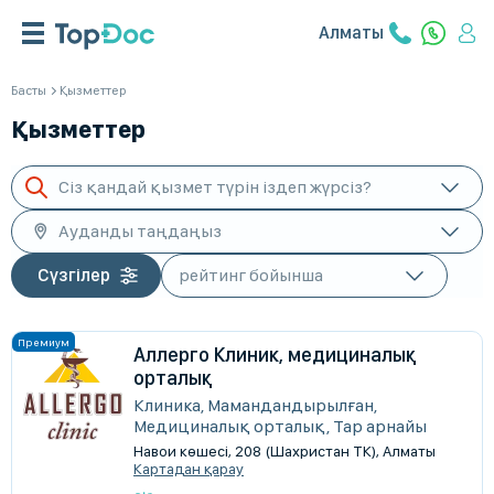
Алматы
Басты
Қызметтер
Қызметтер
Сіз қандай қызмет түрін іздеп жүрсіз?
Ауданды таңдаңыз
Сүзгілер
Аллерго Клиник, медициналық
орталық
Клиника, Мамандандырылған,
Медициналық орталық, Тар арнайы
Навои көшесі, 208 (Шахристан ТК), Алматы
Картадан қарау