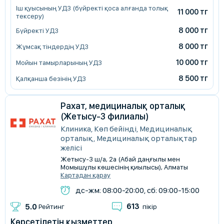
Іш қуысының УДЗ (бүйректі қоса алғанда толық
11 000 тг
тексеру)
8 000 тг
Бүйректі УДЗ
8 000 тг
Жұмсақ тіндердің УДЗ
10 000 тг
Мойын тамырларының УДЗ
8 500 тг
Қалқанша безінің УДЗ
Рахат, медициналық орталық
(Жетысу-3 филиалы)
Клиника, Көп бейінді, Медициналық
орталық, Медициналық орталықтар
желісі
Жетысу-3 ш/а, 2а (Абай даңғылы мен
Момышұлы көшесінің қиылысы), Алматы
Картадан қарау
дс-жм: 08:00-20:00, сб: 09:00-15:00
613
5.0
Рейтинг
пікір
Көрсетілетін қызметтер