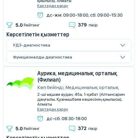
қиылысы, Алматы
Картадан қарау
дс-жм: 09:00-18:00, сб: 09:00-15:30
379
5.0
Рейтинг
пікір
Көрсетілетін қызметтер
УДЗ-диагностика
Функционалды диагностика
Аурика, медициналық орталық
(Филиал)
Көп бейінді, Медициналық орталық
2-ші ықшам аудан, 45а, 1-қабат (Алтынсарин
даңғылы, Қуанышбаев көшесінің қиылысы),
Алматы
Картадан қарау
дс-сб: 08:30-18:00
372
5.0
Рейтинг
пікір
Көрсетілетін қызметтер