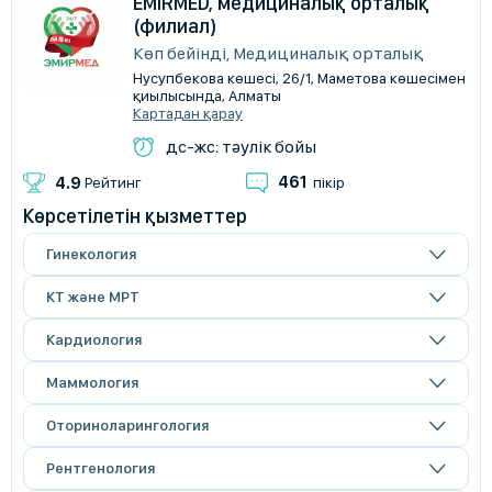
EMIRMED, медициналық орталық
(филиал)
Көп бейінді, Медициналық орталық
Нусупбекова көшесі, 26/1, Маметова көшесімен
қиылысында, Алматы
Картадан қарау
дс-жс: тәулік бойы
461
4.9
Рейтинг
пікір
Көрсетілетін қызметтер
Гинекология
КТ және МРТ
Кардиология
Маммология
Оториноларингология
Рентгенология