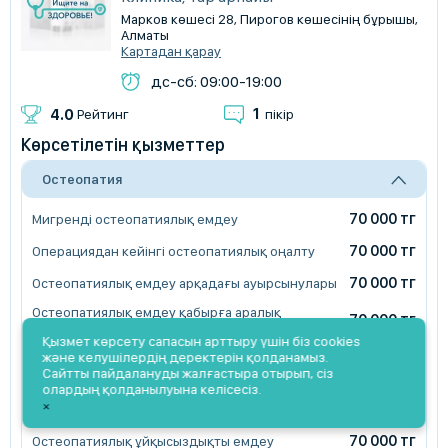
Марков көшесі 28, Пирогов көшесінің бұрышы,
Алматы
Картадан қарау
дс-сб: 09:00-19:00
1
4.0
Рейтинг
пікір
Көрсетілетін қызметтер
Остеопатия
70 000 тг
Мигренді остеопатиялық емдеу
70 000 тг
Операциядан кейінгі остеопатиялық оңалту
70 000 тг
Остеопатиялық емдеу арқадағы ауырсынулары
Остеопатиялық емдеу қабырға аралық
70 000 тг
невралгияда
Қызмет көрсету сапасын арттыру үшін біз cookies
Остеопатиялық емдеу құрсақ қуысы
және келушілердің деректерін қолданамыз.
70 000 тг
ағзаларының төмендеуі жағдайында
Сайтты пайдалануды жалғастыра отырып, сіз
олардың қолданылуына келісесіз.
Остеопатиялық жаңа және ескі жарақаттарды
70 000 тг
×
емдеу
70 000 тг
Остеопатиялық ұйқысыздықты емдеу