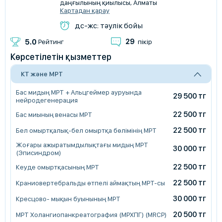
даңғылының қиылысы, Алматы
Картадан қарау
дс-жс: тәулік бойы
29
5.0
Рейтинг
пікір
Көрсетілетін қызметтер
КТ және МРТ
Бас мидың МРТ + Альцгеймер ауруында
29 500 тг
нейродегенерация
22 500 тг
Бас миының венасы МРТ
22 500 тг
Бел омыртқалық-бел омыртқа бөлімінің МРТ
Жоғары ажыратымдылықтағы мидың МРТ
30 000 тг
(Эписиндром)
22 500 тг
Кеуде омыртқасының МРТ
22 500 тг
Краниовертебральды өтпелі аймақтың МРТ-сы
30 000 тг
Кресцово- мықын буынының МРТ
20 500 тг
МРТ Холангиопанкреатография (МРХПГ) (MRCP)