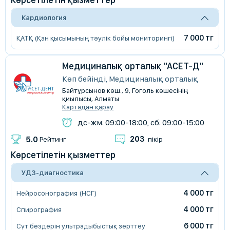
Кардиология
7 000 тг
ҚАТҚ (Қан қысымының тәулік бойы мониторингі)
Медициналық орталық "АСЕТ-Д"
Көп бейінді, Медициналық орталық
Байтұрсынов көш., 9, Гоголь көшесінің
қиылысы, Алматы
Картадан қарау
дс-жм: 09:00-18:00, сб: 09:00-15:00
203
5.0
Рейтинг
пікір
Көрсетілетін қызметтер
УДЗ-диагностика
4 000 тг
Нейросонография (НСГ)
4 000 тг
Спирография
6 000 тг
Сүт бездерін ультрадыбыстық зерттеу