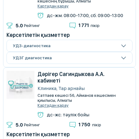
көшесінің бұрышы, Алматы
Картадан қарау
дс-жм: 08:00-17:00, сб: 09:00-13:00
1 771
5.0
Рейтинг
пікір
Көрсетілетін қызметтер
УДЗ-диагностика
УДЗГ диагностика
Дәрігер Сагиндыкова А.А.
кабинеті
Клиника, Тар арнайы
Сатпаев көшесі 56, Айманов көшесімен
қиылысы, Алматы
Картадан қарау
дс-жс: тәулік бойы
1 750
5.0
Рейтинг
пікір
Көрсетілетін қызметтер