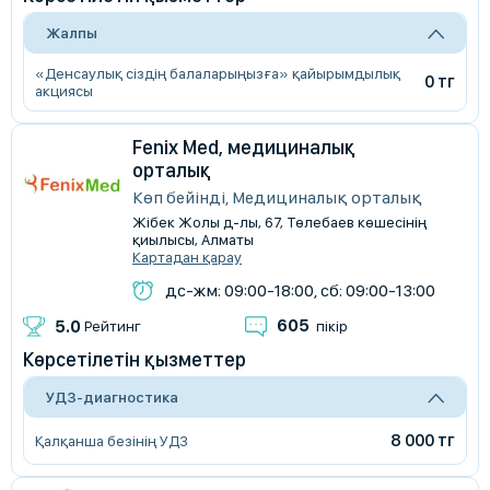
Жалпы
«Денсаулық сіздің балаларыңызға» қайырымдылық
0 тг
акциясы
Fenix Med, медициналық
орталық
Көп бейінді, Медициналық орталық
Жібек Жолы д-лы, 67, Төлебаев көшесінің
қиылысы, Алматы
Картадан қарау
дс-жм: 09:00-18:00, сб: 09:00-13:00
605
5.0
Рейтинг
пікір
Көрсетілетін қызметтер
УДЗ-диагностика
8 000 тг
Қалқанша безінің УДЗ