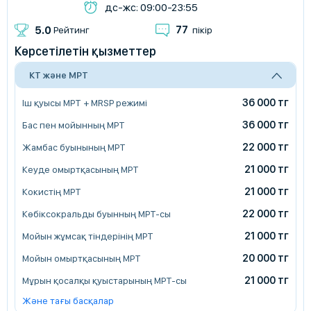
дс-жс: 09:00-23:55
77
5.0
Рейтинг
пікір
Көрсетілетін қызметтер
КТ және МРТ
36 000 тг
Іш қуысы МРТ + MRSP режимі
36 000 тг
Бас пен мойынның МРТ
22 000 тг
Жамбас буынының МРТ
21 000 тг
Кеуде омыртқасының МРТ
21 000 тг
Кокистің МРТ
22 000 тг
Көбіксокральды буынның МРТ-сы
21 000 тг
Мойын жұмсақ тіндерінің МРТ
20 000 тг
Мойын омыртқасының МРТ
21 000 тг
Мұрын қосалқы қуыстарының МРТ-сы
Және тағы басқалар