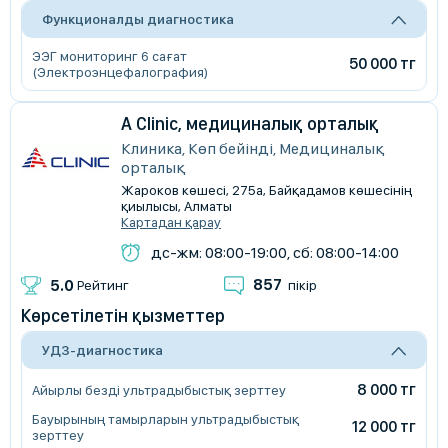
Функционалды диагностика
ЭЭГ мониторинг 6 сағат
50 000 тг
(Электроэнцефалография)
A Clinic, медициналық орталық
Клиника, Көп бейінді, Медициналық
орталық
Жароков көшесі, 275а, Байқадамов көшесінің
қиылысы, Алматы
Картадан қарау
дс-жм: 08:00-19:00, сб: 08:00-14:00
857
5.0
Рейтинг
пікір
Көрсетілетін қызметтер
УДЗ-диагностика
8 000 тг
Айырлы безді ультрадыбыстық зерттеу
Бауырының тамырларын ультрадыбыстық
12 000 тг
зерттеу