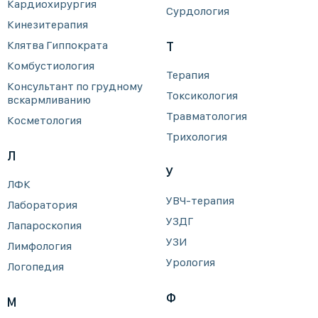
Кардиохирургия
Сурдология
Кинезитерапия
Клятва Гиппократа
Т
Комбустиология
Терапия
Консультант по грудному
Токсикология
вскармливанию
Травматология
Косметология
Трихология
Л
У
ЛФК
УВЧ-терапия
Лаборатория
УЗДГ
Лапароскопия
УЗИ
Лимфология
Урология
Логопедия
Ф
М