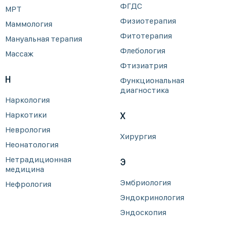
ФГДС
МРТ
Физиотерапия
Маммология
Фитотерапия
Мануальная терапия
Флебология
Массаж
Фтизиатрия
Н
Функциональная
диагностика
Наркология
Наркотики
Х
Неврология
Хирургия
Неонатология
Нетрадиционная
Э
медицина
Эмбриология
Нефрология
Эндокринология
Эндоскопия