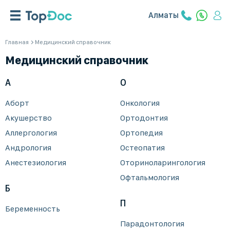
Алматы
Главная
Медицинский справочник
Медицинский справочник
А
О
Аборт
Онкология
Акушерство
Ортодонтия
Аллергология
Ортопедия
Андрология
Остеопатия
Анестезиология
Оториноларингология
Офтальмология
Б
П
Беременность
Парадонтология