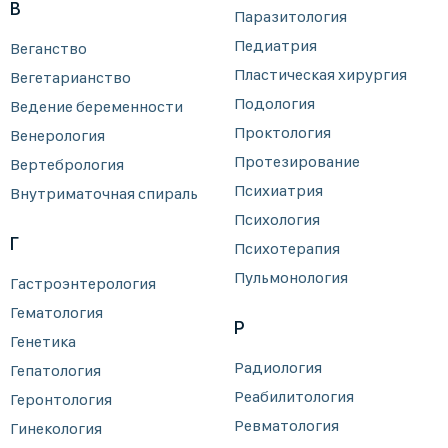
В
Паразитология
Педиатрия
Веганство
Пластическая хирургия
Вегетарианство
Подология
Ведение беременности
Проктология
Венерология
Протезирование
Вертебрология
Психиатрия
Внутриматочная спираль
Психология
Г
Психотерапия
Пульмонология
Гастроэнтерология
Гематология
Р
Генетика
Радиология
Гепатология
Реабилитология
Геронтология
Ревматология
Гинекология