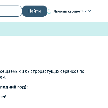
РУ
Личный кабинет
осещаемых и быстрорастущих сервисов по
ием.
следний год):
елей