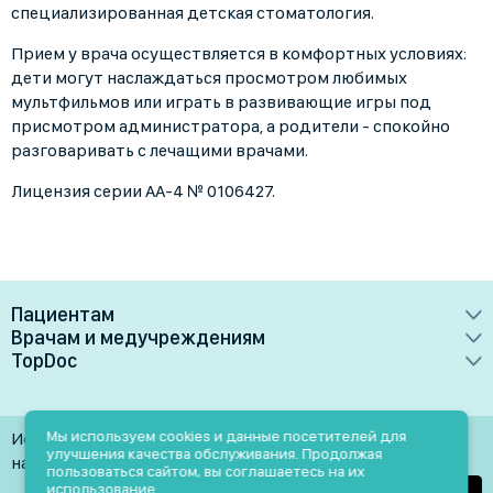
специализированная детская стоматология.
Прием у врача осуществляется в комфортных условиях:
дети могут наслаждаться просмотром любимых
мультфильмов или играть в развивающие игры под
присмотром администратора, а родители - спокойно
разговаривать с лечащими врачами.
Лицензия серии AA-4 № 0106427.
Пациентам
Врачам и медучреждениям
Врачи
TopDoc
Преимущества
Клиники
О сервисе
Тарифные планы
Лаборатории
Контакты
Мы используем cookies и данные посетителей для
Использование материалов разрешено только при
Медучреждениям
улучшения качества обслуживания. Продолжая
Услуги
Помощь
наличии активной ссылки на источник
пользоваться сайтом, вы соглашаетесь на их
Врачам
использование.