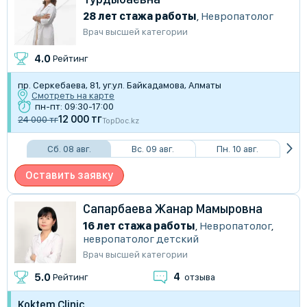
28 лет стажа работы
,
Невропатолог
Врач высшей категории
4.0
Рейтинг
пр. Серкебаева, 81, уг.ул. Байкадамова, Алматы
Смотреть на карте
пн-пт: 09:30-17:00
12 000 тг
24 000 тг
TopDoc.kz
Сб. 08 авг.
Вс. 09 авг.
Пн. 10 авг.
Оставить заявку
Сапарбаева Жанар Мамыровна
16 лет стажа работы
,
Невропатолог
,
невропатолог детский
Врач высшей категории
4
5.0
Рейтинг
отзыва
Koktem Clinic