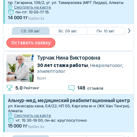
пр. Гагарина, 139/2, уг. ул. Тимирязева (МРТ Лидер), Алматы
Смотреть на карте
пн-пт: 10:00-17:15
14 000 тг
TopDoc.kz
Сб. 08 авг.
Вс. 09 авг.
Пн. 10 авг.
Оставить заявку
Турчак Нина Викторовна
30 лет стажа работы
,
Невропатолог
,
эпилептолог
Врач
148
5.0
Рейтинг
отзывов
Альнур-мед, медицинский реабилитационный центр
ул. Кенесары хана, 54/22, НП 55, Каргалы м-н (ЖК ​Хан Тенгри),
Алматы
Смотреть на карте
чт: 15:30-19:00, пн-вс: круглосуточно
15 000 тг
TopDoc.kz