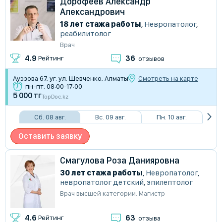
Дорофеев Александр
Александрович
18 лет стажа работы
,
Невропатолог
,
реабилитолог
Врач
36
4.9
Рейтинг
отзывов
Ауэзова 67, уг. ул. Шевченко, Алматы
Смотреть на карте
пн-пт: 08:00-17:00
5 000 тг
TopDoc.kz
Сб. 08 авг.
Вс. 09 авг.
Пн. 10 авг.
Оставить заявку
Смагулова Роза Данияровна
30 лет стажа работы
,
Невропатолог
,
невропатолог детский
,
эпилептолог
Врач высшей категории
,
Магистр
63
4.6
Рейтинг
отзыва