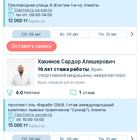
​Пчеловодная улица, 8 (Коктем-1 м-н), Алматы
Смотреть на карте
пн-пт: 09:00-14:00
12 000 тг
TopDoc.kz
Сб. 08 авг.
Вс. 09 авг.
Пн. 10 авг.
Оставить заявку
Хакимов Сардор Алишерович
16 лет стажа работы
,
Врач
спортивной медицины
,
невропатолог
Врач первой категории
1
4.0
Рейтинг
отзыв
проспект Аль-Фараби 128/8, 1 этаж (международный
комплекс лыжных трамплинов "Сункар"), Алматы
Смотреть на карте
сб: 10:00-13:00
15 000 тг
TopDoc.kz
Сб. 08 авг.
Вс. 09 авг.
Пн. 10 авг.