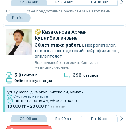
Сб. 08 авг.
Вс. 09 авг.
Пн. 10 авг.
Организация не предоставила расписание на этот день
Ещё...
Казакенова Арман
Кудайбергеновна
30 лет стажа работы
,
Невропатолог
,
невропатолог детский
,
нейрофизиолог
,
эпилептолог
Врач высшей категории
,
Кандидат
медицинских наук
396
5.0
Рейтинг
отзывов
Online консультация
ул. Кунаева, д.75 уг.ул. Айтеке би, Алматы
Смотреть на карте
пн-пт: 08:00-15:45, сб: 09:00-14:00
18 000 тг - 23 000 тг
TopDoc.kz
Сб. 08 авг.
Вс. 09 авг.
Пн. 10 авг.