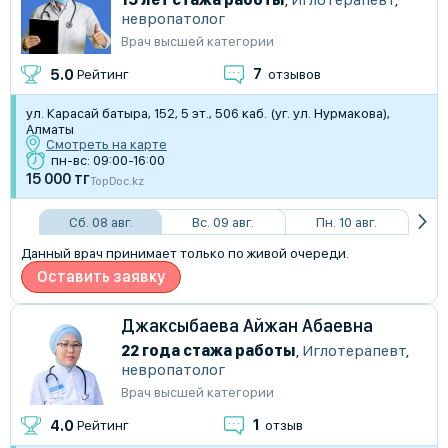
невропатолог
Врач высшей категории
7
5.0
Рейтинг
отзывов
ул. Карасай батыра, 152, 5 эт., 506 каб. (уг. ул. Нурмакова),
Алматы
Смотреть на карте
пн-вс: 09:00-16:00
15 000 тг
TopDoc.kz
Сб. 08 авг.
Вс. 09 авг.
Пн. 10 авг.
Данный врач принимает только по живой очереди.
Оставить заявку
Джаксыбаева Айжан Абаевна
22 года стажа работы
,
Иглотерапевт
,
невропатолог
Врач высшей категории
1
4.0
Рейтинг
отзыв