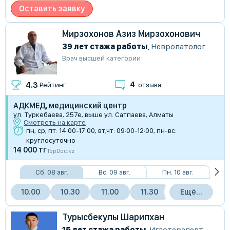
Оставить заявку
Мирзохонов Азиз Мирзохонович
39 лет стажа работы
,
Невропатолог
Врач высшей категории
4
4.3
Рейтинг
отзыва
АДКМЕД, медицинский центр
ул. Туркебаева, 257е, выше ул. Сатпаева, Алматы
Смотреть на карте
пн, ср, пт: 14:00-17:00, вт,чт: 09:00-12:00, пн-вс:
круглосуточно
14 000 тг
TopDoc.kz
Сб. 08 авг.
Вс. 09 авг.
Пн. 10 авг.
10.00
10.30
11.00
11.30
Ещё...
Турысбекулы Шарипхан
15 лет стажа работы
,
Иглотерапевт
,