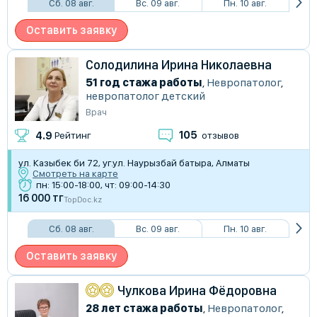
Сб. 08 авг.
Вс. 09 авг.
Пн. 10 авг.
Оставить заявку
Солодилина Ирина Николаевна
51 год стажа работы
,
Невропатолог
,
невропатолог детский
Врач
105
4.9
Рейтинг
отзывов
ул. Казыбек би 72, уг.ул. Наурызбай батыра, Алматы
Смотреть на карте
пн: 15:00-18:00, чт: 09:00-14:30
16 000 тг
TopDoc.kz
Сб. 08 авг.
Вс. 09 авг.
Пн. 10 авг.
Оставить заявку
Чулкова Ирина Фёдоровна
28 лет стажа работы
,
Невропатолог
,