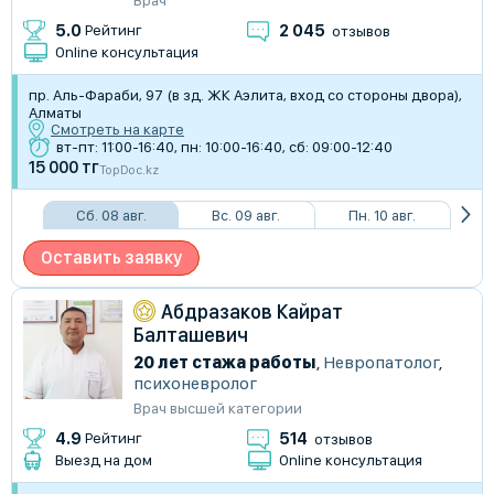
2 045
5.0
Рейтинг
отзывов
Online консультация
пр. Аль-Фараби, 97 (в зд. ЖК Аэлита, вход со стороны двора),
Алматы
Смотреть на карте
вт-пт: 11:00-16:40, пн: 10:00-16:40, сб: 09:00-12:40
15 000 тг
TopDoc.kz
Сб. 08 авг.
Вс. 09 авг.
Пн. 10 авг.
Оставить заявку
Абдразаков Кайрат
Балташевич
20 лет стажа работы
,
Невропатолог
,
психоневролог
Врач высшей категории
514
4.9
Рейтинг
отзывов
Выезд на дом
Online консультация