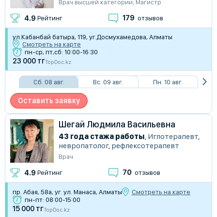
Врач высшей категории
,
Магистр
179
4.9
Рейтинг
отзывов
​ул.Кабанбай батыра, 119, уг.Досмухамедова, Алматы
Смотреть на карте
пн-ср, пт,сб: 10:00-16:30
23 000 тг
TopDoc.kz
Сб. 08 авг.
Вс. 09 авг.
Пн. 10 авг.
Оставить заявку
Шегай Людмила Васильевна
43 года стажа работы
,
Иглотерапевт
,
невропатолог
,
рефлексотерапевт
Врач
70
4.9
Рейтинг
отзывов
пр. Абая, 58а, уг. ул. Манаса, Алматы
Смотреть на карте
пн-пт: 08:00-15:00
15 000 тг
TopDoc.kz