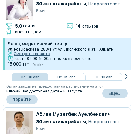
30 лет стажа работы
,
Невропатолог
Врач
14
5.0
Рейтинг
отзывов
Выезд на дом
Salus, медицинский центр
ул. Розыбакиева, 283/1, уг. ул. Лисянского (1 эт.), Алматы
Смотреть на карте
ср,пт: 09:00-15:00, пн-вс: круглосуточно
15 000 тг
TopDoc.kz
Сб. 08 авг.
Вс. 09 авг.
Пн. 10 авг.
Организация не предоставила расписание на этот день
Ближайшая доступная дата - 10 августа
Ещё...
перейти
Абиев Муратбек Ауелбекович
30 лет стажа работы
,
Невропатолог
Врач