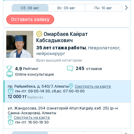
Сб. 08 авг.
Вс. 09 авг.
Пн. 10 авг.
Оставить заявку
Омарбаев Кайрат
Кабсадыкович
35 лет стажа работы
,
Невропатолог
,
нейрохирург
Врач высшей категории
245
4.9
Рейтинг
отзывов
Online консультация
пр. Райымбека, д. 540/7, Алматы
Смотреть на карте
пн-пт: 09:00-14:30, сб,вс: 07:00-10:00
12 000 тг
TopDoc.kz
​ул. Жандосова, 204 (санаторий Altyn Kargaly, каб. 25) (р-н
Саина-Аскарова), Алматы
Смотреть на карте
пн-пт: 16:00-19:30