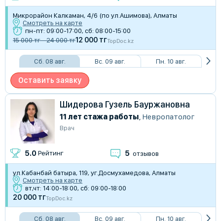
Микрорайон Калкаман, 4/6 (по ул.Ашимова), Алматы
Смотреть на карте
пн-пт: 09:00-17:00, сб: 08:00-15:00
12 000 тг
15 000 тг - 24 000 тг
TopDoc.kz
Сб. 08 авг.
Вс. 09 авг.
Пн. 10 авг.
Оставить заявку
Шидерова Гузель Бауржановна
11 лет стажа работы
,
Невропатолог
Врач
5
5.0
Рейтинг
отзывов
​ул.Кабанбай батыра, 119, уг.Досмухамедова, Алматы
Смотреть на карте
вт,чт: 14:00-18:00, сб: 09:00-18:00
20 000 тг
TopDoc.kz
Сб. 08 авг.
Вс. 09 авг.
Пн. 10 авг.