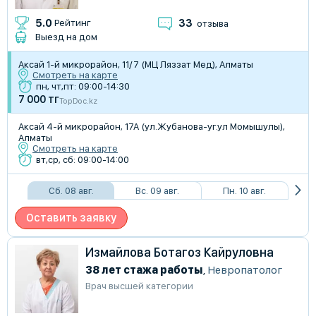
33
5.0
Рейтинг
отзыва
Выезд на дом
Аксай 1-й микрорайон, 11/7 (МЦ Ляззат Мед), Алматы
Смотреть на карте
пн, чт,пт: 09:00-14:30
7 000 тг
TopDoc.kz
Аксай 4-й микрорайон, 17А (ул.Жубанова-уг.ул Момышулы),
Алматы
Смотреть на карте
вт,ср, сб: 09:00-14:00
Сб. 08 авг.
Вс. 09 авг.
Пн. 10 авг.
Оставить заявку
Измайлова Ботагоз Кайруловна
38 лет стажа работы
,
Невропатолог
Врач высшей категории