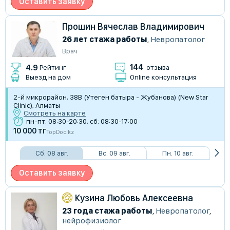
Оставить заявку
Прошин Вячеслав Владимирович
26 лет стажа работы
,
Невропатолог
Врач
144
4.9
Рейтинг
отзыва
Выезд на дом
Online консультация
2-й микрорайон, 38В (Утеген батыра - Жубанова) (New Star
Clinic), Алматы
Смотреть на карте
пн-пт: 08:30-20:30, сб: 08:30-17:00
10 000 тг
TopDoc.kz
Сб. 08 авг.
Вс. 09 авг.
Пн. 10 авг.
Оставить заявку
Кузина Любовь Алексеевна
23 года стажа работы
,
Невропатолог
,
нейрофизиолог