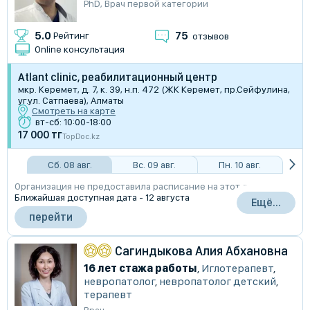
PhD
,
Врач первой категории
75
5.0
Рейтинг
отзывов
Online консультация
Atlant clinic, реабилитационный центр
мкр. Керемет, д. 7, к. 39, н.п. 472 (ЖК Керемет, пр.Сейфулина,
уг.ул. Сатпаева), Алматы
Смотреть на карте
вт-сб: 10:00-18:00
17 000 тг
TopDoc.kz
Сб. 08 авг.
Вс. 09 авг.
Пн. 10 авг.
Организация не предоставила расписание на этот день
Ближайшая доступная дата - 12 августа
Ещё...
перейти
Сагиндыкова Алия Абхановна
16 лет стажа работы
,
Иглотерапевт
,
невропатолог
,
невропатолог детский
,
терапевт
Врач