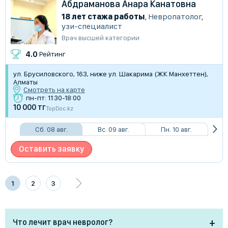
Абдраманова Анара Канатовна
18 лет стажа работы
,
Невропатолог
,
узи-специалист
Врач высшей категории
4.0
Рейтинг
ул. Брусиловского, 163, ниже ул. Шакарима (ЖК Манхеттен),
Алматы
Смотреть на карте
пн-пт: 11:30-18:00
10 000 тг
TopDoc.kz
Сб. 08 авг.
Вс. 09 авг.
Пн. 10 авг.
Оставить заявку
1
2
3
Что лечит врач невролог?