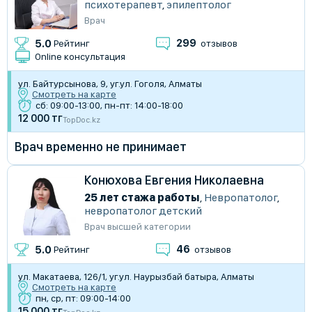
психотерапевт
,
эпилептолог
Врач
299
5.0
Рейтинг
отзывов
Online консультация
ул. Байтурсынова, 9, уг.ул. Гоголя, Алматы
Смотреть на карте
сб: 09:00-13:00, пн-пт: 14:00-18:00
12 000 тг
TopDoc.kz
Врач временно не принимает
Конюхова Евгения Николаевна
25 лет стажа работы
,
Невропатолог
,
невропатолог детский
Врач высшей категории
46
5.0
Рейтинг
отзывов
ул. Макатаева, 126/1, уг.ул. Наурызбай батыра, Алматы
Смотреть на карте
пн, ср, пт: 09:00-14:00
15 000 тг