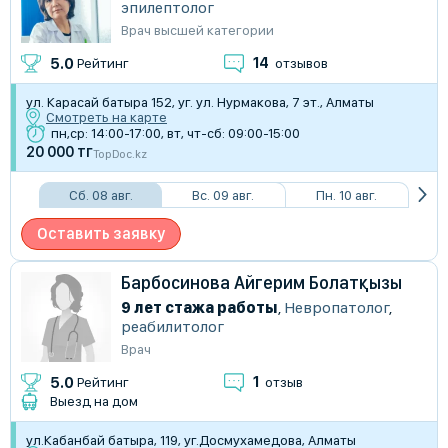
эпилептолог
Врач высшей категории
14
5.0
Рейтинг
отзывов
ул. Карасай батыра 152, уг. ул. Нурмакова, 7 эт., Алматы
Смотреть на карте
пн,ср: 14:00-17:00, вт, чт-сб: 09:00-15:00
20 000 тг
TopDoc.kz
Сб. 08 авг.
Вс. 09 авг.
Пн. 10 авг.
Оставить заявку
Барбосинова Айгерим Болатқызы
9 лет стажа работы
,
Невропатолог
,
реабилитолог
Врач
1
5.0
Рейтинг
отзыв
Выезд на дом
​ул.Кабанбай батыра, 119, уг.Досмухамедова, Алматы