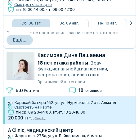
Смотреть на карте
пн: 10:00-14:00, чт: 09:00-12:00
Сб. 08 авг.
Вс. 09 авг.
Пн. 10 авг.
Организация не предоставила расписание на этот день
Ещё...
Касимова Дина Пашаевна
18 лет стажа работы
,
Врач
функциональной диагностики
,
невропатолог
,
эпилептолог
Врач высшей категории
18
5.0
Рейтинг
отзывов
ул. Карасай батыра 152, уг. ул. Нурмакова, 7 эт., Алматы
Смотреть на карте
пн,ср: 09:20-14:00, вт,чт: 13:20-16:00
20 000 тг
TopDoc.kz
A Clinic, медицинский центр
ул. Жарокова, 275а, уг.ул. Байкадамова, Алматы