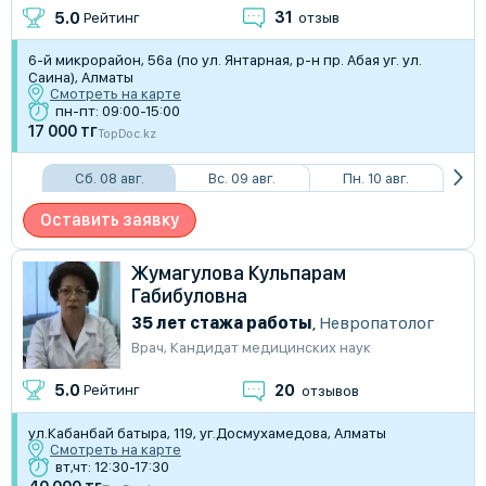
31
5.0
Рейтинг
отзыв
​6-й микрорайон, 56а (по ул. Янтарная, р-н пр. Абая уг. ул.
Саина), Алматы
Смотреть на карте
пн-пт: 09:00-15:00
17 000 тг
TopDoc.kz
Сб. 08 авг.
Вс. 09 авг.
Пн. 10 авг.
Оставить заявку
Жумагулова Кульпарам
Габибуловна
35 лет стажа работы
,
Невропатолог
Врач
,
Кандидат медицинских наук
20
5.0
Рейтинг
отзывов
​ул.Кабанбай батыра, 119, уг.Досмухамедова, Алматы
Смотреть на карте
вт,чт: 12:30-17:30