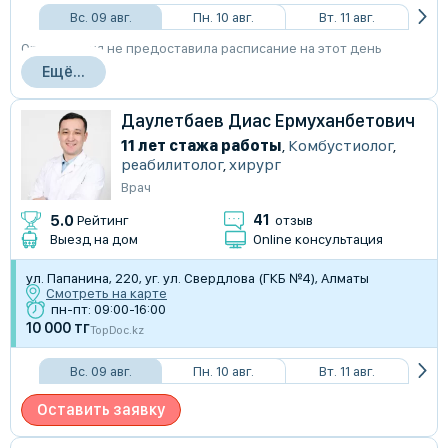
Вс. 09 авг.
Пн. 10 авг.
Вт. 11 авг.
Организация не предоставила расписание на этот день
Ещё...
Даулетбаев Диас Ермуханбетович
11 лет стажа работы
,
Комбустиолог
,
реабилитолог
,
хирург
Врач
41
5.0
Рейтинг
отзыв
Выезд на дом
Online консультация
ул. Папанина, 220, уг. ул. Свердлова (ГКБ №4), Алматы
Смотреть на карте
пн-пт: 09:00-16:00
10 000 тг
TopDoc.kz
Вс. 09 авг.
Пн. 10 авг.
Вт. 11 авг.
Оставить заявку