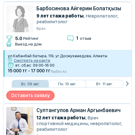
Барбосинова Айгерим Болатқызы
9 лет стажа работы
,
Невропатолог
,
реабилитолог
Врач
1
5.0
Рейтинг
отзыв
Выезд на дом
​ул.Кабанбай батыра, 119, уг.Досмухамедова, Алматы
Смотреть на карте
вт, сб,вс: 09:00-16:00
15 000 тг - 17 000 тг
TopDoc.kz
Вс. 09 авг.
Пн. 10 авг.
Вт. 11 авг.
Оставить заявку
Султангулов Арман Аргынбаевич
12 лет стажа работы
,
Врач
спортивной медицины
,
невропатолог
,
реабилитолог