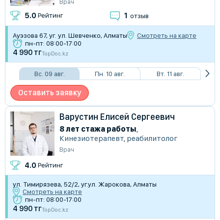
Врач
1
5.0
Рейтинг
отзыв
Ауэзова 67, уг. ул. Шевченко, Алматы
Смотреть на карте
пн-пт: 08:00-17:00
4 990 тг
TopDoc.kz
Вс. 09 авг.
Пн. 10 авг.
Вт. 11 авг.
Оставить заявку
Варустин Елисей Сергеевич
8 лет стажа работы
,
Кинезиотерапевт
,
реабилитолог
Врач
4.0
Рейтинг
​ул. Тимирязева, 52/2, уг.ул. Жарокова, Алматы
Смотреть на карте
пн-пт: 08:00-17:00
4 990 тг
TopDoc.kz