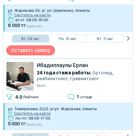
ул. Жарокова 20, уг. ул. Шевченко, Алматы
Смотреть на карте
вт,чт: 08:00-15:00
8 000 тг
TopDoc.kz
Вс. 09 авг.
Пн. 10 авг.
Вт. 11 авг.
Оставить заявку
Ибадиллаулы Ерлан
24 года стажа работы
,
Ортопед
,
реабилитолог
,
травматолог
Врач
1
4.0
Рейтинг
отзыв
​ул. Тимирязева, 52/2, уг.ул. Жарокова, Алматы
Смотреть на карте
пн-пт: 08:00-17:00
5 000 тг
TopDoc.kz