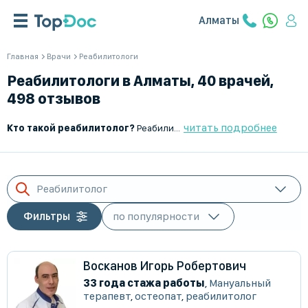
Алматы
Главная
Врачи
Реабилитологи
Реабилитологи в Алматы, 40 врачей,
498 отзывов
читать подробнее
Кто такой реабилитолог?
Реабилитолог – это врач, который занимается восстановлением функций организма после заболеваний, травм и операций. Он разрабатывает индивидуальные программы реабилитации, направленные на улучшение физического состояния, адаптацию к повседневной жизни и предотвращение осложнений.
Реабилитолог
Фильтры
Восканов Игорь Робертович
33 года стажа работы
,
Мануальный
терапевт
,
остеопат
,
реабилитолог