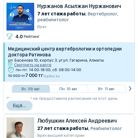
Нуржанов Асылжан Нуржанович
7 лет стажа работы
,
Вертебролог
,
реабилитолог
Врач
4.0
Рейтинг
Медицинский центр вертебрологии и ортопедии
доктора Ратинова
ул. Басенова 10, корпус 3, уг.ул. Гагарина, Алматы
Смотреть на карте
пн-пт: 14:00-18:00, сб: 08:00-14:00
7 000 тг
10 000 тг
TopDoc.kz
Вс. 09 авг.
Пн. 10 авг.
Вт. 11 авг.
Организация не предоставила расписание на этот день
Ещё...
Любушкин Алексей Андреевич
27 лет стажа работы
,
Реабилитолог
Врач высшей категории