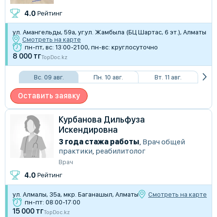
4.0
Рейтинг
​ул. Амангельды, 59а, уг.ул. Жамбыла (БЦ Шартас, 6 эт.), Алматы
Смотреть на карте
пн-пт, вс: 13:00-21:00, пн-вс: круглосуточно
8 000 тг
TopDoc.kz
Вс. 09 авг.
Пн. 10 авг.
Вт. 11 авг.
Оставить заявку
Курбанова Дильфуза
Искендировна
3 года стажа работы
,
Врач общей
практики
,
реабилитолог
Врач
4.0
Рейтинг
ул. Алмалы, 35а, мкр. Баганашыл, Алматы
Смотреть на карте
пн-пт: 08:00-17:00
15 000 тг
TopDoc.kz