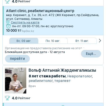
4.0
Рейтинг
Atlant clinic, реабилитационный центр
мкр. Керемет, д. 7, к. 39, н.п. 472 (ЖК Керемет, пр.Сейфулина,
уг.ул. Сатпаева), Алматы
Смотреть на карте
пн-пт: 09:00-17:00, пн-вс: круглосуточно
10 000 тг
TopDoc.kz
Вс. 09 авг.
Пн. 10 авг.
Вт. 11 авг.
Организация не предоставила расписание на этот день
Ближайшая доступная дата - 12 августа
Ещё...
перейти
Вольф Алтынай Жардемгаликызы
8 лет стажа работы
,
Невропатолог
,
реабилитолог
,
терапевт
Врач
4.0
Рейтинг