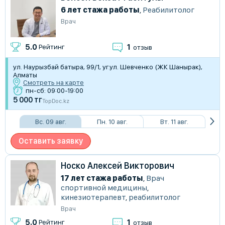
6 лет стажа работы
,
Реабилитолог
Врач
1
5.0
Рейтинг
отзыв
ул. Наурызбай батыра, 99/1, уг.​ул. Шевченко (ЖК Шанырак),
Алматы
Смотреть на карте
пн-сб: 09:00-19:00
5 000 тг
TopDoc.kz
Вс. 09 авг.
Пн. 10 авг.
Вт. 11 авг.
Оставить заявку
Носко Алексей Викторович
17 лет стажа работы
,
Врач
спортивной медицины
,
кинезиотерапевт
,
реабилитолог
Врач
1
5.0
Рейтинг
отзыв