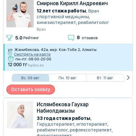
Смирнов Кирилл Андреевич
12 лет стажа работы
,
Врач
спортивной медицины
,
кинезиотерапевт
,
реабилитолог
Врач
8
5.0
Рейтинг
отзывов
ул. Жанибекова, 42а, мкр. Кок-Тобе 2, Алматы
Смотреть на карте
пн-пт: 08:00-20:00
12 000 тг
TopDoc.kz
Вс. 09 авг.
Пн. 10 авг.
Вт. 11 авг.
Оставить заявку
Ислямбекова Гаухар
Набиолдакызы
33 года стажа работы
,
Гирудотерапевт
,
иглотерапевт
,
реабилитолог
,
рефлексотерапевт
,
физиотерапевт