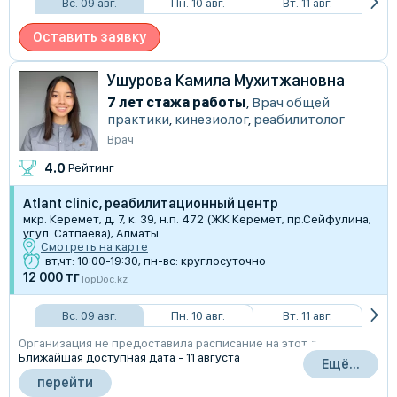
Вс. 09 авг.
Пн. 10 авг.
Вт. 11 авг.
Оставить заявку
Ушурова Камила Мухитжановна
7 лет стажа работы
,
Врач общей
практики
,
кинезиолог
,
реабилитолог
Врач
4.0
Рейтинг
Atlant clinic, реабилитационный центр
мкр. Керемет, д. 7, к. 39, н.п. 472 (ЖК Керемет, пр.Сейфулина,
уг.ул. Сатпаева), Алматы
Смотреть на карте
вт,чт: 10:00-19:30, пн-вс: круглосуточно
12 000 тг
TopDoc.kz
Вс. 09 авг.
Пн. 10 авг.
Вт. 11 авг.
Организация не предоставила расписание на этот день
Ближайшая доступная дата - 11 августа
Ещё...
перейти