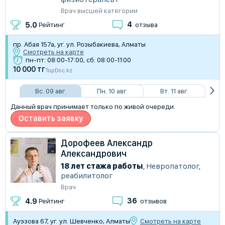
Врач высшей категории
4
5.0
Рейтинг
отзыва
пр. Абая 157а, уг. ул. Розыбакиева, Алматы
Смотреть на карте
пн-пт: 08:00-17:00, сб: 08:00-11:00
10 000 тг
TopDoc.kz
Вс. 09 авг.
Пн. 10 авг.
Вт. 11 авг.
Данный врач принимает только по живой очереди.
Оставить заявку
Дорофеев Александр
Александрович
18 лет стажа работы
,
Невропатолог
,
реабилитолог
Врач
36
4.9
Рейтинг
отзывов
Ауэзова 67, уг. ул. Шевченко, Алматы
Смотреть на карте