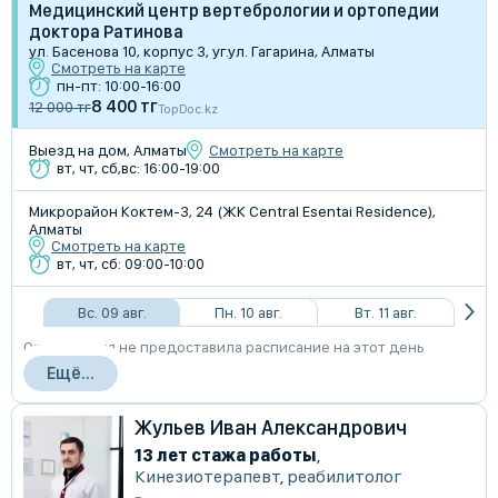
Медицинский центр вертебрологии и ортопедии
доктора Ратинова
ул. Басенова 10, корпус 3, уг.ул. Гагарина, Алматы
Смотреть на карте
пн-пт: 10:00-16:00
8 400 тг
12 000 тг
TopDoc.kz
Выезд на дом, Алматы
Смотреть на карте
вт, чт, сб,вс: 16:00-19:00
Микрорайон Коктем-3, 24 (​ЖК Central Esentai Residence),
Алматы
Смотреть на карте
вт, чт, сб: 09:00-10:00
Вс. 09 авг.
Пн. 10 авг.
Вт. 11 авг.
Организация не предоставила расписание на этот день
Ещё...
Жульев Иван Александрович
13 лет стажа работы
,
Кинезиотерапевт
,
реабилитолог