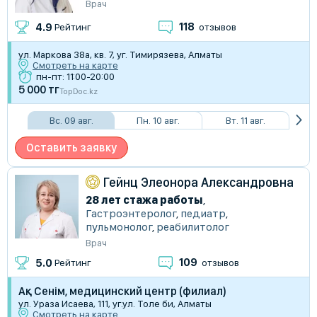
Врач
118
4.9
Рейтинг
отзывов
ул. Маркова 38а, кв. 7, уг. Тимирязева, Алматы
Смотреть на карте
пн-пт: 11:00-20:00
5 000 тг
TopDoc.kz
Вс. 09 авг.
Пн. 10 авг.
Вт. 11 авг.
Оставить заявку
Гейнц Элеонора Александровна
28 лет стажа работы
,
Гастроэнтеролог
,
педиатр
,
пульмонолог
,
реабилитолог
Врач
109
5.0
Рейтинг
отзывов
Ақ Сенім, медицинский центр (филиал)
ул. Ураза Исаева, 111, уг.ул. Толе би, Алматы
Смотреть на карте