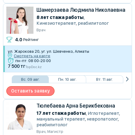
Шамерзаева Людмила Николаевна
8 лет стажа работы
,
Кинезиотерапевт
,
реабилитолог
Врач
4.0
Рейтинг
ул. Жарокова 20, уг. ул. Шевченко, Алматы
Смотреть на карте
пн-пт: 08:00-20:00
7 500 тг
TopDoc.kz
Вс. 09 авг.
Пн. 10 авг.
Вт. 11 авг.
Оставить заявку
Тюлебаева Арна Берикбековна
17 лет стажа работы
,
Иглотерапевт
,
мануальный терапевт
,
невропатолог
,
реабилитолог
Врач
,
Магистр