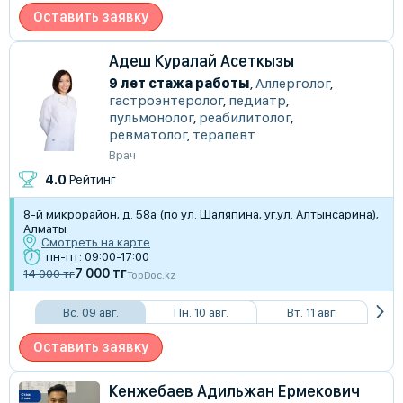
Оставить заявку
Адеш Куралай Асеткызы
9 лет стажа работы
,
Аллерголог
,
гастроэнтеролог
,
педиатр
,
пульмонолог
,
реабилитолог
,
ревматолог
,
терапевт
Врач
4.0
Рейтинг
8-й микрорайон, д. 58а (по ул. Шаляпина, уг.ул. Алтынсарина),
Алматы
Смотреть на карте
пн-пт: 09:00-17:00
7 000 тг
14 000 тг
TopDoc.kz
Вс. 09 авг.
Пн. 10 авг.
Вт. 11 авг.
Оставить заявку
Кенжебаев Адильжан Ермекович