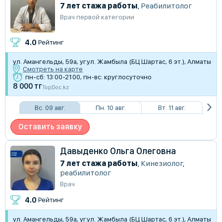
7 лет стажа работы
,
Реабилитолог
Врач первой категории
4.0
Рейтинг
​ул. Амангельды, 59а, уг.ул. Жамбыла (БЦ Шартас, 6 эт.), Алматы
Смотреть на карте
пн-сб: 13:00-21:00, пн-вс: круглосуточно
8 000 тг
TopDoc.kz
Вс. 09 авг.
Пн. 10 авг.
Вт. 11 авг.
Оставить заявку
Давыденко Ольга Олеговна
7 лет стажа работы
,
Кинезиолог
,
реабилитолог
Врач
4.0
Рейтинг
​ул. Амангельды, 59а, уг.ул. Жамбыла (БЦ Шартас, 6 эт.), Алматы