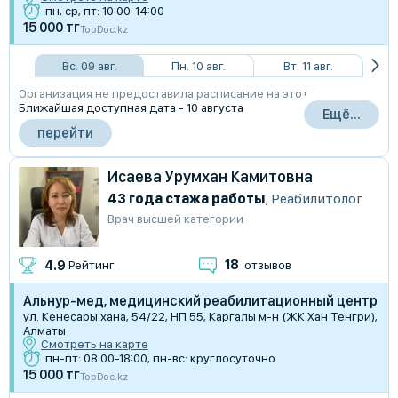
пн, ср, пт: 10:00-14:00
15 000 тг
TopDoc.kz
Вс. 09 авг.
Пн. 10 авг.
Вт. 11 авг.
Организация не предоставила расписание на этот день
Ближайшая доступная дата - 10 августа
Ещё...
перейти
Исаева Урумхан Камитовна
43 года стажа работы
,
Реабилитолог
Врач высшей категории
18
4.9
Рейтинг
отзывов
Альнур-мед, медицинский реабилитационный центр
ул. Кенесары хана, 54/22, НП 55, Каргалы м-н (ЖК ​Хан Тенгри),
Алматы
Смотреть на карте
пн-пт: 08:00-18:00, пн-вс: круглосуточно
15 000 тг
TopDoc.kz