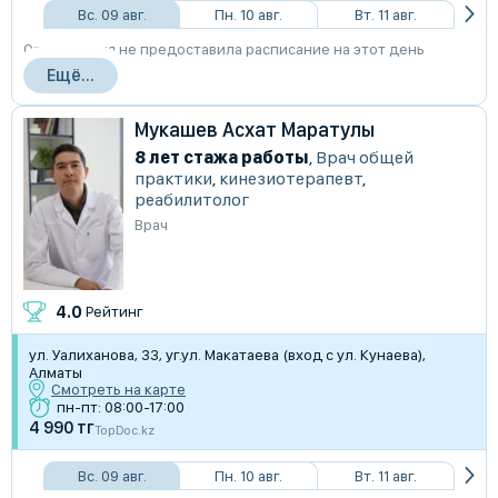
Вс. 09 авг.
Пн. 10 авг.
Вт. 11 авг.
Организация не предоставила расписание на этот день
Ещё...
Мукашев Асхат Маратулы
8 лет стажа работы
,
Врач общей
практики
,
кинезиотерапевт
,
реабилитолог
Врач
4.0
Рейтинг
ул. Уалиханова, 33, уг.ул. Макатаева (вход с ул. Кунаева),
Алматы
Смотреть на карте
пн-пт: 08:00-17:00
4 990 тг
TopDoc.kz
Вс. 09 авг.
Пн. 10 авг.
Вт. 11 авг.