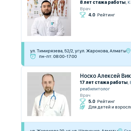
8 лет стажа работы
,
К
Врач
4.0
Рейтинг
​ул. Тимирязева, 52/2, уг.ул. Жарокова, Алматы
пн-пт: 08:00-17:00
Носко Алексей Ви
17 лет стажа работы
,
реабилитолог
Врач
5.0
Рейтинг
Для детей и взросл
См
ул. Жарокова 20, уг. ул. Шевченко, Алматы