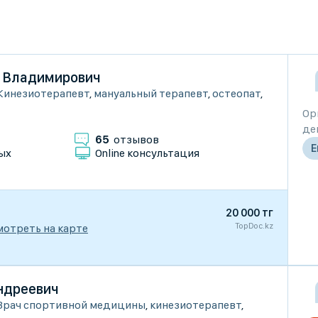
 Владимирович
Кинезиотерапевт
,
мануальный терапевт
,
остеопат
,
Ор
де
65
отзывов
Е
ых
Online консультация
20 000 тг
TopDoc.kz
мотреть на карте
ндреевич
Врач спортивной медицины
,
кинезиотерапевт
,