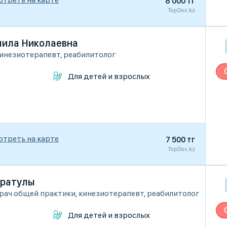
8 000 тг
TopDoc.kz
ила Николаевна
инезиотерапевт
,
реабилитолог
Для детей и взрослых
отреть на карте
7 500 тг
TopDoc.kz
аратулы
рач общей практики
,
кинезиотерапевт
,
реабилитолог
Для детей и взрослых