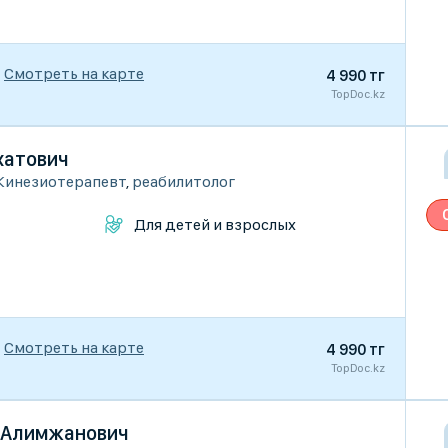
Смотреть на карте
4 990 тг
TopDoc.kz
хатович
Кинезиотерапевт
,
реабилитолог
Для детей и взрослых
Смотреть на карте
4 990 тг
TopDoc.kz
 Алимжанович