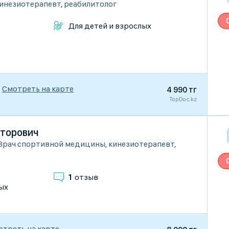
инезиотерапевт
,
реабилитолог
Для детей и взрослых
Смотреть на карте
4 990 тг
TopDoc.kz
кторович
Врач спортивной медицины
,
кинезиотерапевт
,
1
отзыв
ых
отреть на карте