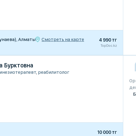
Смотреть на карте
 Кунаева), Алматы
4 990 тг
TopDoc.kz
а Бурктовна
инезиотерапевт
,
реабилитолог
Ор
де
Б
10 000 тг