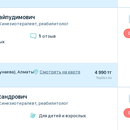
Сайпудимович
Кинезиотерапевт
,
реабилитолог
1
отзыв
ых
Смотреть на карте
 Кунаева), Алматы
4 990 тг
TopDoc.kz
сандрович
Кинезиотерапевт
,
реабилитолог
Для детей и взрослых