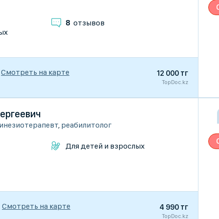
8
отзывов
ых
Смотреть на карте
12 000 тг
TopDoc.kz
Сергеевич
инезиотерапевт
,
реабилитолог
Для детей и взрослых
Смотреть на карте
4 990 тг
TopDoc.kz