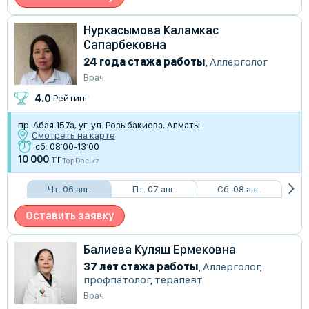
Нуркасымова Каламкас
Сапарбековна
24 года стажа работы
,
Аллерголог
Врач
4.0
Рейтинг
пр. Абая 157а, уг. ул. Розыбакиева, Алматы
Смотреть на карте
сб: 08:00-13:00
10 000 тг
TopDoc.kz
Чт. 06 авг.
Пт. 07 авг.
Сб. 08 авг.
Оставить заявку
Балиева Куляш Ермековна
37 лет стажа работы
,
Аллерголог
,
профпатолог
,
терапевт
Врач