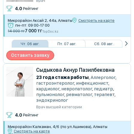
Врач
4.0
Рейтинг
Микрорайон Аксай 2, 44а, Алматы
Смотреть на карте
пн-пт: 09:00-17:00
7 000 тг
14 000 тг
TopDoc.kz
Чт. 06 авг.
Пт. 07 авг.
Сб. 08 авг.
Оставить заявку
Сыдыкова Акнур Пазилбековна
23 года стажа работы
,
Аллерголог
,
гастроэнтеролог
,
инфекционист
,
кардиолог
,
невропатолог
,
педиатр
,
пульмонолог
,
ревматолог
,
терапевт
,
эндокринолог
Врач высшей категории
4.0
Рейтинг
Микрорайон Калкаман, 4/6 (по ул.Ашимова), Алматы
Смотреть на карте