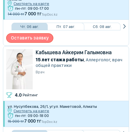
Смотреть на карте
пн-пт: 09:00-17:00
7 000 тг
14 000 тг
TopDoc.kz
Чт. 06 авг.
Пт. 07 авг.
Сб. 08 авг.
Оставить заявку
Кабышева Айкерим Галымовна
15 лет стажа работы
,
Аллерголог
,
врач
общей практики
Врач
4.0
Рейтинг
ул. Нусупбекова, 26/1, уг.ул. Маметовой, Алматы
Смотреть на карте
пн-пт: 09:00-18:00
7 000 тг
15 000 тг
TopDoc.kz