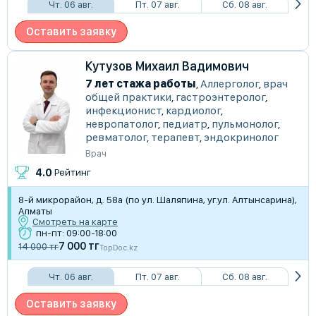
Чт. 06 авг.
Пт. 07 авг.
Сб. 08 авг.
Оставить заявку
Кутузов Михаил Вадимович
7 лет стажа работы
,
Аллерголог
,
врач
общей практики
,
гастроэнтеролог
,
инфекционист
,
кардиолог
,
невропатолог
,
педиатр
,
пульмонолог
,
ревматолог
,
терапевт
,
эндокринолог
Врач
4.0
Рейтинг
8-й микрорайон, д. 58а (по ул. Шаляпина, уг.ул. Алтынсарина),
Алматы
Смотреть на карте
пн-пт: 09:00-18:00
7 000 тг
14 000 тг
TopDoc.kz
Чт. 06 авг.
Пт. 07 авг.
Сб. 08 авг.
Оставить заявку