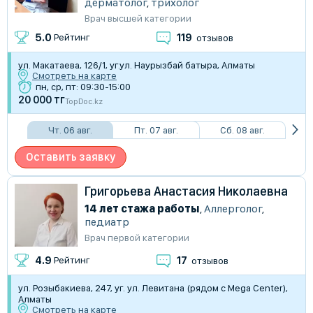
дерматолог
,
трихолог
Врач высшей категории
119
5.0
Рейтинг
отзывов
ул. Макатаева, 126/1, уг.ул. Наурызбай батыра, Алматы
Смотреть на карте
пн, ср, пт: 09:30-15:00
20 000 тг
TopDoc.kz
Чт. 06 авг.
Пт. 07 авг.
Сб. 08 авг.
Оставить заявку
Григорьева Анастасия Николаевна
14 лет стажа работы
,
Аллерголог
,
педиатр
Врач первой категории
17
4.9
Рейтинг
отзывов
ул. Розыбакиева, 247, уг. ул. Левитана (рядом с Mega Center),
Алматы
Смотреть на карте