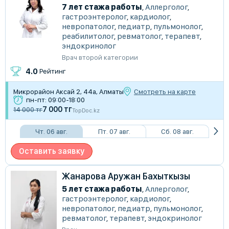
7 лет стажа работы
,
Аллерголог
,
гастроэнтеролог
,
кардиолог
,
невропатолог
,
педиатр
,
пульмонолог
,
реабилитолог
,
ревматолог
,
терапевт
,
эндокринолог
Врач второй категории
4.0
Рейтинг
Микрорайон Аксай 2, 44а, Алматы
Смотреть на карте
пн-пт: 09:00-18:00
7 000 тг
14 000 тг
TopDoc.kz
Чт. 06 авг.
Пт. 07 авг.
Сб. 08 авг.
Оставить заявку
Жанарова Аружан Бахыткызы
5 лет стажа работы
,
Аллерголог
,
гастроэнтеролог
,
кардиолог
,
невропатолог
,
педиатр
,
пульмонолог
,
ревматолог
,
терапевт
,
эндокринолог