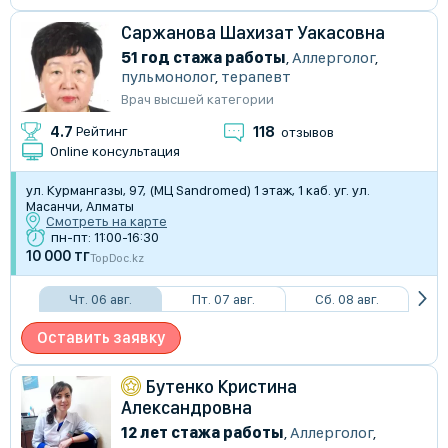
Саржанова Шахизат Уакасовна
51 год стажа работы
,
Аллерголог
,
пульмонолог
,
терапевт
Врач высшей категории
118
4.7
Рейтинг
отзывов
Online консультация
ул. Курмангазы, 97, (МЦ Sandromed) 1 этаж, 1 каб. уг. ул.
Масанчи, Алматы
Смотреть на карте
пн-пт: 11:00-16:30
10 000 тг
TopDoc.kz
Чт. 06 авг.
Пт. 07 авг.
Сб. 08 авг.
Оставить заявку
Бутенко Кристина
Александровна
12 лет стажа работы
,
Аллерголог
,