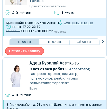
трихолог
Врач второй категории
1
4.0
Рейтинг
отзыв
Микрорайон Аксай 2, 44а, Алматы
Смотреть на карте
пн-пт: 17:00-23:30
7 000 тг - 10 000 тг
14 000 тг
TopDoc.kz
Чт. 06 авг.
Пт. 07 авг.
Сб. 08 авг.
Оставить заявку
Адеш Куралай Асеткызы
9 лет стажа работы
,
Аллерголог
,
гастроэнтеролог
,
педиатр
,
пульмонолог
,
реабилитолог
,
ревматолог
,
терапевт
Врач
4.0
Рейтинг
8-й микрорайон, д. 58а (по ул. Шаляпина, уг.ул. Алтынсарина),
Алматы