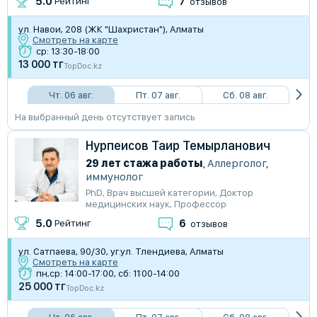
7
5.0
Рейтинг
отзывов
ул. Навои, 208 (ЖК "Шахристан"), Алматы
Смотреть на карте
ср: 13:30-18:00
13 000 тг
TopDoc.kz
Чт. 06 авг.
Пт. 07 авг.
Сб. 08 авг.
На выбранный день отсутствует запись
Нурпеисов Таир Темырланович
29 лет стажа работы
,
Аллерголог
,
иммунолог
PhD
,
Врач высшей категории
,
Доктор
медицинских наук
,
Профессор
6
5.0
Рейтинг
отзывов
ул. Сатпаева, 90/30, уг.ул. Тлендиева, Алматы
Смотреть на карте
пн,ср: 14:00-17:00, сб: 11:00-14:00
25 000 тг
TopDoc.kz
Чт. 06 авг.
Пт. 07 авг.
Сб. 08 авг.