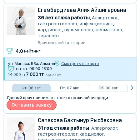
Егембердиева Алия Айшигаровна
36 лет стажа работы
,
Аллерголог
,
гастроэнтеролог
,
инфекционист
,
кардиолог
,
пульмонолог
,
ревматолог
,
терапевт
Врач высшей категории
4.0
Рейтинг
ул. Манаса, 53а, Алматы
Смотреть на карте
пн-пт: 09:00-18:00
7 000 тг
14 000 тг
TopDoc.kz
Чт. 06 авг.
Пт. 07 авг.
Сб. 08 авг.
Данный врач принимает только по живой очереди.
Оставить заявку
Сапакова Бактынур Рысбековна
31 год стажа работы
,
Аллерголог
,
гастроэнтеролог
,
кардиолог
,
пульмонолог
,
терапевт