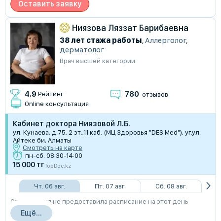
Оставить заявку
Ниязова Ляззат Барибаевна
38 лет стажа работы
,
Аллерголог
,
дерматолог
Врач высшей категории
780
4.9
Рейтинг
отзывов
Online консультация
Кабинет доктора Ниязовой Л.Б.
ул. Кунаева, д.75, 2 эт.,11 каб. (МЦ Здоровья "DES Med"), уг.ул.
Айтеке би, Алматы
Смотреть на карте
пн-сб: 08:30-14:00
15 000 тг
TopDoc.kz
Чт. 06 авг.
Пт. 07 авг.
Сб. 08 авг.
Организация не предоставила расписание на этот день
Ещё...