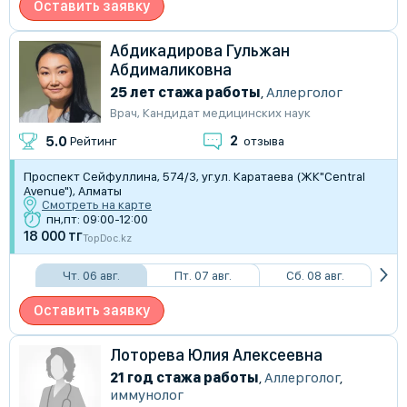
Оставить заявку
Абдикадирова Гульжан
Абдималиковна
25 лет стажа работы
,
Аллерголог
Врач
,
Кандидат медицинских наук
2
5.0
Рейтинг
отзыва
​Проспект Сейфуллина, 574/3, уг.ул. Каратаева (ЖК"Central
Avenue"), Алматы
Смотреть на карте
пн,пт: 09:00-12:00
18 000 тг
TopDoc.kz
Чт. 06 авг.
Пт. 07 авг.
Сб. 08 авг.
Оставить заявку
Лоторева Юлия Алексеевна
21 год стажа работы
,
Аллерголог
,
иммунолог