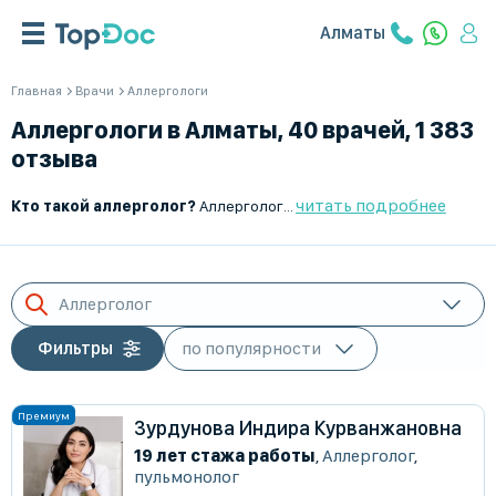
Алматы
Главная
Врачи
Аллергологи
Аллергологи в Алматы, 40 врачей, 1 383
отзыва
читать подробнее
Кто такой аллерголог?
Аллерголог – это врач, специализирующийся на диагностике, лечении и профилактике аллергических заболеваний. Он помогает выявить причины аллергических реакций и подобрать эффективное лечение для их устранения или смягчения.
Аллерголог
Фильтры
Зурдунова Индира Курванжановна
19 лет стажа работы
,
Аллерголог
,
пульмонолог