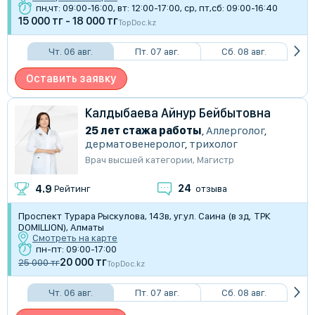
пн,чт: 09:00-16:00, вт: 12:00-17:00, ср, пт,сб: 09:00-16:40
15 000 тг - 18 000 тг
TopDoc.kz
Чт. 06 авг.
Пт. 07 авг.
Сб. 08 авг.
Оставить заявку
Калдыбаева Айнур Бейбытовна
25 лет стажа работы
,
Аллерголог
,
дерматовенеролог
,
трихолог
Врач высшей категории
,
Магистр
24
4.9
Рейтинг
отзыва
Проспект Турара Рыскулова, 143в, уг.ул. Саина (в зд. ТРК
DOMILLION), Алматы
Смотреть на карте
пн-пт: 09:00-17:00
20 000 тг
25 000 тг
TopDoc.kz
Чт. 06 авг.
Пт. 07 авг.
Сб. 08 авг.