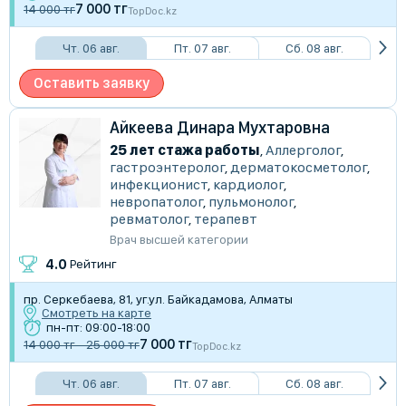
7 000 тг
14 000 тг
TopDoc.kz
Чт. 06 авг.
Пт. 07 авг.
Сб. 08 авг.
Оставить заявку
Айкеева Динара Мухтаровна
25 лет стажа работы
,
Аллерголог
,
гастроэнтеролог
,
дерматокосметолог
,
инфекционист
,
кардиолог
,
невропатолог
,
пульмонолог
,
ревматолог
,
терапевт
Врач высшей категории
4.0
Рейтинг
пр. Серкебаева, 81, уг.ул. Байкадамова, Алматы
Смотреть на карте
пн-пт: 09:00-18:00
7 000 тг
14 000 тг - 25 000 тг
TopDoc.kz
Чт. 06 авг.
Пт. 07 авг.
Сб. 08 авг.