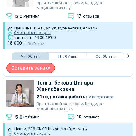
Врач высшей категории
,
Кандидат
медицинских наук
17
5.0
Рейтинг
отзывов
ул. Пушкина, 116/15, уг. ул. Курмангазы, Алматы
Смотреть на карте
пн-ср, пт: 16:00-19:00
18 000 тг
TopDoc.kz
Чт. 06 авг.
Пт. 07 авг.
Сб. 08 авг.
Оставить заявку
Талгатбекова Динара
Женисбековна
31 год стажа работы
,
Аллерголог
Врач высшей категории
,
Кандидат
медицинских наук
10
5.0
Рейтинг
отзывов
ул. Навои, 208 (ЖК "Шахристан"), Алматы
Смотреть на карте