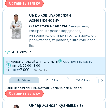
Оставить заявку
Сыдыков Сухрабжан
Ахметжанович
6 лет стажа работы
,
Аллерголог
,
гастроэнтеролог
,
кардиолог
,
невропатолог
,
педиатр
,
пульмонолог
,
ревматолог
,
терапевт
,
эндокринолог
Врач
4.0
Рейтинг
Микрорайон Аксай 2, 44а, Алматы
Смотреть на карте
пн-сб: 09:00-18:00
7 000 тг
14 000 тг
TopDoc.kz
Чт. 06 авг.
Пт. 07 авг.
Сб. 08 авг.
Данный врач принимает только по живой очереди.
Оставить заявку
Онгар Жансая Куанышкызы