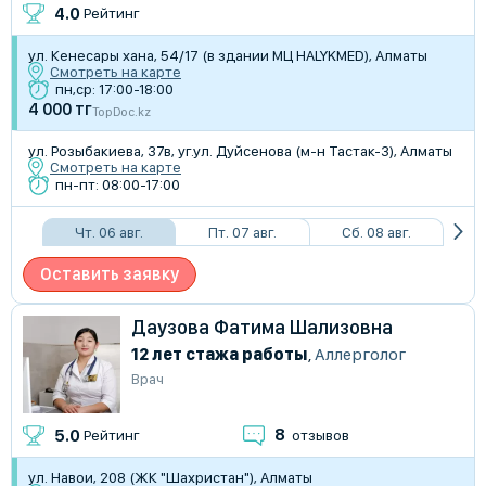
4.0
Рейтинг
​ул. Кенесары хана, 54/17 (в здании МЦ HALYKMED), Алматы
Смотреть на карте
пн,ср: 17:00-18:00
4 000 тг
TopDoc.kz
​ул. Розыбакиева, 37в, уг.ул. Дуйсенова (м-н Тастак-3), Алматы
Смотреть на карте
пн-пт: 08:00-17:00
Чт. 06 авг.
Пт. 07 авг.
Сб. 08 авг.
Оставить заявку
Даузова Фатима Шализовна
12 лет стажа работы
,
Аллерголог
Врач
8
5.0
Рейтинг
отзывов
ул. Навои, 208 (ЖК "Шахристан"), Алматы