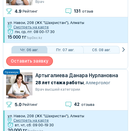
Врач
131
4.9
Рейтинг
отзыв
ул. Навои, 208 (ЖК "Шахристан"), Алматы
Смотреть на карте
пн, ср, пт: 08:00-17:30
15 000 тг
TopDoc.kz
Чт. 06 авг.
Пт. 07 авг.
Сб. 08 авг.
Оставить заявку
Артыгалиева Данара Нурлановна
28 лет стажа работы
,
Аллерголог
Врач высшей категории
42
5.0
Рейтинг
отзыва
ул. Навои, 208 (ЖК "Шахристан"), Алматы
Смотреть на карте
вт, чт, сб: 09:00-19:30
20 000 тг