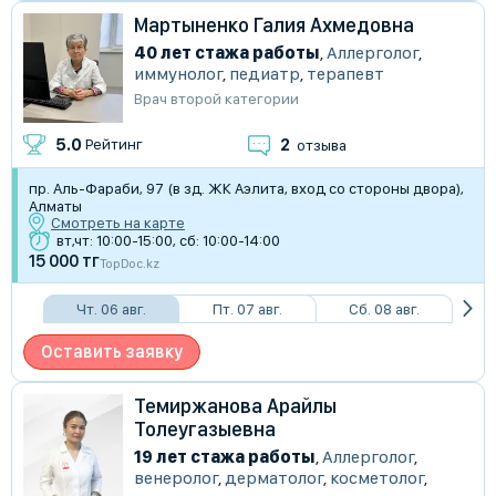
Мартыненко Галия Ахмедовна
40 лет стажа работы
,
Аллерголог
,
иммунолог
,
педиатр
,
терапевт
Врач второй категории
2
5.0
Рейтинг
отзыва
пр. Аль-Фараби, 97 (в зд. ЖК Аэлита, вход со стороны двора),
Алматы
Смотреть на карте
вт,чт: 10:00-15:00, сб: 10:00-14:00
15 000 тг
TopDoc.kz
Чт. 06 авг.
Пт. 07 авг.
Сб. 08 авг.
Оставить заявку
Темиржанова Арайлы
Толеугазыевна
19 лет стажа работы
,
Аллерголог
,
венеролог
,
дерматолог
,
косметолог
,