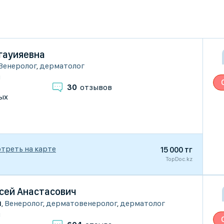
гауияевна
Венеролог
,
дерматолог
и
30
отзывов
ых
треть на карте
15 000 тг
TopDoc.kz
сей Анастасович
ы
,
Венеролог
,
дерматовенеролог
,
дерматолог
и