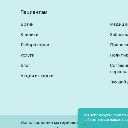
· Дерматовенеролог лечит как кожные заболеван
передающиеся половым путём.
сифилис,
Пациентам
трихомониаз,
Врачи
Медицин
генитальный герпес,
Клиники
Заболев
ВПЧ,
Лаборатории
Правила
Услуги
Политик
ВИЧ и др.
Блог
Согласи
персона
Акции и скидки
Лучший 
Мы используем cookies
сайтом, вы соглашаетес
Использование материалов разрешено только при
×