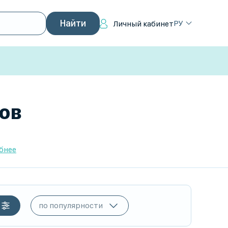
РУ
Личный кабинет
вов
бнее