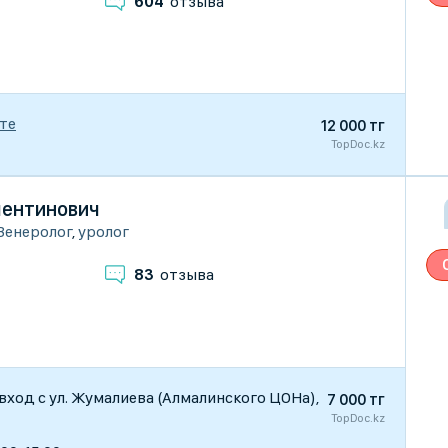
604
отзыва
те
12 000 тг
TopDoc.kz
лентинович
Венеролог
,
уролог
83
отзыва
), вход с ул. Жумалиева (Алмалинского ЦОНа),
7 000 тг
TopDoc.kz