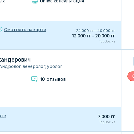
ых
Online консультация
Смотреть на карте
24 000 тг - 40 000 тг
12 000 тг - 20 000 тг
TopDoc.kz
кандерович
Андролог
,
венеролог
,
уролог
10
отзывов
рте
7 000 тг
TopDoc.kz