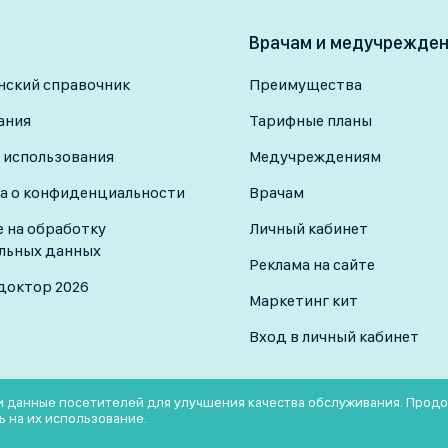
ия, так и инфекции,
· Не мочитесь за 2–3 часа до 
Врачам и медучрежде
· Возьмите с собой результат
ский справочник
Преимущества
ания
Тарифные планы
 использования
Медучреждениям
а о конфиденциальности
Врачам
е на обработку
Личный кабинет
льных данных
Реклама на сайте
доктор 2026
Маркетинг кит
Вход в личный кабинет
 и данные посетителей для улучшения качества обслуживания. Прод
ь на их использование.