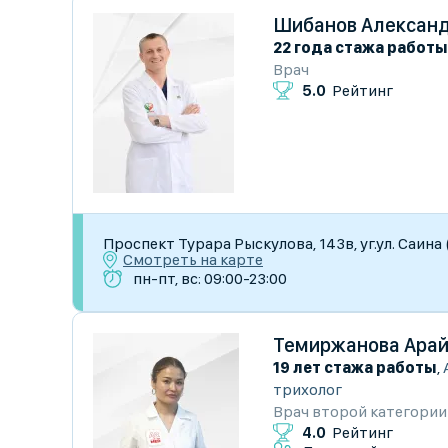
Шибанов Алексан
22 года стажа работы
Врач
5.0
Рейтинг
Проспект Турара Рыскулова, 143в, уг.ул. Саина
Смотреть на карте
пн-пт, вс: 09:00-23:00
Темиржанова Арай
19 лет стажа работы
,
трихолог
Врач второй категории
4.0
Рейтинг