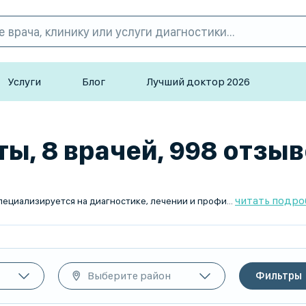
Услуги
Блог
Лучший доктор 2026
ы, 8 врачей, 998 отзы
читать подро
я половым путем (ЗППП). Эти инфекции могут поражать мочеполовую систему, кожу, слизистые оболочки и приводить к серьезным осложнениям при отсутствии своевременного лечения.
Выберите район
Фильтры