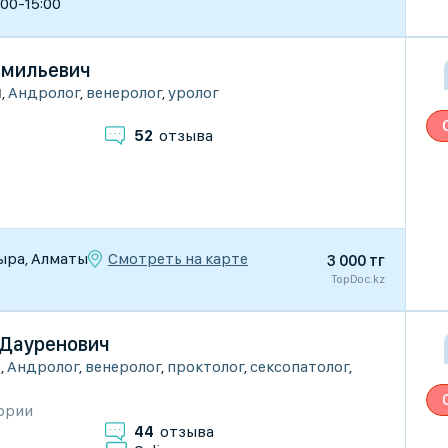
:00-15:00
амильевич
ы
,
Андролог
,
венеролог
,
уролог
52
отзыва
Смотреть на карте
атыра, Алматы
3 000 тг
TopDoc.kz
 Дауренович
ы
,
Андролог
,
венеролог
,
проктолог
,
сексопатолог
,
гории
44
отзыва