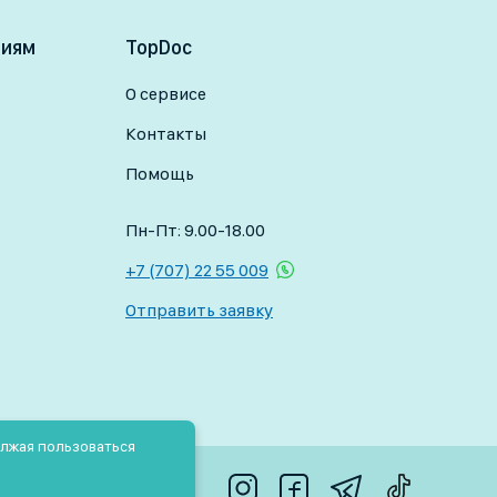
сдачи анализов (если назначен мазок).
ниям
TopDoc
ы прошлых анализов, если есть.
О сервисе
Контакты
Помощь
Пн-Пт: 9.00-18.00
+7 (707) 22 55 009
Отправить заявку
олжая пользоваться