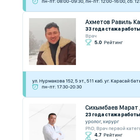
пн-пт: 08:00-09:30, пн-пт: 12:00-16:00, сб: 12
Ахметов Равиль К
33 года стажа работ
Врач
5.0
Рейтинг
ул. Нурмакова 152, 5 эт., 511 каб. уг. Карасай б
пн-пт: 17:30-20:30
Сихымбаев Марат
23 года стажа работ
уролог
,
хирург
PhD
,
Врач первой кате
4.7
Рейтинг