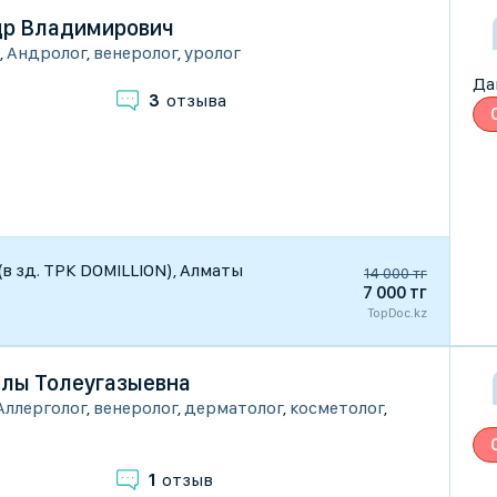
др Владимирович
,
Андролог
,
венеролог
,
уролог
Да
3
отзыва
 (в зд. ТРК DOMILLION), Алматы
14 000 тг
7 000 тг
TopDoc.kz
лы Толеугазыевна
Аллерголог
,
венеролог
,
дерматолог
,
косметолог
,
1
отзыв