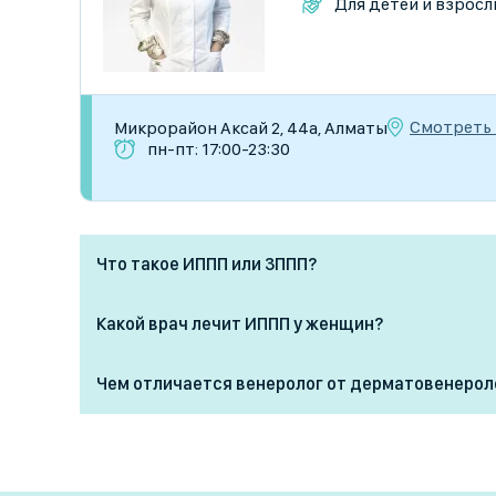
Для детей и взросл
Смотреть 
Микрорайон Аксай 2, 44а, Алматы
пн-пт: 17:00-23:30
Что такое ИППП или ЗППП?
ИППП (инфекции, передающиеся половым путём)
Какой врач лечит ИППП у женщин?
передающиеся половым путём) — это инфекции
распространяются преимущественно через секс
Женщины с ИППП могут обратиться к
венероло
Чем отличается венеролог от дерматовенерол
относятся:
специализирующемуся на половых инфекциях. Г
заболевания женской репродуктивной системы, 
· Венеролог специализируется только на инфек
хламидиоз,
повторяющихся ИППП лучше обратиться именно 
половым путем.
гонорея,