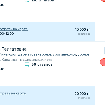
138
отзывов
ых
отреть на карте
15 000 тг
:00-12:00
TopDoc.kz
а Талгатовна
Гинеколог
,
дерматовенеролог
,
урогинеколог
,
уролог
и
,
Кандидат медицинских наук
36
отзывов
ых
треть на карте
20 000 тг
TopDoc.kz