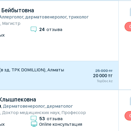
 Бейбытовна
Аллерголог
,
дерматовенеролог
,
трихолог
и
,
Магистр
24
отзыва
ых
 (в зд. ТРК DOMILLION), Алматы
25 000 тг
20 000 тг
TopDoc.kz
 Клышпековна
ы
,
Дерматовенеролог
,
дерматолог
и
,
Доктор медицинских наук
,
Профессор
53
отзыва
ых
Online консультация