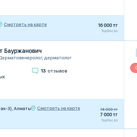
Смотреть на карте
16 000 тг
TopDoc.kz
т Бауржанович
Дерматовенеролог
,
дерматолог
13
отзывов
ых
Смотреть на карте
стак-3), Алматы
14 000 тг
7 000 тг
TopDoc.kz