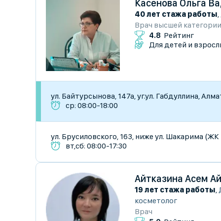
Касенова Ольга В
40 лет стажа работы
,
Врач высшей категори
4.8
Рейтинг
Для детей и взросл
ул. Байтурсынова, 147а, уг.ул. Габдуллина, Алм
ср: 08:00-18:00
ул. Брусиловского, 163, ниже ул. Шакарима (Ж
вт,сб: 08:00-17:30
Айтказина Асем А
19 лет стажа работы
,
косметолог
Врач