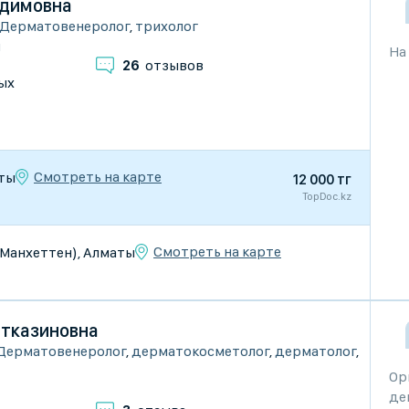
адимовна
Дерматовенеролог
,
трихолог
и
На
26
отзывов
ых
Смотреть на карте
аты
12 000 тг
TopDoc.kz
Смотреть на карте
К Манхеттен), Алматы
йтказиновна
Дерматовенеролог
,
дерматокосметолог
,
дерматолог
,
Ор
де