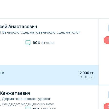
сей Анастасович
ы
,
Венеролог
,
дерматовенеролог
,
дерматолог
и
604
отзыва
те
12 000 тг
TopDoc.kz
 Кенжетаевич
ы
,
Дерматовенеролог
,
уролог
и
,
Кандидат медицинских наук