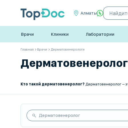
Алматы
Врачи
Клиники
Лаборатории
Главная
Врачи
Дерматовенерологи
Дерматовенерологи 
Кто такой дерматовенеролог?
Дерматовенеролог – это врач, специализирующийся на диагностике, лечении и профилактике заболеван
Дерматовенеролог