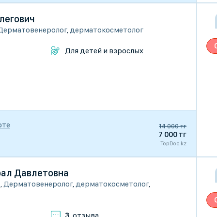
легович
Дерматовенеролог
,
дерматокосметолог
Для детей и взрослых
рте
14 000 тг
7 000 тг
TopDoc.kz
ал Давлетовна
ы
,
Дерматовенеролог
,
дерматокосметолог
,
3
отзыва