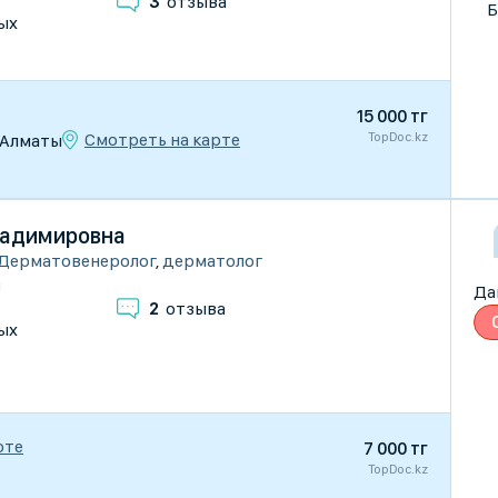
3
отзыва
Б
ых
15 000 тг
TopDoc.kz
Смотреть на карте
), Алматы
ладимировна
Дерматовенеролог
,
дерматолог
и
Да
2
отзыва
ых
рте
7 000 тг
TopDoc.kz