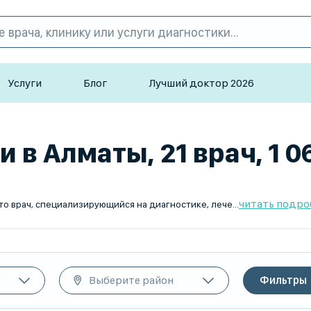
Услуги
Блог
Лучший доктор 2026
в Алматы, 21 врач, 1 0
читать подро
ий кожи, волос, ногтей, а также инфекций, передающихся половым путем (ИППП). Он сочетает знания дерматологии и венерологии, помогая пациентам справиться с различными кожными патологиями и инфекционными заболеваниями.
Выберите район
Фильтры