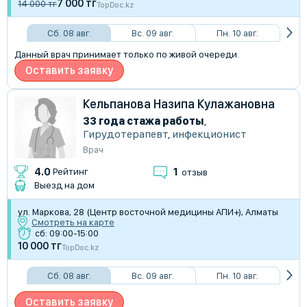
7 000 тг
14 000 тг
TopDoc.kz
Сб. 08 авг.
Вс. 09 авг.
Пн. 10 авг.
Данный врач принимает только по живой очереди.
Оставить заявку
Кельпанова Назипа Кулажановна
33 года стажа работы
,
Гирудотерапевт
,
инфекционист
Врач
1
4.0
Рейтинг
отзыв
Выезд на дом
ул. Маркова, 28 (Центр восточной медицины АПИ+), Алматы
Смотреть на карте
сб: 09:00-15:00
10 000 тг
TopDoc.kz
Сб. 08 авг.
Вс. 09 авг.
Пн. 10 авг.
Оставить заявку