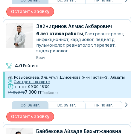
Оставить заявку
Зайнидинов Алмас Акбарович
6 лет стажа работы
,
Гастроэнтеролог
,
инфекционист
,
кардиолог
,
педиатр
,
пульмонолог
,
ревматолог
,
терапевт
,
эндокринолог
Врач
4.0
Рейтинг
​ул. Розыбакиева, 37в, уг.ул. Дуйсенова (м-н Тастак-3), Алматы
Смотреть на карте
пн-пт: 09:00-18:00
7 000 тг
14 000 тг
TopDoc.kz
Сб. 08 авг.
Вс. 09 авг.
Пн. 10 авг.
Оставить заявку
Байбекова Айзада Бахытжановна