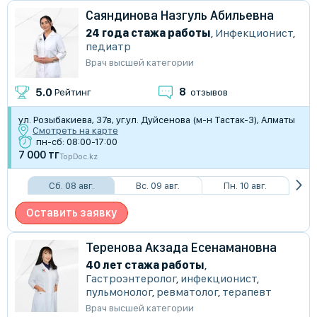
Саяндинова Назгуль Абильевна
24 года стажа работы
,
Инфекционист
,
педиатр
Врач высшей категории
8
5.0
Рейтинг
отзывов
​ул. Розыбакиева, 37в, уг.ул. Дуйсенова (м-н Тастак-3), Алматы
Смотреть на карте
пн-сб: 08:00-17:00
7 000 тг
TopDoc.kz
Сб. 08 авг.
Вс. 09 авг.
Пн. 10 авг.
Оставить заявку
Теренова Акзада Есенамановна
40 лет стажа работы
,
Гастроэнтеролог
,
инфекционист
,
пульмонолог
,
ревматолог
,
терапевт
Врач высшей категории