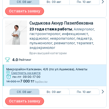
Сб. 08 авг.
Вс. 09 авг.
Пн. 10 авг.
Оставить заявку
Сыдыкова Акнур Пазилбековна
23 года стажа работы
,
Аллерголог
,
гастроэнтеролог
,
инфекционист
,
кардиолог
,
невропатолог
,
педиатр
,
пульмонолог
,
ревматолог
,
терапевт
,
эндокринолог
Врач высшей категории
4.0
Рейтинг
Микрорайон Калкаман, 4/6 (по ул.Ашимова), Алматы
Смотреть на карте
пн-пт: 09:00-17:00
7 000 тг
14 000 тг
TopDoc.kz
Сб. 08 авг.
Вс. 09 авг.
Пн. 10 авг.
Оставить заявку