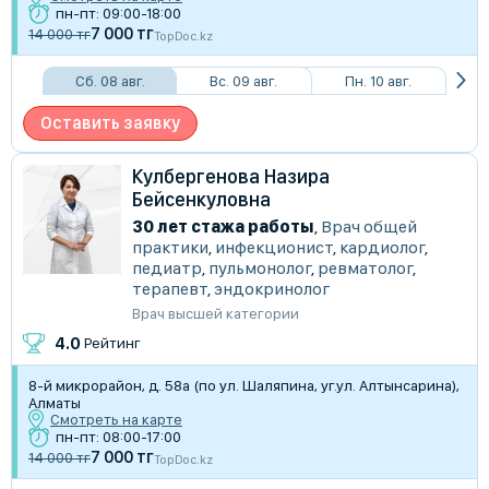
пн-пт: 09:00-18:00
7 000 тг
14 000 тг
TopDoc.kz
Сб. 08 авг.
Вс. 09 авг.
Пн. 10 авг.
Оставить заявку
Кулбергенова Назира
Бейсенкуловна
30 лет стажа работы
,
Врач общей
практики
,
инфекционист
,
кардиолог
,
педиатр
,
пульмонолог
,
ревматолог
,
терапевт
,
эндокринолог
Врач высшей категории
4.0
Рейтинг
8-й микрорайон, д. 58а (по ул. Шаляпина, уг.ул. Алтынсарина),
Алматы
Смотреть на карте
пн-пт: 08:00-17:00
7 000 тг
14 000 тг
TopDoc.kz