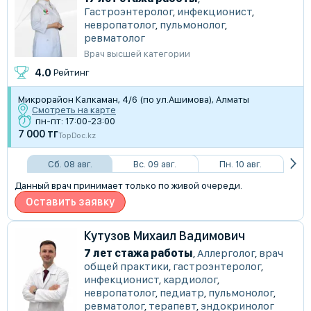
Гастроэнтеролог
,
инфекционист
,
невропатолог
,
пульмонолог
,
ревматолог
Врач высшей категории
4.0
Рейтинг
Микрорайон Калкаман, 4/6 (по ул.Ашимова), Алматы
Смотреть на карте
пн-пт: 17:00-23:00
7 000 тг
TopDoc.kz
Сб. 08 авг.
Вс. 09 авг.
Пн. 10 авг.
Данный врач принимает только по живой очереди.
Оставить заявку
Кутузов Михаил Вадимович
7 лет стажа работы
,
Аллерголог
,
врач
общей практики
,
гастроэнтеролог
,
инфекционист
,
кардиолог
,
невропатолог
,
педиатр
,
пульмонолог
,
ревматолог
,
терапевт
,
эндокринолог