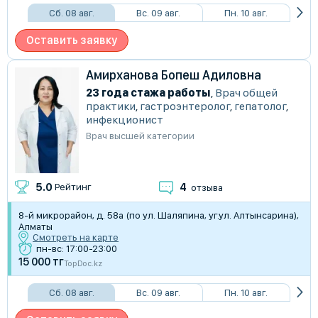
Сб. 08 авг.
Вс. 09 авг.
Пн. 10 авг.
Оставить заявку
Амирханова Бопеш Адиловна
23 года стажа работы
,
Врач общей
практики
,
гастроэнтеролог
,
гепатолог
,
инфекционист
Врач высшей категории
4
5.0
Рейтинг
отзыва
8-й микрорайон, д. 58а (по ул. Шаляпина, уг.ул. Алтынсарина),
Алматы
Смотреть на карте
пн-вс: 17:00-23:00
15 000 тг
TopDoc.kz
Сб. 08 авг.
Вс. 09 авг.
Пн. 10 авг.