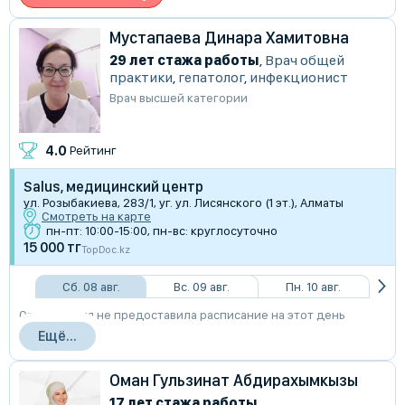
Мустапаева Динара Хамитовна
29 лет стажа работы
,
Врач общей
практики
,
гепатолог
,
инфекционист
Врач высшей категории
4.0
Рейтинг
Salus, медицинский центр
ул. Розыбакиева, 283/1, уг. ул. Лисянского (1 эт.), Алматы
Смотреть на карте
пн-пт: 10:00-15:00, пн-вс: круглосуточно
15 000 тг
TopDoc.kz
Сб. 08 авг.
Вс. 09 авг.
Пн. 10 авг.
Организация не предоставила расписание на этот день
Ещё...
Оман Гульзинат Абдирахымкызы
17 лет стажа работы
,