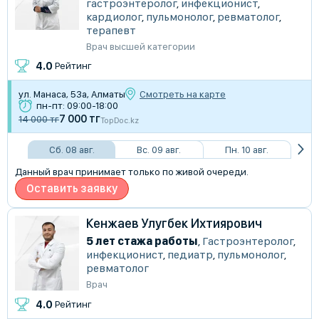
гастроэнтеролог
,
инфекционист
,
кардиолог
,
пульмонолог
,
ревматолог
,
терапевт
Врач высшей категории
4.0
Рейтинг
ул. Манаса, 53а, Алматы
Смотреть на карте
пн-пт: 09:00-18:00
7 000 тг
14 000 тг
TopDoc.kz
Сб. 08 авг.
Вс. 09 авг.
Пн. 10 авг.
Данный врач принимает только по живой очереди.
Оставить заявку
Кенжаев Улугбек Ихтиярович
5 лет стажа работы
,
Гастроэнтеролог
,
инфекционист
,
педиатр
,
пульмонолог
,
ревматолог
Врач
4.0
Рейтинг