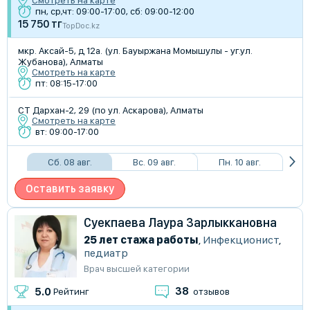
Смотреть на карте
пн, ср,чт: 09:00-17:00, сб: 09:00-12:00
15 750 тг
TopDoc.kz
мкр. Аксай-5, д 12a. (ул. Бауыржана Момышулы - уг.ул.
Жубанова), Алматы
Смотреть на карте
пт: 08:15-17:00
​СТ Дархан-2, 29 (по ул. Аскарова), Алматы
Смотреть на карте
вт: 09:00-17:00
Сб. 08 авг.
Вс. 09 авг.
Пн. 10 авг.
Оставить заявку
Суекпаева Лаура Зарлыккановна
25 лет стажа работы
,
Инфекционист
,
педиатр
Врач высшей категории
38
5.0
Рейтинг
отзывов