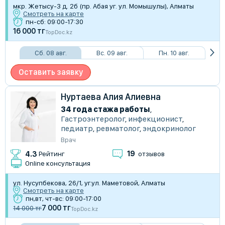
мкр. Жетысу-3 д. 2б (пр. Абая уг. ул. Момышулы), Алматы
Смотреть на карте
пн-сб: 09:00-17:30
16 000 тг
TopDoc.kz
Сб. 08 авг.
Вс. 09 авг.
Пн. 10 авг.
Оставить заявку
Нуртаева Алия Алиевна
34 года стажа работы
,
Гастроэнтеролог
,
инфекционист
,
педиатр
,
ревматолог
,
эндокринолог
Врач
19
4.3
Рейтинг
отзывов
Online консультация
ул. Нусупбекова, 26/1, уг.ул. Маметовой, Алматы
Смотреть на карте
пн,вт, чт-вс: 09:00-17:00
7 000 тг
14 000 тг
TopDoc.kz