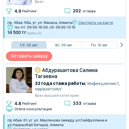
Врач
202
4.9
Рейтинг
отзыва
пр. Абая, 58а, уг. ул. Манаса, Алматы
Смотреть на карте
пн-пт: 09:00-16:00, сб: 09:00-13:15
14 500 тг
TopDoc.kz
Сб. 08 авг.
Вс. 09 авг.
Пн. 10 авг.
Оставить заявку
Абдурашитова Салима
Тагаевна
32 года стажа работы
,
Инфекционист
,
паразитолог
Врач высшей категории
333
4.8
Рейтинг
отзыва
Online консультация
пр.Абая, 61, уг. ул. Мауленова (между ул.Сейфуллина и
ул.Наурызбай батыра), Алматы