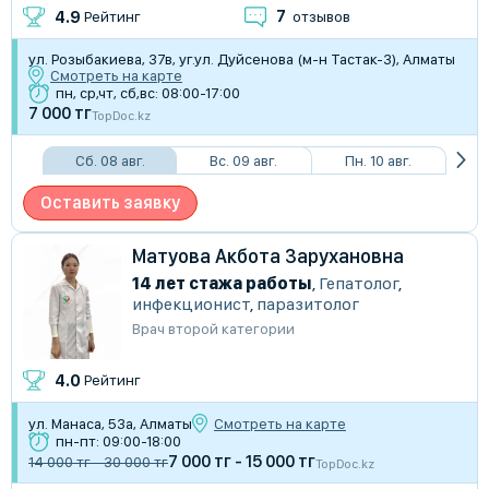
7
4.9
Рейтинг
отзывов
​ул. Розыбакиева, 37в, уг.ул. Дуйсенова (м-н Тастак-3), Алматы
Смотреть на карте
пн, ср,чт, сб,вс: 08:00-17:00
7 000 тг
TopDoc.kz
Сб. 08 авг.
Вс. 09 авг.
Пн. 10 авг.
Оставить заявку
Матуова Акбота Зарухановна
14 лет стажа работы
,
Гепатолог
,
инфекционист
,
паразитолог
Врач второй категории
4.0
Рейтинг
ул. Манаса, 53а, Алматы
Смотреть на карте
пн-пт: 09:00-18:00
7 000 тг - 15 000 тг
14 000 тг - 30 000 тг
TopDoc.kz