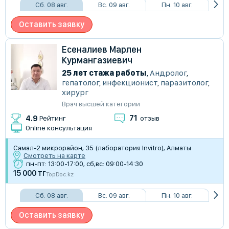
Сб. 08 авг.
Вс. 09 авг.
Пн. 10 авг.
Оставить заявку
Есеналиев Марлен
Курмангазиевич
25 лет стажа работы
,
Андролог
,
гепатолог
,
инфекционист
,
паразитолог
,
хирург
Врач высшей категории
71
4.9
Рейтинг
отзыв
Online консультация
Самал-2 микрорайон, 35 (лаборатория Invitro), Алматы
Смотреть на карте
пн-пт: 13:00-17:00, сб,вс: 09:00-14:30
15 000 тг
TopDoc.kz
Сб. 08 авг.
Вс. 09 авг.
Пн. 10 авг.
Оставить заявку