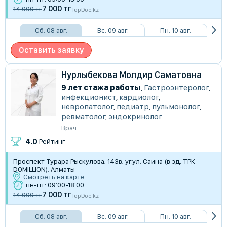
7 000 тг
14 000 тг
TopDoc.kz
Сб. 08 авг.
Вс. 09 авг.
Пн. 10 авг.
Оставить заявку
Нурлыбекова Молдир Саматовна
9 лет стажа работы
,
Гастроэнтеролог
,
инфекционист
,
кардиолог
,
невропатолог
,
педиатр
,
пульмонолог
,
ревматолог
,
эндокринолог
Врач
4.0
Рейтинг
Проспект Турара Рыскулова, 143в, уг.ул. Саина (в зд. ТРК
DOMILLION), Алматы
Смотреть на карте
пн-пт: 09:00-18:00
7 000 тг
14 000 тг
TopDoc.kz
Сб. 08 авг.
Вс. 09 авг.
Пн. 10 авг.