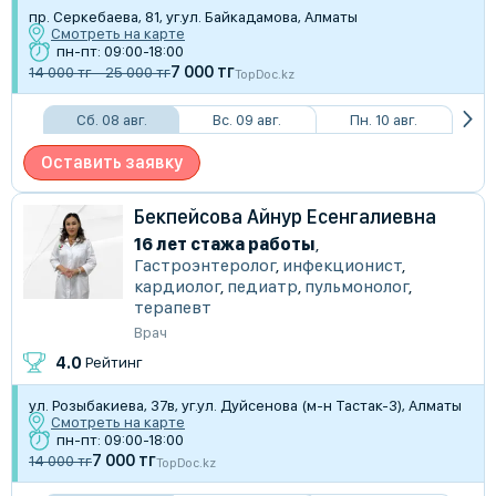
пр. Серкебаева, 81, уг.ул. Байкадамова, Алматы
Смотреть на карте
пн-пт: 09:00-18:00
7 000 тг
14 000 тг - 25 000 тг
TopDoc.kz
Сб. 08 авг.
Вс. 09 авг.
Пн. 10 авг.
Оставить заявку
Бекпейсова Айнур Есенгалиевна
16 лет стажа работы
,
Гастроэнтеролог
,
инфекционист
,
кардиолог
,
педиатр
,
пульмонолог
,
терапевт
Врач
4.0
Рейтинг
​ул. Розыбакиева, 37в, уг.ул. Дуйсенова (м-н Тастак-3), Алматы
Смотреть на карте
пн-пт: 09:00-18:00
7 000 тг
14 000 тг
TopDoc.kz