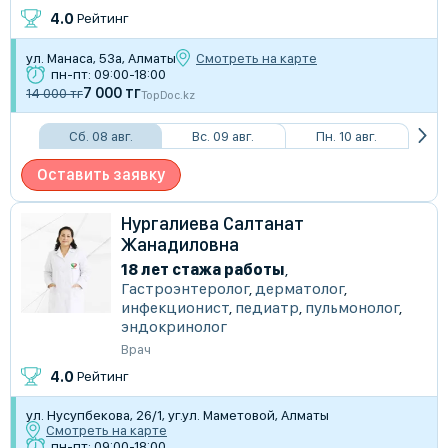
4.0
Рейтинг
ул. Манаса, 53а, Алматы
Смотреть на карте
пн-пт: 09:00-18:00
7 000 тг
14 000 тг
TopDoc.kz
Сб. 08 авг.
Вс. 09 авг.
Пн. 10 авг.
Оставить заявку
Нургалиева Салтанат
Жанадиловна
18 лет стажа работы
,
Гастроэнтеролог
,
дерматолог
,
инфекционист
,
педиатр
,
пульмонолог
,
эндокринолог
Врач
4.0
Рейтинг
ул. Нусупбекова, 26/1, уг.ул. Маметовой, Алматы
Смотреть на карте
пн-пт: 09:00-18:00