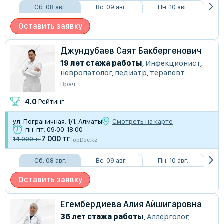
Сб. 08 авг.
Вс. 09 авг.
Пн. 10 авг.
Оставить заявку
Джундубаев Саят Бакбергенович
19 лет стажа работы
,
Инфекционист
,
невропатолог
,
педиатр
,
терапевт
Врач
4.0
Рейтинг
ул. Пограничная, 1/1, Алматы
Смотреть на карте
пн-пт: 09:00-18:00
7 000 тг
14 000 тг
TopDoc.kz
Сб. 08 авг.
Вс. 09 авг.
Пн. 10 авг.
Оставить заявку
Егембердиева Алия Айшигаровна
36 лет стажа работы
,
Аллерголог
,