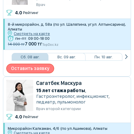
Врач
4.0
Рейтинг
8-й микрорайон, д. 58а (по ул. Шаляпина, уг.ул. Алтынсарина),
Алматы
Смотреть на карте
пн-пт: 09:00-18:00
7 000 тг
14 000 тг
TopDoc.kz
Сб. 08 авг.
Вс. 09 авг.
Пн. 10 авг.
Оставить заявку
Сагатбек Маскура
15 лет стажа работы
,
Гастроэнтеролог
,
инфекционист
,
педиатр
,
пульмонолог
Врач второй категории
4.0
Рейтинг
Микрорайон Калкаман, 4/6 (по ул.Ашимова), Алматы
Смотреть на карте