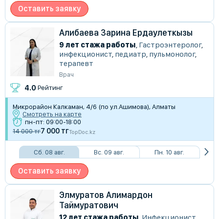
Оставить заявку
Алибаева Зарина Ердаулеткызы
9 лет стажа работы
,
Гастроэнтеролог
,
инфекционист
,
педиатр
,
пульмонолог
,
терапевт
Врач
4.0
Рейтинг
Микрорайон Калкаман, 4/6 (по ул.Ашимова), Алматы
Смотреть на карте
пн-пт: 09:00-18:00
7 000 тг
14 000 тг
TopDoc.kz
Сб. 08 авг.
Вс. 09 авг.
Пн. 10 авг.
Оставить заявку
Элмуратов Алимардон
Таймуратович
12 лет стажа работы
,
Инфекционист
,