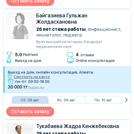
Оставить заявку
Байгазиева Гульжан
Жолдасхановна
26 лет стажа работы
,
Инфекционист
,
неонатолог
,
педиатр
Врач высшей категории
,
Кандидат
медицинских наук
4
5.0
Рейтинг
отзыва
Выезд на дом
Online консультация
Выезд на дом, онлайн консультация, Алматы
Смотреть на карте
пн-пт: 09:00-18:00
30 000 тг
TopDoc.kz
Сб. 08 авг.
Вс. 09 авг.
Пн. 10 авг.
Оставить заявку
Тукабаева Жадра Кенжебековна
29 лет стажа работы
,