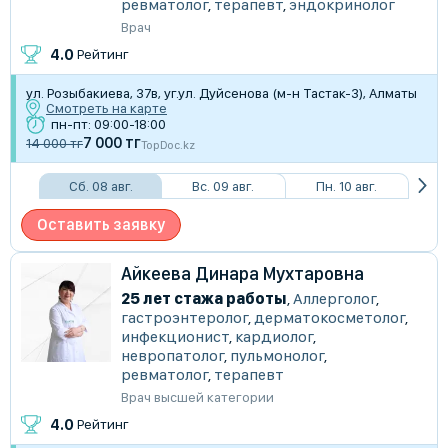
ревматолог
,
терапевт
,
эндокринолог
Врач
4.0
Рейтинг
​ул. Розыбакиева, 37в, уг.ул. Дуйсенова (м-н Тастак-3), Алматы
Смотреть на карте
пн-пт: 09:00-18:00
7 000 тг
14 000 тг
TopDoc.kz
Сб. 08 авг.
Вс. 09 авг.
Пн. 10 авг.
Оставить заявку
Айкеева Динара Мухтаровна
25 лет стажа работы
,
Аллерголог
,
гастроэнтеролог
,
дерматокосметолог
,
инфекционист
,
кардиолог
,
невропатолог
,
пульмонолог
,
ревматолог
,
терапевт
Врач высшей категории
4.0
Рейтинг