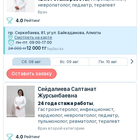
невропатолог
,
педиатр
,
терапевт
Врач
4.0
Рейтинг
пр. Серкебаева, 81, уг.ул. Байкадамова, Алматы
Смотреть на карте
пн-пт: 09:00-17:00
12 000 тг
24 000 тг
TopDoc.kz
Сб. 08 авг.
Вс. 09 авг.
Пн. 10 авг.
Оставить заявку
Сейдалиева Салтанат
Журсынбаевна
24 года стажа работы
,
Гастроэнтеролог
,
инфекционист
,
кардиолог
,
невропатолог
,
педиатр
,
пульмонолог
,
ревматолог
,
терапевт
Врач второй категории
4.0
Рейтинг