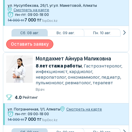
ул. Нусупбекова, 26/1, уг.ул. Маметовой, Алматы
Смотреть на карте
пн-пт: 09:00-18:00
7 000 тг
14 000 тг
TopDoc.kz
Сб. 08 авг.
Вс. 09 авг.
Пн. 10 авг.
Оставить заявку
Молдахмет Айнура Маликовна
8 лет стажа работы
,
Гастроэнтеролог
,
инфекционист
,
кардиолог
,
невропатолог
,
онкомаммолог
,
педиатр
,
пульмонолог
,
ревматолог
,
терапевт
Врач
4.0
Рейтинг
ул. Пограничная, 1/1, Алматы
Смотреть на карте
пн-пт: 09:00-18:00
7 000 тг
14 000 тг
TopDoc.kz
Сб. 08 авг.
Вс. 09 авг.
Пн. 10 авг.