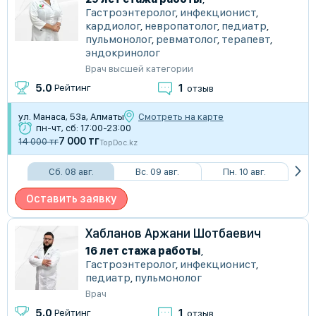
Гастроэнтеролог
,
инфекционист
,
кардиолог
,
невропатолог
,
педиатр
,
пульмонолог
,
ревматолог
,
терапевт
,
эндокринолог
Врач высшей категории
1
5.0
Рейтинг
отзыв
ул. Манаса, 53а, Алматы
Смотреть на карте
пн-чт, сб: 17:00-23:00
7 000 тг
14 000 тг
TopDoc.kz
Сб. 08 авг.
Вс. 09 авг.
Пн. 10 авг.
Оставить заявку
Хабланов Аржани Шотбаевич
16 лет стажа работы
,
Гастроэнтеролог
,
инфекционист
,
педиатр
,
пульмонолог
Врач
1
5.0
Рейтинг
отзыв