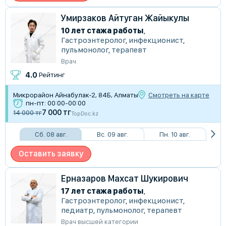
Умирзаков Айтуган Жайыкулы
10 лет стажа работы
,
Гастроэнтеролог
,
инфекционист
,
пульмонолог
,
терапевт
Врач
4.0
Рейтинг
​Микрорайон Айнабулак-2, 84Б, Алматы
Смотреть на карте
пн-пт: 00:00-00:00
7 000 тг
14 000 тг
TopDoc.kz
Сб. 08 авг.
Вс. 09 авг.
Пн. 10 авг.
Оставить заявку
Ерназаров Махсат Шукирович
17 лет стажа работы
,
Гастроэнтеролог
,
инфекционист
,
педиатр
,
пульмонолог
,
терапевт
Врач высшей категории