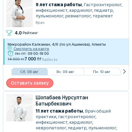
9 лет стажа работы
,
Гастроэнтеролог
,
инфекционист
,
кардиолог
,
педиатр
,
пульмонолог
,
ревматолог
,
терапевт
Врач
4.0
Рейтинг
Микрорайон Калкаман, 4/6 (по ул.Ашимова), Алматы
Смотреть на карте
пн-пт: 09:00-18:00
7 000 тг
14 000 тг
TopDoc.kz
Сб. 08 авг.
Вс. 09 авг.
Пн. 10 авг.
Оставить заявку
Шопабаев Нурсултан
Батырбекович
11 лет стажа работы
,
Врач общей
практики
,
гастроэнтеролог
,
инфекционист
,
кардиолог
,
невропатолог
,
педиатр
,
пульмонолог
,