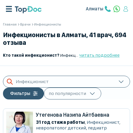
Алматы
Главная
Врачи
Инфекционисты
Инфекционисты в Алматы, 41 врач, 694
отзыва
читать подробнее
Кто такой инфекционист?
Инфекционист – это врач, который занимается диагностикой, лечением и профилактикой инфекционных заболеваний, вызванных бактериями, вирусами, грибками и паразитами. Он специализируется на инфекциях различного происхождения, включая острые, хронические и особо опасные инфекции.
Инфекционист
Фильтры
Утегенова Назипа Айтбаевна
31 год стажа работы
,
Инфекционист
,
невропатолог детский
,
педиатр