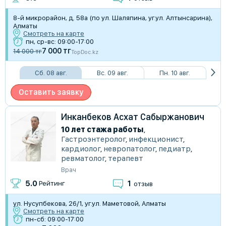
8-й микрорайон, д. 58а (по ул. Шаляпина, уг.ул. Алтынсарина),
Алматы
Смотреть на карте
пн, ср-вс: 09:00-17:00
7 000 тг
14 000 тг
TopDoc.kz
Сб. 08 авг.
Вс. 09 авг.
Пн. 10 авг.
Оставить заявку
Инканбеков Асхат Сабыржанович
10 лет стажа работы
,
Гастроэнтеролог
,
инфекционист
,
кардиолог
,
невропатолог
,
педиатр
,
ревматолог
,
терапевт
Врач
1
5.0
Рейтинг
отзыв
ул. Нусупбекова, 26/1, уг.ул. Маметовой, Алматы
Смотреть на карте
пн-сб: 09:00-17:00