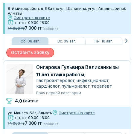
8-й микрорайон, д. 58а (по ул. Шаляпина, уг.ул. Алтынсарина),
Алматы
Смотреть на карте
пн-пт: 09:00-18:00
7 000 тг
14 000 тг
TopDoc.kz
Сб. 08 авг.
Вс. 09 авг.
Пн. 10 авг.
Оставить заявку
Онгарова Гульвира Валиханкызы
11 лет стажа работы
,
Гастроэнтеролог
,
инфекционист
,
кардиолог
,
пульмонолог
,
терапевт
Врач первой категории
4.0
Рейтинг
ул. Манаса, 53а, Алматы
Смотреть на карте
пн-пт: 09:00-18:00
7 000 тг
14 000 тг
TopDoc.kz