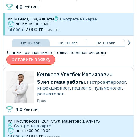
4.0
Рейтинг
ул. Манаса, 53а, Алматы
Смотреть на карте
пн-пт: 09:00-18:00
7 000 тг
14 000 тг
TopDoc.kz
Пт. 07 авг.
Сб. 08 авг.
Вс. 09 авг.
Данный врач принимает только по живой очереди.
Оставить заявку
Кенжаев Улугбек Ихтиярович
5 лет стажа работы
,
Гастроэнтеролог
,
инфекционист
,
педиатр
,
пульмонолог
,
ревматолог
Врач
4.0
Рейтинг
ул. Нусупбекова, 26/1, уг.ул. Маметовой, Алматы
Смотреть на карте
пн-пт: 09:00-18:00
7 000 тг
14 000 тг