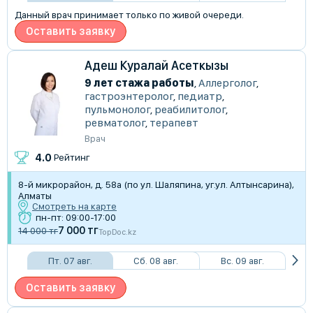
Данный врач принимает только по живой очереди.
Оставить заявку
Адеш Куралай Асеткызы
9 лет стажа работы
,
Аллерголог
,
гастроэнтеролог
,
педиатр
,
пульмонолог
,
реабилитолог
,
ревматолог
,
терапевт
Врач
4.0
Рейтинг
8-й микрорайон, д. 58а (по ул. Шаляпина, уг.ул. Алтынсарина),
Алматы
Смотреть на карте
пн-пт: 09:00-17:00
7 000 тг
14 000 тг
TopDoc.kz
Пт. 07 авг.
Сб. 08 авг.
Вс. 09 авг.
Оставить заявку