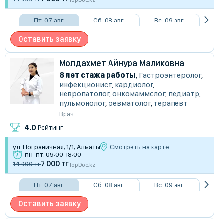
TopDoc.kz
Пт. 07 авг.
Сб. 08 авг.
Вс. 09 авг.
Оставить заявку
Молдахмет Айнура Маликовна
8 лет стажа работы
,
Гастроэнтеролог
,
инфекционист
,
кардиолог
,
невропатолог
,
онкомаммолог
,
педиатр
,
пульмонолог
,
ревматолог
,
терапевт
Врач
4.0
Рейтинг
ул. Пограничная, 1/1, Алматы
Смотреть на карте
пн-пт: 09:00-18:00
7 000 тг
14 000 тг
TopDoc.kz
Пт. 07 авг.
Сб. 08 авг.
Вс. 09 авг.
Оставить заявку