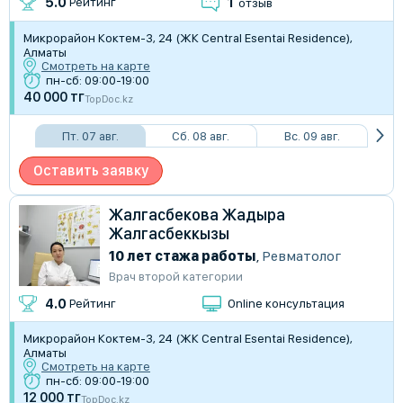
1
5.0
Рейтинг
отзыв
Микрорайон Коктем-3, 24 (​ЖК Central Esentai Residence),
Алматы
Смотреть на карте
пн-сб: 09:00-19:00
40 000 тг
TopDoc.kz
Пт. 07 авг.
Сб. 08 авг.
Вс. 09 авг.
Оставить заявку
Жалгасбекова Жадыра
Жалгасбеккызы
10 лет стажа работы
,
Ревматолог
Врач второй категории
4.0
Рейтинг
Online консультация
Микрорайон Коктем-3, 24 (​ЖК Central Esentai Residence),
Алматы
Смотреть на карте
пн-сб: 09:00-19:00
12 000 тг
TopDoc.kz