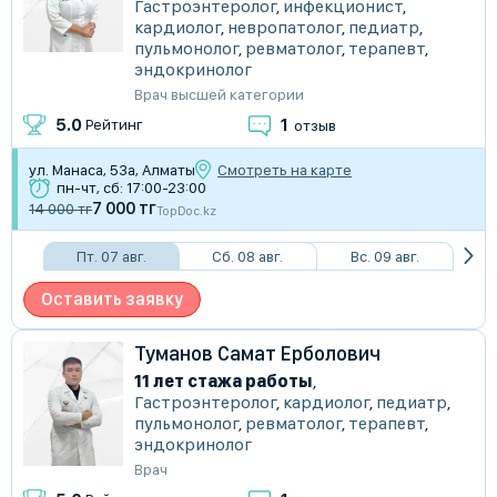
Гастроэнтеролог
,
инфекционист
,
кардиолог
,
невропатолог
,
педиатр
,
пульмонолог
,
ревматолог
,
терапевт
,
эндокринолог
Врач высшей категории
1
5.0
Рейтинг
отзыв
ул. Манаса, 53а, Алматы
Смотреть на карте
пн-чт, сб: 17:00-23:00
7 000 тг
14 000 тг
TopDoc.kz
Пт. 07 авг.
Сб. 08 авг.
Вс. 09 авг.
Оставить заявку
Туманов Самат Ерболович
11 лет стажа работы
,
Гастроэнтеролог
,
кардиолог
,
педиатр
,
пульмонолог
,
ревматолог
,
терапевт
,
эндокринолог
Врач