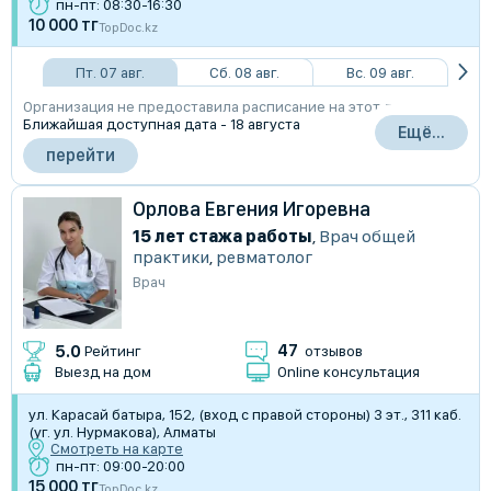
пн-пт: 08:30-16:30
10 000 тг
TopDoc.kz
Пт. 07 авг.
Сб. 08 авг.
Вс. 09 авг.
Организация не предоставила расписание на этот день
Ближайшая доступная дата - 18 августа
Ещё...
перейти
Орлова Евгения Игоревна
15 лет стажа работы
,
Врач общей
практики
,
ревматолог
Врач
47
5.0
Рейтинг
отзывов
Выезд на дом
Online консультация
ул. Карасай батыра, 152, (вход с правой стороны) 3 эт., 311 каб.
(уг. ул. Нурмакова), Алматы
Смотреть на карте
пн-пт: 09:00-20:00
15 000 тг
TopDoc.kz