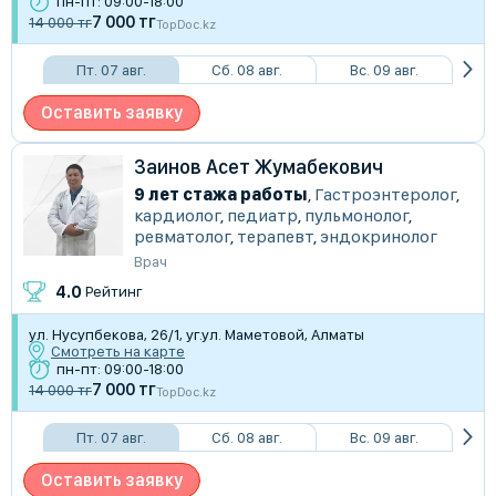
пн-пт: 09:00-18:00
7 000 тг
14 000 тг
TopDoc.kz
Пт. 07 авг.
Сб. 08 авг.
Вс. 09 авг.
Оставить заявку
Заинов Асет Жумабекович
9 лет стажа работы
,
Гастроэнтеролог
,
кардиолог
,
педиатр
,
пульмонолог
,
ревматолог
,
терапевт
,
эндокринолог
Врач
4.0
Рейтинг
ул. Нусупбекова, 26/1, уг.ул. Маметовой, Алматы
Смотреть на карте
пн-пт: 09:00-18:00
7 000 тг
14 000 тг
TopDoc.kz
Пт. 07 авг.
Сб. 08 авг.
Вс. 09 авг.
Оставить заявку