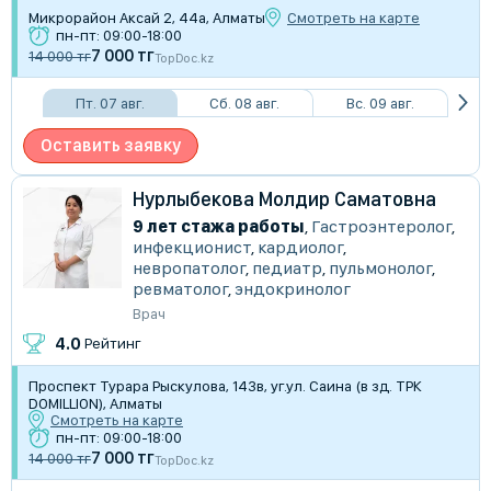
Микрорайон Аксай 2, 44а, Алматы
Смотреть на карте
пн-пт: 09:00-18:00
7 000 тг
14 000 тг
TopDoc.kz
Пт. 07 авг.
Сб. 08 авг.
Вс. 09 авг.
Оставить заявку
Нурлыбекова Молдир Саматовна
9 лет стажа работы
,
Гастроэнтеролог
,
инфекционист
,
кардиолог
,
невропатолог
,
педиатр
,
пульмонолог
,
ревматолог
,
эндокринолог
Врач
4.0
Рейтинг
Проспект Турара Рыскулова, 143в, уг.ул. Саина (в зд. ТРК
DOMILLION), Алматы
Смотреть на карте
пн-пт: 09:00-18:00
7 000 тг
14 000 тг
TopDoc.kz