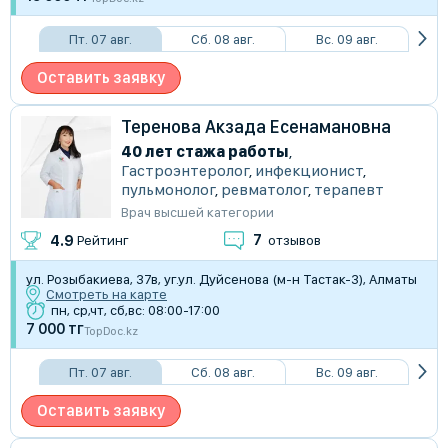
Пт. 07 авг.
Сб. 08 авг.
Вс. 09 авг.
Оставить заявку
Теренова Акзада Есенамановна
40 лет стажа работы
,
Гастроэнтеролог
,
инфекционист
,
пульмонолог
,
ревматолог
,
терапевт
Врач высшей категории
7
4.9
Рейтинг
отзывов
​ул. Розыбакиева, 37в, уг.ул. Дуйсенова (м-н Тастак-3), Алматы
Смотреть на карте
пн, ср,чт, сб,вс: 08:00-17:00
7 000 тг
TopDoc.kz
Пт. 07 авг.
Сб. 08 авг.
Вс. 09 авг.
Оставить заявку