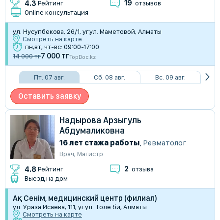
19
4.3
Рейтинг
отзывов
Online консультация
ул. Нусупбекова, 26/1, уг.ул. Маметовой, Алматы
Смотреть на карте
пн,вт, чт-вс: 09:00-17:00
7 000 тг
14 000 тг
TopDoc.kz
Пт. 07 авг.
Сб. 08 авг.
Вс. 09 авг.
Оставить заявку
Надырова Арзыгуль
Абдумаликовна
16 лет стажа работы
,
Ревматолог
Врач
,
Магистр
2
4.8
Рейтинг
отзыва
Выезд на дом
Ақ Сенім, медицинский центр (филиал)
ул. Ураза Исаева, 111, уг.ул. Толе би, Алматы
Смотреть на карте