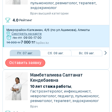
пульмонолог
,
ревматолог
,
терапевт
,
эндокринолог
Врач высшей категории
4.0
Рейтинг
Микрорайон Калкаман, 4/6 (по ул.Ашимова), Алматы
Смотреть на карте
пн-пт: 09:00-17:00
7 000 тг
14 000 тг
TopDoc.kz
Пт. 07 авг.
Сб. 08 авг.
Вс. 09 авг.
Оставить заявку
Мамбеталиева Салтанат
Кендебаевна
10 лет стажа работы
,
Гастроэнтеролог
,
инфекционист
,
невропатолог
,
педиатр
,
пульмонолог
,
ревматолог
,
терапевт
,
эндокринолог
Врач