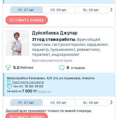
Пт. 07 авг.
Сб. 08 авг.
Вс. 09 авг.
Оставить заявку
Дуйсебаева Джупар
31 год стажа работы
,
Врач общей
практики
,
гастроэнтеролог
,
кардиолог
,
педиатр
,
пульмонолог
,
ревматолог
,
терапевт
,
эндокринолог
Врач высшей категории
6
5.0
Рейтинг
отзывов
Микрорайон Калкаман, 4/6 (по ул.Ашимова), Алматы
Смотреть на карте
пн-пт: 10:00-14:00
7 000 тг
14 000 тг
TopDoc.kz
Пт. 07 авг.
Сб. 08 авг.
Вс. 09 авг.
Данный врач принимает только по живой очереди.
Оставить заявку