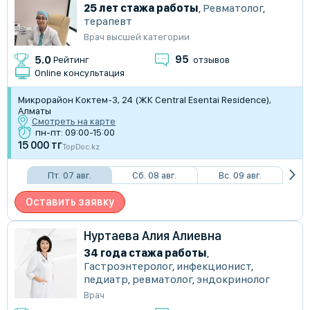
25 лет стажа работы
,
Ревматолог
,
терапевт
Врач высшей категории
95
5.0
Рейтинг
отзывов
Online консультация
Микрорайон Коктем-3, 24 (​ЖК Central Esentai Residence),
Алматы
Смотреть на карте
пн-пт: 09:00-15:00
15 000 тг
TopDoc.kz
Пт. 07 авг.
Сб. 08 авг.
Вс. 09 авг.
Оставить заявку
Нуртаева Алия Алиевна
34 года стажа работы
,
Гастроэнтеролог
,
инфекционист
,
педиатр
,
ревматолог
,
эндокринолог
Врач