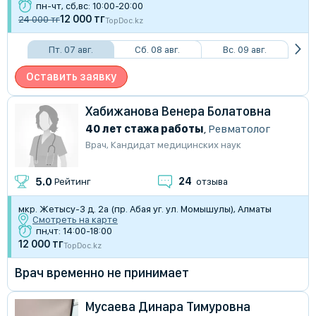
пн-чт, сб,вс: 10:00-20:00
12 000 тг
24 000 тг
TopDoc.kz
Пт. 07 авг.
Сб. 08 авг.
Вс. 09 авг.
Оставить заявку
Хабижанова Венера Болатовна
40 лет стажа работы
,
Ревматолог
Врач
,
Кандидат медицинских наук
24
5.0
Рейтинг
отзыва
мкр. Жетысу-3 д. 2а (пр. Абая уг. ул. Момышулы), Алматы
Смотреть на карте
пн,чт: 14:00-18:00
12 000 тг
TopDoc.kz
Врач временно не принимает
Мусаева Динара Тимуровна