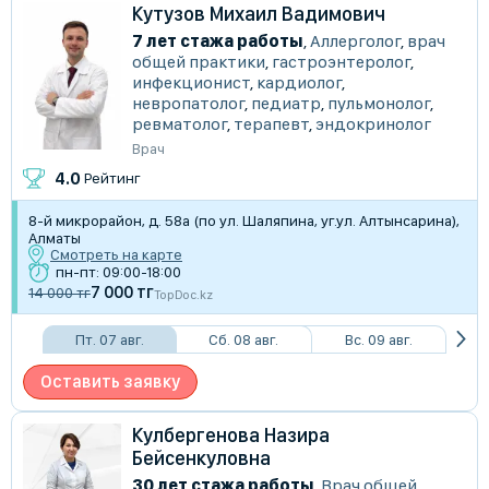
Кутузов Михаил Вадимович
7 лет стажа работы
,
Аллерголог
,
врач
общей практики
,
гастроэнтеролог
,
инфекционист
,
кардиолог
,
невропатолог
,
педиатр
,
пульмонолог
,
ревматолог
,
терапевт
,
эндокринолог
Врач
4.0
Рейтинг
8-й микрорайон, д. 58а (по ул. Шаляпина, уг.ул. Алтынсарина),
Алматы
Смотреть на карте
пн-пт: 09:00-18:00
7 000 тг
14 000 тг
TopDoc.kz
Пт. 07 авг.
Сб. 08 авг.
Вс. 09 авг.
Оставить заявку
Кулбергенова Назира
Бейсенкуловна
30 лет стажа работы
,
Врач общей