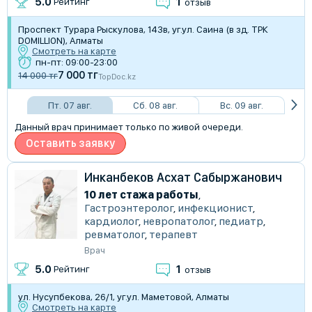
1
5.0
Рейтинг
отзыв
Проспект Турара Рыскулова, 143в, уг.ул. Саина (в зд. ТРК
DOMILLION), Алматы
Смотреть на карте
пн-пт: 09:00-23:00
7 000 тг
14 000 тг
TopDoc.kz
Пт. 07 авг.
Сб. 08 авг.
Вс. 09 авг.
Данный врач принимает только по живой очереди.
Оставить заявку
Инканбеков Асхат Сабыржанович
10 лет стажа работы
,
Гастроэнтеролог
,
инфекционист
,
кардиолог
,
невропатолог
,
педиатр
,
ревматолог
,
терапевт
Врач
1
5.0
Рейтинг
отзыв
ул. Нусупбекова, 26/1, уг.ул. Маметовой, Алматы
Смотреть на карте