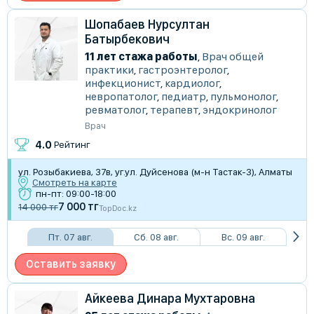
Шопабаев Нурсултан
Батырбекович
11 лет стажа работы
,
Врач общей
практики
,
гастроэнтеролог
,
инфекционист
,
кардиолог
,
невропатолог
,
педиатр
,
пульмонолог
,
ревматолог
,
терапевт
,
эндокринолог
Врач
4.0
Рейтинг
​ул. Розыбакиева, 37в, уг.ул. Дуйсенова (м-н Тастак-3), Алматы
Смотреть на карте
пн-пт: 09:00-18:00
7 000 тг
14 000 тг
TopDoc.kz
Пт. 07 авг.
Сб. 08 авг.
Вс. 09 авг.
Оставить заявку
Айкеева Динара Мухтаровна