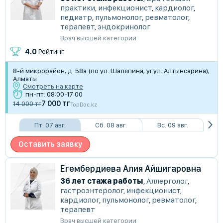
практики
,
инфекционист
,
кардиолог
,
педиатр
,
пульмонолог
,
ревматолог
,
терапевт
,
эндокринолог
Врач высшей категории
4.0
Рейтинг
8-й микрорайон, д. 58а (по ул. Шаляпина, уг.ул. Алтынсарина),
Алматы
Смотреть на карте
пн-пт: 08:00-17:00
7 000 тг
14 000 тг
TopDoc.kz
Пт. 07 авг.
Сб. 08 авг.
Вс. 09 авг.
Оставить заявку
Егембердиева Алия Айшигаровна
36 лет стажа работы
,
Аллерголог
,
гастроэнтеролог
,
инфекционист
,
кардиолог
,
пульмонолог
,
ревматолог
,
терапевт
Врач высшей категории