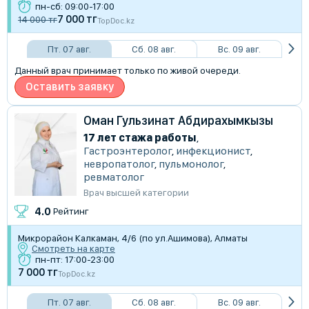
пн-сб: 09:00-17:00
7 000 тг
14 000 тг
TopDoc.kz
Пт. 07 авг.
Сб. 08 авг.
Вс. 09 авг.
Данный врач принимает только по живой очереди.
Оставить заявку
Оман Гульзинат Абдирахымкызы
17 лет стажа работы
,
Гастроэнтеролог
,
инфекционист
,
невропатолог
,
пульмонолог
,
ревматолог
Врач высшей категории
4.0
Рейтинг
Микрорайон Калкаман, 4/6 (по ул.Ашимова), Алматы
Смотреть на карте
пн-пт: 17:00-23:00
7 000 тг
TopDoc.kz
Пт. 07 авг.
Сб. 08 авг.
Вс. 09 авг.