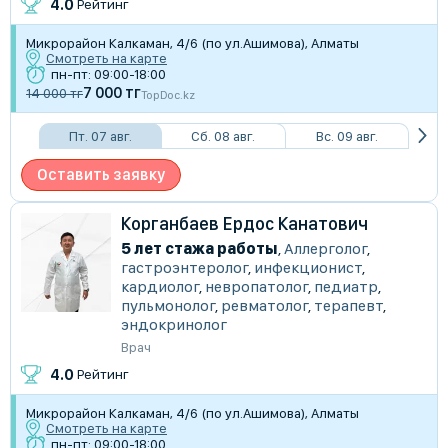
4.0
Рейтинг
Микрорайон Калкаман, 4/6 (по ул.Ашимова), Алматы
Смотреть на карте
пн-пт: 09:00-18:00
7 000 тг
14 000 тг
TopDoc.kz
Пт. 07 авг.
Сб. 08 авг.
Вс. 09 авг.
Оставить заявку
Корганбаев Ердос Канатович
5 лет стажа работы
,
Аллерголог
,
гастроэнтеролог
,
инфекционист
,
кардиолог
,
невропатолог
,
педиатр
,
пульмонолог
,
ревматолог
,
терапевт
,
эндокринолог
Врач
4.0
Рейтинг
Микрорайон Калкаман, 4/6 (по ул.Ашимова), Алматы
Смотреть на карте
пн-пт: 09:00-18:00