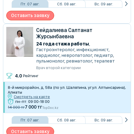
Пт. 07 авг.
Сб. 08 авг.
Вс. 09 авг.
Оставить заявку
Сейдалиева Салтанат
Журсынбаевна
24 года стажа работы
,
Гастроэнтеролог
,
инфекционист
,
кардиолог
,
невропатолог
,
педиатр
,
пульмонолог
,
ревматолог
,
терапевт
Врач второй категории
4.0
Рейтинг
8-й микрорайон, д. 58а (по ул. Шаляпина, уг.ул. Алтынсарина),
Алматы
Смотреть на карте
пн-пт: 09:00-18:00
7 000 тг
14 000 тг
TopDoc.kz
Пт. 07 авг.
Сб. 08 авг.
Вс. 09 авг.
Оставить заявку