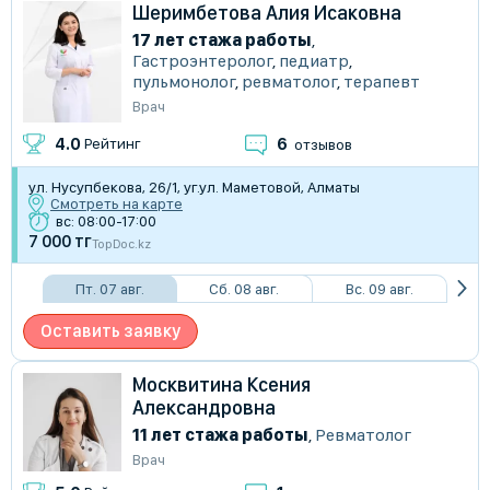
Шеримбетова Алия Исаковна
17 лет стажа работы
,
Гастроэнтеролог
,
педиатр
,
пульмонолог
,
ревматолог
,
терапевт
Врач
6
4.0
Рейтинг
отзывов
ул. Нусупбекова, 26/1, уг.ул. Маметовой, Алматы
Смотреть на карте
вс: 08:00-17:00
7 000 тг
TopDoc.kz
Пт. 07 авг.
Сб. 08 авг.
Вс. 09 авг.
Оставить заявку
Москвитина Ксения
Александровна
11 лет стажа работы
,
Ревматолог
Врач