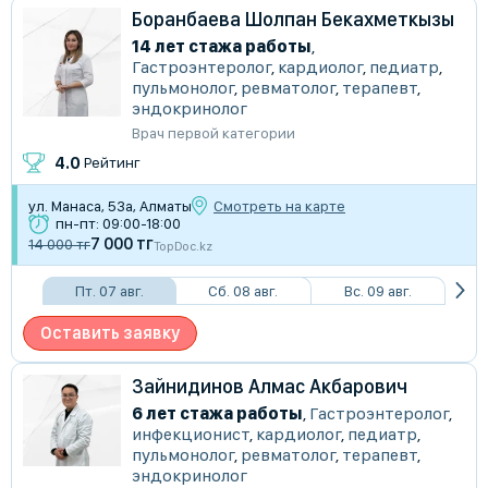
Боранбаева Шолпан Бекахметкызы
14 лет стажа работы
,
Гастроэнтеролог
,
кардиолог
,
педиатр
,
пульмонолог
,
ревматолог
,
терапевт
,
эндокринолог
Врач первой категории
4.0
Рейтинг
ул. Манаса, 53а, Алматы
Смотреть на карте
пн-пт: 09:00-18:00
7 000 тг
14 000 тг
TopDoc.kz
Пт. 07 авг.
Сб. 08 авг.
Вс. 09 авг.
Оставить заявку
Зайнидинов Алмас Акбарович
6 лет стажа работы
,
Гастроэнтеролог
,
инфекционист
,
кардиолог
,
педиатр
,
пульмонолог
,
ревматолог
,
терапевт
,
эндокринолог