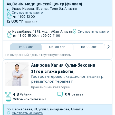
Ақ Сенім, медицинский центр (филиал)
ул. Ураза Исаева, 111, уг.ул. Толе би, Алматы
Смотреть на карте
чт: 11:00-13:00
12 000 тг
TopDoc.kz
пр. Назарбаева, 187Б, уг.ул. Абая, Алматы
Смотреть на карте
вт: 13:00-15:00, чт: 09:00-11:00
Пт. 07 авг.
Сб. 08 авг.
Вс. 09 авг.
На выбранный день отсутствует запись
Амирова Халия Кулынбековна
31 год стажа работы
,
Гастроэнтеролог
,
кардиолог
,
педиатр
,
ревматолог
,
терапевт
Врач высшей категории
64
4.8
Рейтинг
отзыва
Online консультация
пр. Серкебаева, 81, уг.ул. Байкадамова, Алматы
Смотреть на карте