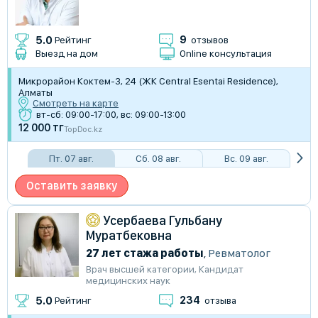
9
5.0
Рейтинг
отзывов
Выезд на дом
Online консультация
Микрорайон Коктем-3, 24 (​ЖК Central Esentai Residence),
Алматы
Смотреть на карте
вт-сб: 09:00-17:00, вс: 09:00-13:00
12 000 тг
TopDoc.kz
Пт. 07 авг.
Сб. 08 авг.
Вс. 09 авг.
Оставить заявку
Усербаева Гульбану
Муратбековна
27 лет стажа работы
,
Ревматолог
Врач высшей категории
,
Кандидат
медицинских наук
234
5.0
Рейтинг
отзыва