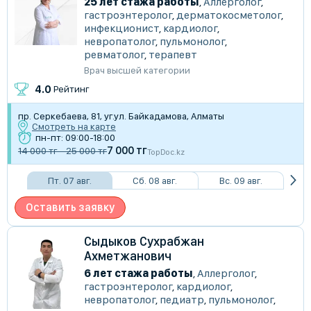
25 лет стажа работы
,
Аллерголог
,
гастроэнтеролог
,
дерматокосметолог
,
инфекционист
,
кардиолог
,
невропатолог
,
пульмонолог
,
ревматолог
,
терапевт
Врач высшей категории
4.0
Рейтинг
пр. Серкебаева, 81, уг.ул. Байкадамова, Алматы
Смотреть на карте
пн-пт: 09:00-18:00
7 000 тг
14 000 тг - 25 000 тг
TopDoc.kz
Пт. 07 авг.
Сб. 08 авг.
Вс. 09 авг.
Оставить заявку
Сыдыков Сухрабжан
Ахметжанович
6 лет стажа работы
,
Аллерголог
,
гастроэнтеролог
,
кардиолог
,
невропатолог
,
педиатр
,
пульмонолог
,