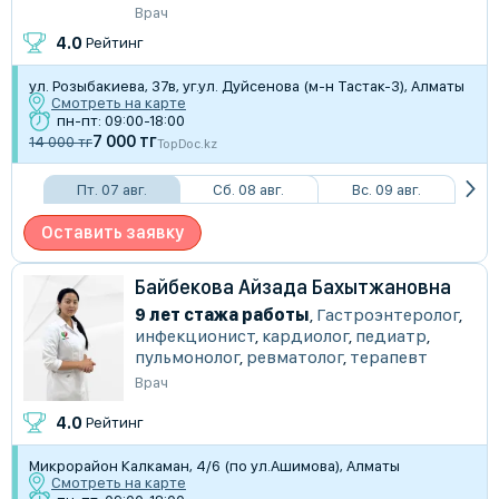
Врач
4.0
Рейтинг
​ул. Розыбакиева, 37в, уг.ул. Дуйсенова (м-н Тастак-3), Алматы
Смотреть на карте
пн-пт: 09:00-18:00
7 000 тг
14 000 тг
TopDoc.kz
Пт. 07 авг.
Сб. 08 авг.
Вс. 09 авг.
Оставить заявку
Байбекова Айзада Бахытжановна
9 лет стажа работы
,
Гастроэнтеролог
,
инфекционист
,
кардиолог
,
педиатр
,
пульмонолог
,
ревматолог
,
терапевт
Врач
4.0
Рейтинг
Микрорайон Калкаман, 4/6 (по ул.Ашимова), Алматы
Смотреть на карте