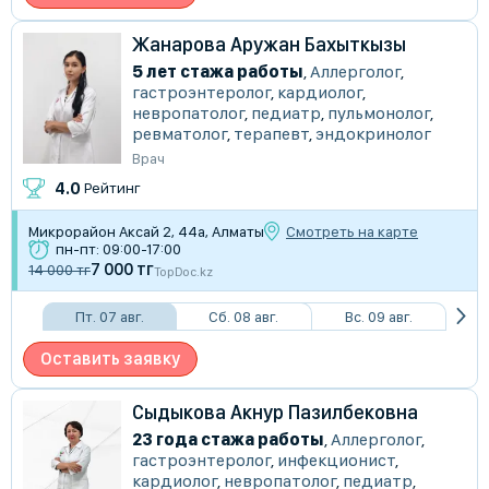
Жанарова Аружан Бахыткызы
5 лет стажа работы
,
Аллерголог
,
гастроэнтеролог
,
кардиолог
,
невропатолог
,
педиатр
,
пульмонолог
,
ревматолог
,
терапевт
,
эндокринолог
Врач
4.0
Рейтинг
Микрорайон Аксай 2, 44а, Алматы
Смотреть на карте
пн-пт: 09:00-17:00
7 000 тг
14 000 тг
TopDoc.kz
Пт. 07 авг.
Сб. 08 авг.
Вс. 09 авг.
Оставить заявку
Сыдыкова Акнур Пазилбековна
23 года стажа работы
,
Аллерголог
,
гастроэнтеролог
,
инфекционист
,
кардиолог
,
невропатолог
,
педиатр
,