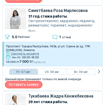
Саметбаева Роза Марлесовна
31 год стажа работы
,
Гастроэнтеролог
,
кардиолог
,
педиатр
,
ревматолог
,
терапевт
,
эндокринолог
Врач
1
5.0
Рейтинг
отзыв
Проспект Турара Рыскулова, 143в, уг.ул. Саина (в зд. ТРК
DOMILLION), Алматы
Смотреть на карте
пн-пт: 09:00-18:00
7 000 тг
14 000 тг
TopDoc.kz
Пт. 07 авг.
Сб. 08 авг.
Вс. 09 авг.
Данный врач принимает только по живой очереди.
Оставить заявку
Тукабаева Жадра Кенжебековна
29 лет стажа работы
,