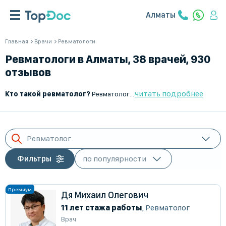
Алматы
Главная
Врачи
Ревматологи
Ревматологи в Алматы, 38 врачей, 930
отзывов
читать подробнее
Кто такой ревматолог?
Ревматолог – это врач, который занимается диагностикой, лечением и профилактикой заболеваний соединительной ткани, суставов и аутоиммунных патологий. Он помогает пациентам с артритами, остеоартрозами, системными заболеваниями, предотвращает прогрессирование воспалительных процессов и разрабатывает стратегии терапии для улучшения качества жизни.
Ревматолог
Фильтры
Дя Михаил Олегович
11 лет стажа работы
,
Ревматолог
Врач