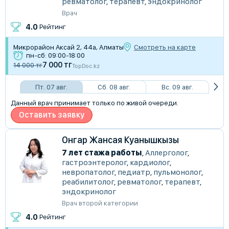
ревматолог
,
терапевт
,
эндокринолог
Врач
4.0
Рейтинг
Микрорайон Аксай 2, 44а, Алматы
Смотреть на карте
пн-сб: 09:00-18:00
7 000 тг
14 000 тг
TopDoc.kz
Пт. 07 авг.
Сб. 08 авг.
Вс. 09 авг.
Данный врач принимает только по живой очереди.
Оставить заявку
Онгар Жансая Куанышкызы
7 лет стажа работы
,
Аллерголог
,
гастроэнтеролог
,
кардиолог
,
невропатолог
,
педиатр
,
пульмонолог
,
реабилитолог
,
ревматолог
,
терапевт
,
эндокринолог
Врач второй категории
4.0
Рейтинг