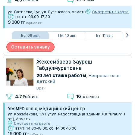
​ул. Сатпаева, 1,уг. ул. Луганского, Алматы
Смотреть на карте
пн-пт: 09:00-17:30
9 000 тг
TopDoc.kz
Вс. 09 авг.
Пн. 10 авг.
Вт. 11 авг.
Оставить заявку
Жексембаева Зауреш
Габдулмуратовна
20 лет стажа работы
,
Невропатолог
детский
Врач
16
4.7
Рейтинг
отзывов
YesMED clinic, медицинский центр
ул. Кожабекова, 17/1, уг.ул. Радостовца (в здании ​ЖК "Braun", 1
эт.), Алматы
Смотреть на карте
вт,чт: 14:30-18:00, сб: 14:00-16:00
15 000 тг
TopDoc.kz