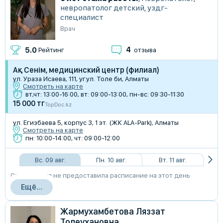
невропатолог детский
,
уздг-
специалист
Врач
4
5.0
Рейтинг
отзыва
Ақ Сенім, медицинский центр (филиал)
ул. Ураза Исаева, 111, уг.ул. Толе би, Алматы
Смотреть на карте
вт,чт: 13:00-16:00, вт: 09:00-13:00, пн-вс: 09:30-11:30
15 000 тг
TopDoc.kz
ул. Егизбаева 5, корпус 3, 1 эт. (ЖК ALA-Park), Алматы
Смотреть на карте
пн: 10:00-14:00, чт: 09:00-12:00
Вс. 09 авг.
Пн. 10 авг.
Вт. 11 авг.
Организация не предоставила расписание на этот день
Ещё...
Жармухамбетова Ляззат
Толеухановна