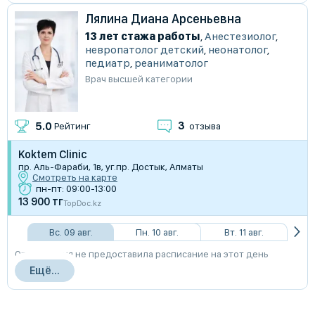
Лялина Диана Арсеньевна
13 лет стажа работы
,
Анестезиолог
,
невропатолог детский
,
неонатолог
,
педиатр
,
реаниматолог
Врач высшей категории
3
5.0
Рейтинг
отзыва
Koktem Clinic
пр. Аль-Фараби, 1в, уг.пр. Достык, Алматы
Смотреть на карте
пн-пт: 09:00-13:00
13 900 тг
TopDoc.kz
Вс. 09 авг.
Пн. 10 авг.
Вт. 11 авг.
Организация не предоставила расписание на этот день
Ещё...