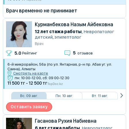
Врач временно не принимает
Курманбекова Назым Айбековна
12 лет стажа работы
,
Невропатолог
детский
,
эпилептолог
Врач
5
5.0
Рейтинг
отзывов
​6-й микрорайон, 56а (по ул. Янтарная, р-н пр. Абая уг. ул.
Саина), Алматы
Смотреть на карте
пн: 10:00-12:00, сб: 09:00-12:30
11 500 тг - 12 500 тг
TopDoc.kz
Вс. 09 авг.
Пн. 10 авг.
Вт. 11 авг.
Оставить заявку
Гасанова Рухия Набиевна
6 лет стажа работы
,
Невропатолог
,