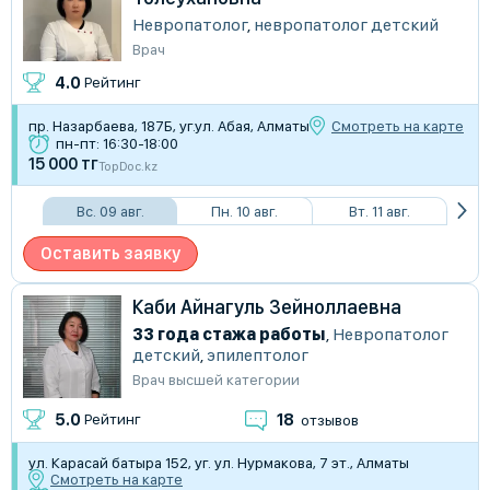
Невропатолог
,
невропатолог детский
Врач
4.0
Рейтинг
пр. Назарбаева, 187Б, уг.ул. Абая, Алматы
Смотреть на карте
пн-пт: 16:30-18:00
15 000 тг
TopDoc.kz
Вс. 09 авг.
Пн. 10 авг.
Вт. 11 авг.
Оставить заявку
Каби Айнагуль Зейноллаевна
33 года стажа работы
,
Невропатолог
детский
,
эпилептолог
Врач высшей категории
18
5.0
Рейтинг
отзывов
ул. Карасай батыра 152, уг. ул. Нурмакова, 7 эт., Алматы
Смотреть на карте