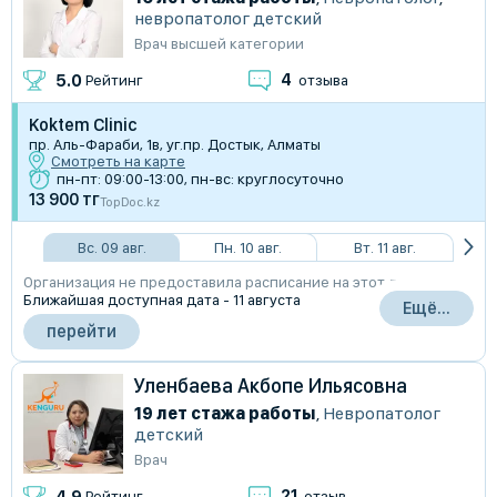
невропатолог детский
Врач высшей категории
4
5.0
Рейтинг
отзыва
Koktem Clinic
пр. Аль-Фараби, 1в, уг.пр. Достык, Алматы
Смотреть на карте
пн-пт: 09:00-13:00, пн-вс: круглосуточно
13 900 тг
TopDoc.kz
Вс. 09 авг.
Пн. 10 авг.
Вт. 11 авг.
Организация не предоставила расписание на этот день
Ближайшая доступная дата - 11 августа
Ещё...
перейти
Уленбаева Акбопе Ильясовна
19 лет стажа работы
,
Невропатолог
детский
Врач
21
4.9
Рейтинг
отзыв