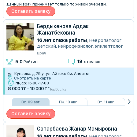
Данный врач принимает только по живой очереди.
Оставить заявку
Бердыкенова Ардак
Жанатбековна
16 лет стажа работы
,
Невропатолог
детский
,
нейрофизиолог
,
эпилептолог
Врач
19
5.0
Рейтинг
отзывов
ул. Кунаева, д.75 уг.ул. Айтеке би, Алматы
Смотреть на карте
пн,ср: 15:00-17:00
8 000 тг - 10 000 тг
TopDoc.kz
Вс. 09 авг.
Пн. 10 авг.
Вт. 11 авг.
Оставить заявку
Сапарбаева Жанар Мамыровна
16 лет стажа работы
,
Невропатолог
,