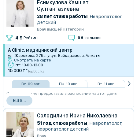
Есимкулова Камшат
Султангазиевна
28 лет стажа работы
,
Невропатолог
детский
Врач высшей категории
68
4.9
Рейтинг
отзывов
A Clinic, медицинский центр
ул. Жарокова, 275а, уг.ул. Байкадамова, Алматы
Смотреть на карте
пт: 10:00-13:00
15 000 тг
TopDoc.kz
Вс. 09 авг.
Пн. 10 авг.
Вт. 11 авг.
Организация не предоставила расписание на этот день
Ещё...
Солодилина Ирина Николаевна
51 год стажа работы
,
Невропатолог
,
невропатолог детский
Врач