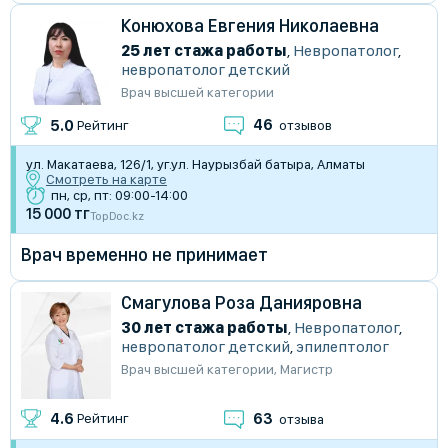
Конюхова Евгения Николаевна
25 лет стажа работы
,
Невропатолог
,
невропатолог детский
Врач высшей категории
46
5.0
Рейтинг
отзывов
ул. Макатаева, 126/1, уг.ул. Наурызбай батыра, Алматы
Смотреть на карте
пн, ср, пт: 09:00-14:00
15 000 тг
TopDoc.kz
Врач временно не принимает
Смагулова Роза Данияровна
30 лет стажа работы
,
Невропатолог
,
невропатолог детский
,
эпилептолог
Врач высшей категории
,
Магистр
63
4.6
Рейтинг
отзыва