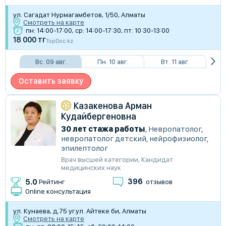
ул. Сагадат Нурмагамбетов, 1/50, Алматы
Смотреть на карте
пн: 14:00-17:00, ср: 14:00-17:30, пт: 10:30-13:00
18 000 тг
TopDoc.kz
Вс. 09 авг.
Пн. 10 авг.
Вт. 11 авг.
Оставить заявку
Казакенова Арман
Кудайбергеновна
30 лет стажа работы
,
Невропатолог
,
невропатолог детский
,
нейрофизиолог
,
эпилептолог
Врач высшей категории
,
Кандидат
медицинских наук
396
5.0
Рейтинг
отзывов
Online консультация
ул. Кунаева, д.75 уг.ул. Айтеке би, Алматы
Смотреть на карте