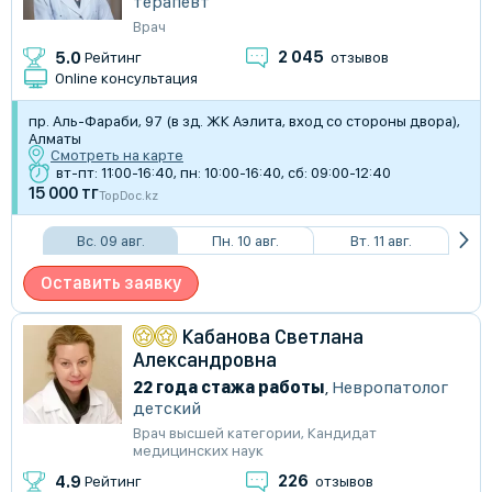
терапевт
Врач
2 045
5.0
Рейтинг
отзывов
Online консультация
пр. Аль-Фараби, 97 (в зд. ЖК Аэлита, вход со стороны двора),
Алматы
Смотреть на карте
вт-пт: 11:00-16:40, пн: 10:00-16:40, сб: 09:00-12:40
15 000 тг
TopDoc.kz
Вс. 09 авг.
Пн. 10 авг.
Вт. 11 авг.
Оставить заявку
Кабанова Светлана
Александровна
22 года стажа работы
,
Невропатолог
детский
Врач высшей категории
,
Кандидат
медицинских наук
226
4.9
Рейтинг
отзывов