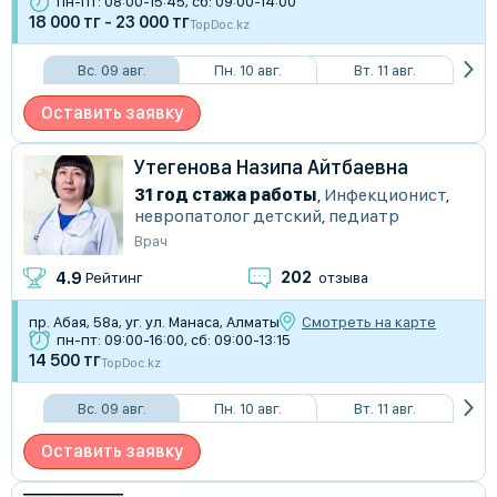
пн-пт: 08:00-15:45, сб: 09:00-14:00
18 000 тг - 23 000 тг
TopDoc.kz
Вс. 09 авг.
Пн. 10 авг.
Вт. 11 авг.
Оставить заявку
Утегенова Назипа Айтбаевна
31 год стажа работы
,
Инфекционист
,
невропатолог детский
,
педиатр
Врач
202
4.9
Рейтинг
отзыва
пр. Абая, 58а, уг. ул. Манаса, Алматы
Смотреть на карте
пн-пт: 09:00-16:00, сб: 09:00-13:15
14 500 тг
TopDoc.kz
Вс. 09 авг.
Пн. 10 авг.
Вт. 11 авг.
Оставить заявку