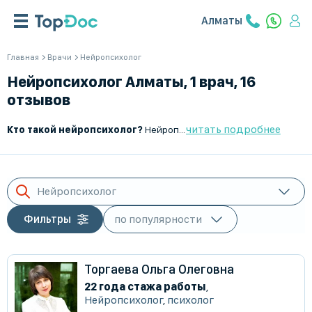
Алматы
Главная
Врачи
Нейропсихолог
Нейропсихолог Алматы, 1 врач, 16
отзывов
читать подробнее
Кто такой нейропсихолог?
Нейропсихолог – это специалист, который изучает взаимосвязь между работой мозга и когнитивными функциями, поведением и эмоциями. Он помогает диагностировать и корректировать нарушения памяти, внимания, речи, мышления и других психических процессов, вызванные заболеваниями или травмами нервной системы.
Нейропсихолог
Фильтры
Торгаева Ольга Олеговна
22 года стажа работы
,
Нейропсихолог
,
психолог