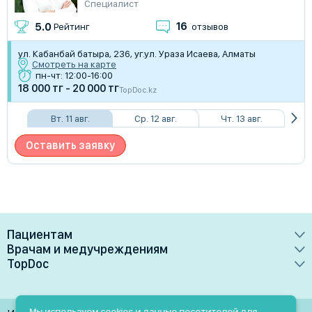
Специалист
16
5.0
Рейтинг
отзывов
​ул. Кабанбай батыра, 236, уг.ул. Ураза Исаева, Алматы
Смотреть на карте
пн-чт: 12:00-16:00
18 000 тг - 20 000 тг
TopDoc.kz
Вт. 11 авг.
Ср. 12 авг.
Чт. 13 авг.
Оставить заявку
Пациентам
Врачам и медучреждениям
Врачи
TopDoc
Преимущества
Клиники
О сервисе
Тарифные планы
Лаборатории
Контакты
Мы используем cookies и данные посетителей для