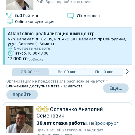
PhD
,
Врач первой категории
75
5.0
Рейтинг
отзывов
Online консультация
Atlant clinic, реабилитационный центр
мкр. Керемет, д. 7, к. 39, н.п. 472 (ЖК Керемет, пр.Сейфулина,
уг.ул. Сатпаева), Алматы
Смотреть на карте
вт-сб: 10:00-18:00
17 000 тг
TopDoc.kz
Сб. 08 авг.
Вс. 09 авг.
Пн. 10 авг.
Организация не предоставила расписание на этот день
Ближайшая доступная дата - 12 августа
Ещё...
перейти
Остапенко Анатолий
Семенович
38 лет стажа работы
,
Нейрохирург
Врач высшей категории
,
Кандидат
медицинских наук