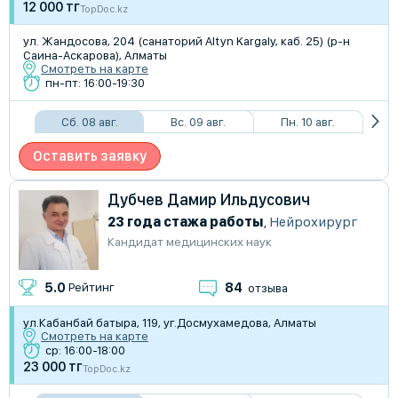
12 000 тг
TopDoc.kz
​ул. Жандосова, 204 (санаторий Altyn Kargaly, каб. 25) (р-н
Саина-Аскарова), Алматы
Смотреть на карте
пн-пт: 16:00-19:30
Сб. 08 авг.
Вс. 09 авг.
Пн. 10 авг.
Оставить заявку
Дубчев Дамир Ильдусович
23 года стажа работы
,
Нейрохирург
Кандидат медицинских наук
84
5.0
Рейтинг
отзыва
​ул.Кабанбай батыра, 119, уг.Досмухамедова, Алматы
Смотреть на карте
ср: 16:00-18:00
23 000 тг
TopDoc.kz