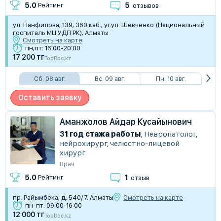
5
5.0
Рейтинг
отзывов
ул. Панфилова, 139, 360 каб., уг.ул. Шевченко (Национальный
госпиталь МЦ УДП РК), Алматы
Смотреть на карте
пн,пт: 16:00-20:00
17 200 тг
TopDoc.kz
Сб. 08 авг.
Вс. 09 авг.
Пн. 10 авг.
Оставить заявку
Аманжолов Айдар Кусайынович
31 год стажа работы
,
Невропатолог
,
нейрохирург
,
челюстно-лицевой
хирург
Врач
1
5.0
Рейтинг
отзыв
пр. Райымбека, д. 540/7, Алматы
Смотреть на карте
пн-пт: 09:00-16:00
12 000 тг
TopDoc.kz