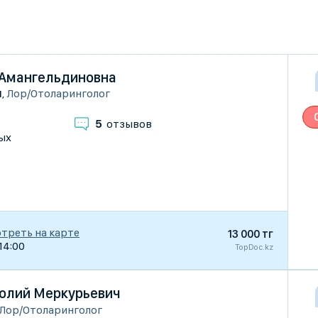
 Амангельдиновна
ы
,
Лор/Отоларинголог
5
отзывов
ых
треть на карте
13 000 тг
-14:00
TopDoc.kz
олий Меркурьевич
Лор/Отоларинголог