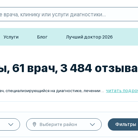
Услуги
Блог
Лучший доктор 2026
, 61 врач, 3 484 отзыва
читать подро
ваний уха, горла и носа. Он занимается патологиями верхних дыхательных путей, слухового аппарата и смежных областей, включая носовые пазухи и гортань.
Выберите район
Фильтры