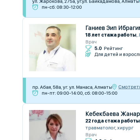
ул. Жарокова, 275а, уг.ул. Байкадамова, Алматы
пн-сб: 08:30-12:00
Ганиев Эип Ибраг
18 лет стажа работы
,
Врач
5.0
Рейтинг
Для детей и взросл
Смотреть
пр. Абая, 58а, уг. ул. Манаса, Алматы
пн-пт: 09:00-14:00, сб: 08:00-15:00
Кебекбаева Жанар
22 года стажа работы
травматолог
,
хирург
Врач