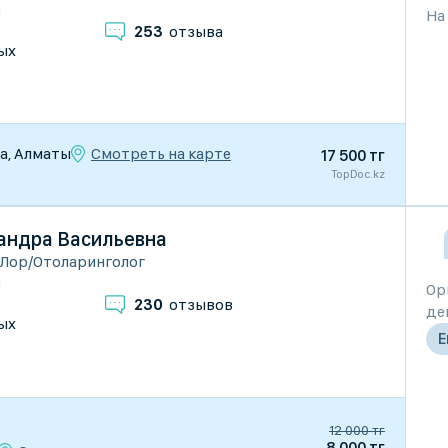
и
На
253
отзыва
ых
Смотреть на карте
ва, Алматы
17 500 тг
TopDoc.kz
андра Васильевна
Лор/Отоларинголог
и
Ор
230
отзывов
де
ых
Е
12 000 тг
8 000 тг