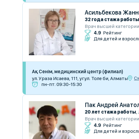
Асильбекова Жанн
32 года стажа работ
Врач высшей категори
4.9
Рейтинг
Для детей и взросл
Ақ Сенім, медицинский центр (филиал)
С
ул. Ураза Исаева, 111, уг.ул. Толе би, Алматы
пн-пт: 09:30-15:30
Пак Андрей Анато
20 лет стажа работы
,
Врач высшей категори
4.9
Рейтинг
Для детей и взросл