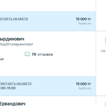
отреть на карте
15 000 тг
TopDoc.kz
сырдинович
Лор/Отоларинголог
На
70
отзывов
ых
Смотреть на карте
15 000 тг
3:00-15:00
TopDoc.kz
 Ервандович