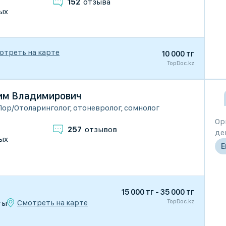
152
отзыва
ых
отреть на карте
10 000 тг
TopDoc.kz
им Владимирович
Лор/Отоларинголог
,
отоневролог
,
сомнолог
Ор
257
отзывов
де
ых
Е
15 000 тг - 35 000 тг
TopDoc.kz
Смотреть на карте
ты