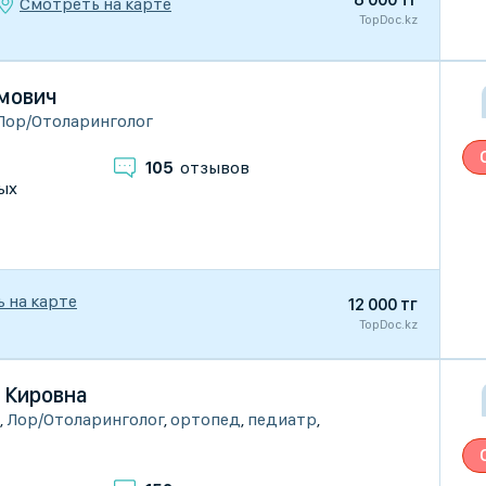
Смотреть на карте
TopDoc.kz
имович
Лор/Отоларинголог
105
отзывов
ых
 на карте
12 000 тг
TopDoc.kz
 Кировна
,
Лор/Отоларинголог
,
ортопед
,
педиатр
,