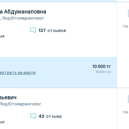
а Абдуманаповна
ы
,
Лор/Отоларинголог
и
На
137
отзывов
ых
10 000 тг
TopDoc.kz
мотреть на карте
льевич
Лор/Отоларинголог
и
На
43
отзыва
ых