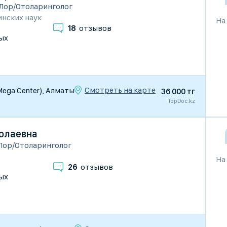
Лор/Отоларинголог
нских наук
На
18
отзывов
ых
Смотреть на карте
 Mega Center), Алматы
36 000 тг
TopDoc.kz
олаевна
Лор/Отоларинголог
На
26
отзывов
ых