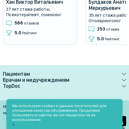
Хан Виктор Витальевич
Булдаков Анато
Меркурьевич
27 лет стажа работы
,
Психотерапевт
,
сомнолог
35 лет стажа рабо
Отоларинголог
566
отзывов
253
отзыва
5.0
Рейтинг
5.0
Рейтинг
Пациентам
Врачам и медучреждениям
Врачи
TopDoc
Преимущества
Клиники
О сервисе
Тарифные планы
Лаборатории
Контакты
Мы используем cookies и данные посетителей для
Использование материалов разрешено только при
Медучреждениям
улучшения качества обслуживания. Продолжая
Услуги
Помощь
наличии активной ссылки на источник
пользоваться сайтом, вы соглашаетесь на их
Врачам
использование.
Блог
×
Личный кабинет
Пн-Пт: 9.00-18.00