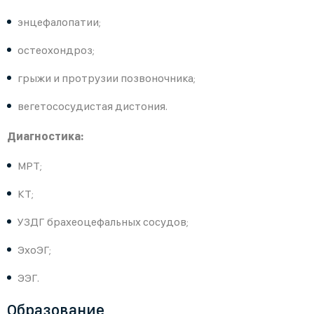
энцефалопатии;
остеохондроз;
грыжи и протрузии позвоночника;
вегетососудистая дистония.
Диагностика:
МРТ;
КТ;
УЗДГ брахеоцефальных сосудов;
ЭхоЭГ;
ЭЭГ.
Образование