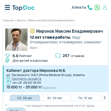
Алматы
Главная
Врачи
Миронов Максим Владимирович
Миронов Максим Владимирович
12 лет стажа работы
,
Лор/
Отоларинголог
,
отоневролог
,
сомнолог
Врач
257
5.0
Рейтинг
отзывов
Для детей и взрослых
Кабинет доктора Миронова М.В.
ул. Луганского, 54/1 (Prima Medical Group), Алматы
Смотреть на карте
пн-сб: 09:00-16:00
15 000 тг - 35 000 тг
TopDoc.kz
Сб. 08 авг.
Вс. 09 авг.
Пн. 10 авг.
Организация не предоставила расписание на этот день