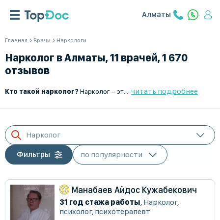
Алматы
Главная
Врачи
Наркологи
Нарколог в Алматы, 11 врачей, 1 670
отзывов
читать подробнее
Кто такой нарколог?
Нарколог – это врач, который занимается диагностикой, лечением и профилактикой зависимостей, связанных с употреблением алкоголя, наркотиков и психотропных веществ. Он помогает пациентам избавиться от зависимости, восстановить психическое и физическое здоровье, а также адаптироваться к трезвой жизни.
Нарколог
Фильтры
Манабаев Айдос Кужабекович
31 год стажа работы
,
Нарколог
,
психолог
,
психотерапевт