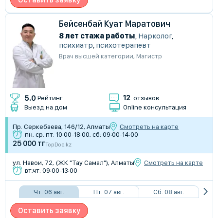
Бейсенбай Куат Маратович
8 лет стажа работы
,
Нарколог
,
психиатр
,
психотерапевт
Врач высшей категории
,
Магистр
12
5.0
Рейтинг
отзывов
Выезд на дом
Online консультация
Пр. Серкебаева, 146/12, Алматы
Смотреть на карте
пн, ср, пт: 10:00-18:00, сб: 09:00-14:00
25 000 тг
TopDoc.kz
ул. Навои, 72, (ЖК "Тау Самал"), Алматы
Смотреть на карте
вт,чт: 09:00-13:00
Чт. 06 авг.
Пт. 07 авг.
Сб. 08 авг.
Оставить заявку