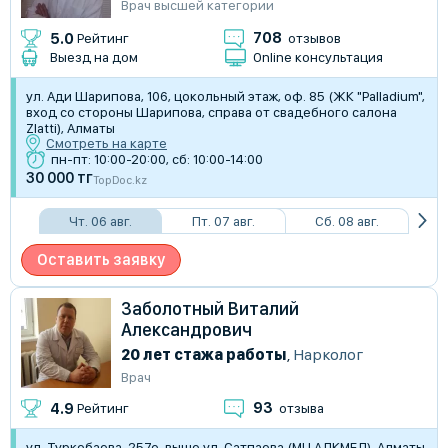
Врач высшей категории
708
5.0
Рейтинг
отзывов
Выезд на дом
Online консультация
ул. Ади Шарипова, 106, цокольный этаж, оф. 85 (ЖК "Palladium",
вход со стороны Шарипова, справа от свадебного салона
Zlatti), Алматы
Смотреть на карте
пн-пт: 10:00-20:00, сб: 10:00-14:00
30 000 тг
TopDoc.kz
Чт. 06 авг.
Пт. 07 авг.
Сб. 08 авг.
Оставить заявку
Заболотный Виталий
Александрович
20 лет стажа работы
,
Нарколог
Врач
93
4.9
Рейтинг
отзыва
ул. Туркебаева, 257е, выше ул. Сатпаева (МЦ АДКМЕД), Алматы