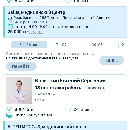
1
5.0
Рейтинг
отзыв
Salus, медицинский центр
ул. Розыбакиева, 283/1, уг. ул. Лисянского (1 эт.), Алматы
Смотреть на карте
пн-пт: 14:00-19:00, пн-вс: круглосуточно
25 000 тг
TopDoc.kz
Чт. 06 авг.
Пт. 07 авг.
Сб. 08 авг.
Организация не предоставила расписание на этот день
Ближайшая доступная дата - 11 августа
Ещё...
перейти
Валынкин Евгений Сергеевич
18 лет стажа работы
,
Нарколог
,
психиатр
Врач
24
4.9
Рейтинг
отзыва
Online консультация
ALTYN MEDICUS, медицинский центр