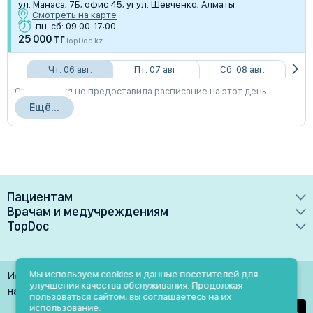
ул. Манаса, 7Б, офис 45, уг.ул. Шевченко, Алматы
Смотреть на карте
пн-сб: 09:00-17:00
25 000 тг
TopDoc.kz
Чт. 06 авг.
Пт. 07 авг.
Сб. 08 авг.
Организация не предоставила расписание на этот день
Ещё...
Пациентам
Врачам и медучреждениям
Врачи
TopDoc
Преимущества
Клиники
О сервисе
Тарифные планы
Лаборатории
Контакты
Мы используем cookies и данные посетителей для
Использование материалов разрешено только при
Медучреждениям
улучшения качества обслуживания. Продолжая
Услуги
Помощь
наличии активной ссылки на источник
пользоваться сайтом, вы соглашаетесь на их
Врачам
использование.
Блог