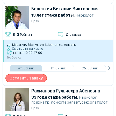
Белецкий Виталий Викторович
13 лет стажа работы
,
Нарколог
Врач
2
5.0
Рейтинг
отзыва
ул. Масанчи, 86a, уг. ул. Шевченко, Алматы
Смотреть на карте
пн-пт: 10:00-17:00
TopDoc.kz
Чт. 06 авг.
Пт. 07 авг.
Сб. 08 авг.
Оставить заявку
Рахманова Гульчехра Абеновна
33 года стажа работы
,
Нарколог
,
психиатр
,
психотерапевт
,
сексопатолог
Врач