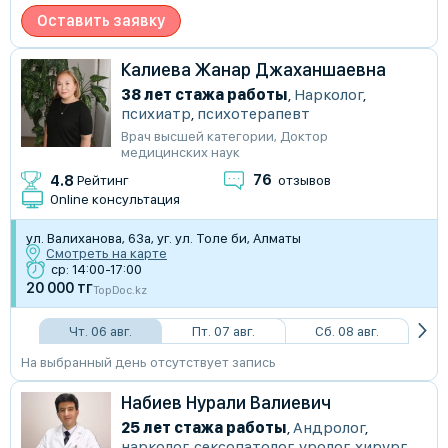
Оставить заявку
Калиева Жанар Джаханшаевна
38 лет стажа работы
,
Нарколог
,
психиатр
,
психотерапевт
Врач высшей категории
,
Доктор
медицинских наук
76
4.8
Рейтинг
отзывов
Online консультация
ул. Валиханова, 63а, уг. ул. Толе би, Алматы
Смотреть на карте
ср: 14:00-17:00
20 000 тг
TopDoc.kz
Чт. 06 авг.
Пт. 07 авг.
Сб. 08 авг.
На выбранный день отсутствует запись
Набиев Нурали Валиевич
25 лет стажа работы
,
Андролог
,
нарколог
,
сексопатолог
,
уролог
,
хирург