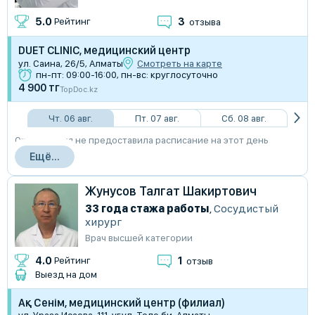
3
5.0
Рейтинг
отзыва
DUET CLINIC, медицинский центр
​ул. Саина, 26/5, Алматы
Смотреть на карте
пн-пт: 09:00-16:00, пн-вс: круглосуточно
4 900 тг
TopDoc.kz
Чт. 06 авг.
Пт. 07 авг.
Сб. 08 авг.
Организация не предоставила расписание на этот день
Ещё...
Жунусов Талгат Шакиртович
33 года стажа работы
,
Сосудистый
хирург
Врач высшей категории
1
4.0
Рейтинг
отзыв
Выезд на дом
Ақ Сенім, медицинский центр (филиал)
ул. Ураза Исаева, 111, уг.ул. Толе би, Алматы