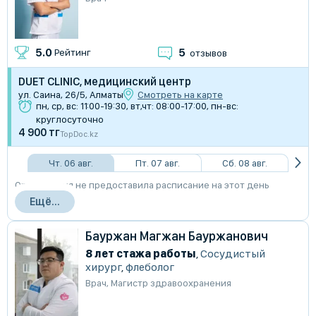
5
5.0
Рейтинг
отзывов
DUET CLINIC, медицинский центр
​ул. Саина, 26/5, Алматы
Смотреть на карте
пн, ср, вс: 11:00-19:30, вт,чт: 08:00-17:00, пн-вс:
круглосуточно
4 900 тг
TopDoc.kz
Чт. 06 авг.
Пт. 07 авг.
Сб. 08 авг.
Организация не предоставила расписание на этот день
Ещё...
Бауржан Магжан Бауржанович
8 лет стажа работы
,
Сосудистый
хирург
,
флеболог
Врач
,
Магистр здравоохранения