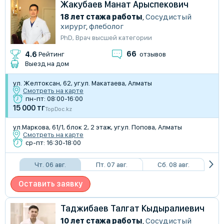
Жакубаев Манат Арыспекович
18 лет стажа работы
,
Сосудистый
хирург
,
флеболог
PhD
,
Врач высшей категории
66
4.6
Рейтинг
отзывов
Выезд на дом
ул. ​Желтоксан, 62, уг.ул. Макатаева, Алматы
Смотреть на карте
пн-пт: 08:00-16:00
15 000 тг
TopDoc.kz
ул.Маркова, 61/1​, блок 2, 2 этаж, уг.ул. Попова, Алматы
Смотреть на карте
ср-пт: 16:30-18:00
Чт. 06 авг.
Пт. 07 авг.
Сб. 08 авг.
Оставить заявку
Таджибаев Талгат Кыдыралиевич
10 лет стажа работы
,
Сосудистый