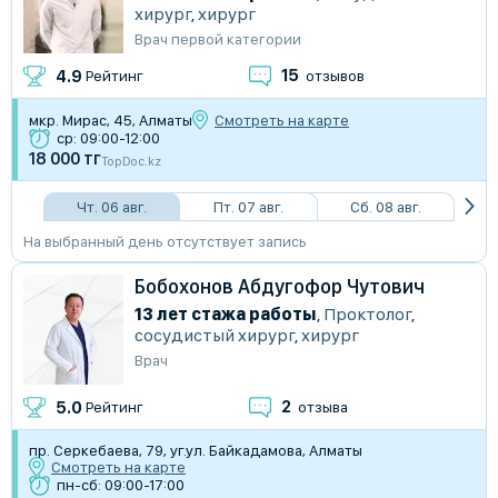
хирург
,
хирург
Врач первой категории
15
4.9
Рейтинг
отзывов
мкр. Мирас, 45, Алматы
Смотреть на карте
ср: 09:00-12:00
18 000 тг
TopDoc.kz
Чт. 06 авг.
Пт. 07 авг.
Сб. 08 авг.
На выбранный день отсутствует запись
Бобохонов Абдугофор Чутович
13 лет стажа работы
,
Проктолог
,
сосудистый хирург
,
хирург
Врач
2
5.0
Рейтинг
отзыва
пр. Серкебаева, 79, уг.ул. Байкадамова, Алматы
Смотреть на карте
пн-сб: 09:00-17:00