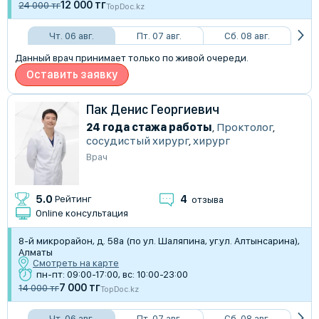
12 000 тг
24 000 тг
TopDoc.kz
Чт. 06 авг.
Пт. 07 авг.
Сб. 08 авг.
Данный врач принимает только по живой очереди.
Оставить заявку
Пак Денис Георгиевич
24 года стажа работы
,
Проктолог
,
сосудистый хирург
,
хирург
Врач
4
5.0
Рейтинг
отзыва
Online консультация
8-й микрорайон, д. 58а (по ул. Шаляпина, уг.ул. Алтынсарина),
Алматы
Смотреть на карте
пн-пт: 09:00-17:00, вс: 10:00-23:00
7 000 тг
14 000 тг
TopDoc.kz
Чт. 06 авг.
Пт. 07 авг.
Сб. 08 авг.