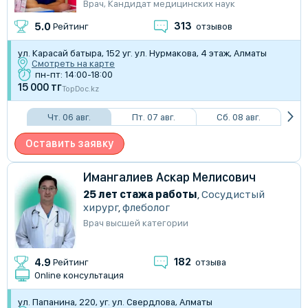
Врач
,
Кандидат медицинских наук
313
5.0
Рейтинг
отзывов
ул. Карасай батыра, 152 уг. ул. Нурмакова, 4 этаж, Алматы
Смотреть на карте
пн-пт: 14:00-18:00
15 000 тг
TopDoc.kz
Чт. 06 авг.
Пт. 07 авг.
Сб. 08 авг.
Оставить заявку
Имангалиев Аскар Мелисович
25 лет стажа работы
,
Сосудистый
хирург
,
флеболог
Врач высшей категории
182
4.9
Рейтинг
отзыва
Online консультация
ул. Папанина, 220, уг. ул. Свердлова, Алматы