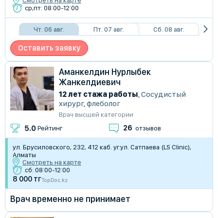
Смотреть на карте
ср,пт: 08:00-12:00
Чт. 06 авг.
Пт. 07 авг.
Сб. 08 авг.
Оставить заявку
Аманкелдин Нурлыбек
Жанкелдиевич
12 лет стажа работы
,
Сосудистый
хирург
,
флеболог
Врач высшей категории
26
5.0
Рейтинг
отзывов
ул. Брусиловского, 232, 412 каб. уг.ул. Сатпаева (LS Clinic),
Алматы
Смотреть на карте
сб: 08:00-12:00
8 000 тг
TopDoc.kz
Врач временно не принимает