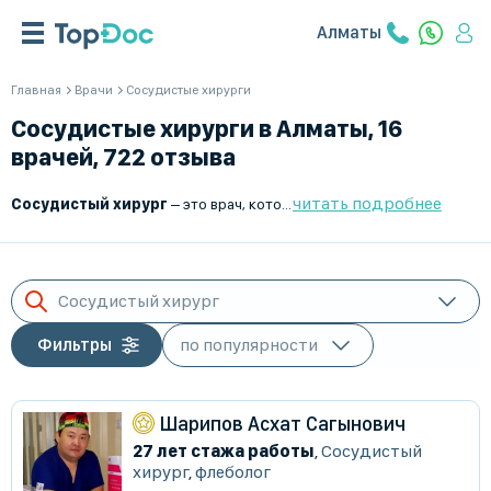
Алматы
Главная
Врачи
Cосудистые хирурги
Сосудистые хирурги в Алматы, 16
врачей, 722 отзыва
читать подробнее
Сосудистый хирург
– это врач, который занимается диагностикой и хирургическим лечением заболеваний артерий, вен и лимфатических сосудов.
Сосудистый хирург
Фильтры
Шарипов Асхат Сагынович
27 лет стажа работы
,
Сосудистый
хирург
,
флеболог