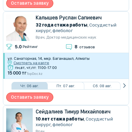
Оставить заявку
Калышев Руслан Сапиевич
32 года стажа работы
,
Сосудистый
хирург
,
флеболог
Врач
,
Доктор медицинских наук
8
5.0
Рейтинг
отзывов
ул. Санаторная, 14, мкр. Баганашыл, Алматы
Смотреть на карте
пн,вт, чт,пт: 11:00-17:00
15 000 тг
TopDoc.kz
Чт. 06 авг.
Пт. 07 авг.
Сб. 08 авг.
Оставить заявку
Сейдалиев Тимур Михайлович
10 лет стажа работы
,
Сосудистый
хирург
,
флеболог
Врач