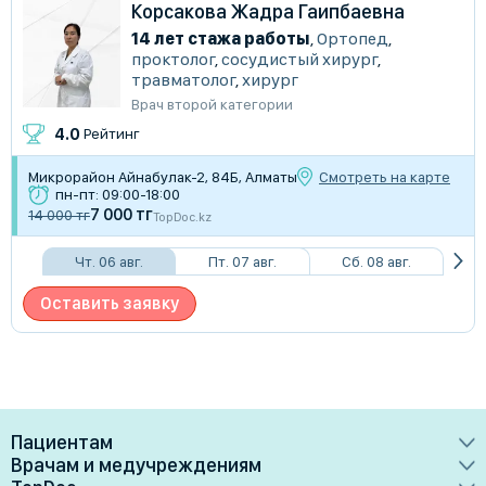
Корсакова Жадра Гаипбаевна
14 лет стажа работы
,
Ортопед
,
проктолог
,
сосудистый хирург
,
травматолог
,
хирург
Врач второй категории
4.0
Рейтинг
​Микрорайон Айнабулак-2, 84Б, Алматы
Смотреть на карте
пн-пт: 09:00-18:00
7 000 тг
14 000 тг
TopDoc.kz
Чт. 06 авг.
Пт. 07 авг.
Сб. 08 авг.
Оставить заявку
Пациентам
Врачам и медучреждениям
Врачи