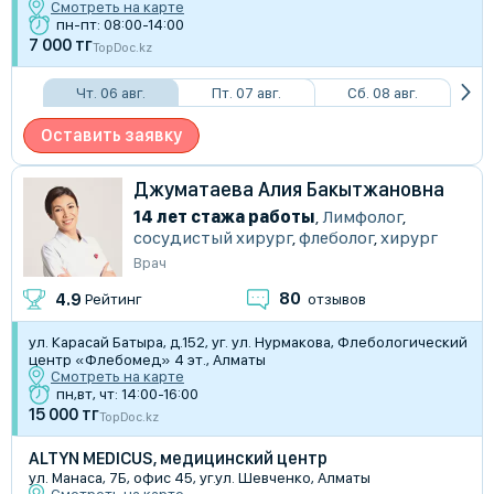
Смотреть на карте
пн-пт: 08:00-14:00
7 000 тг
TopDoc.kz
Чт. 06 авг.
Пт. 07 авг.
Сб. 08 авг.
Оставить заявку
Джуматаева Алия Бакытжановна
14 лет стажа работы
,
Лимфолог
,
сосудистый хирург
,
флеболог
,
хирург
Врач
80
4.9
Рейтинг
отзывов
ул. Карасай Батыра, д.152, уг. ул. Нурмакова, Флебологический
центр «Флебомед» 4 эт., Алматы
Смотреть на карте
пн,вт, чт: 14:00-16:00
15 000 тг
TopDoc.kz
ALTYN MEDICUS, медицинский центр
ул. Манаса, 7Б, офис 45, уг.ул. Шевченко, Алматы