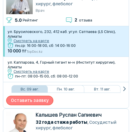
хирург
,
флеболог
Врач
2
5.0
Рейтинг
отзыва
ул. Брусиловского, 232, 412 каб. уг.ул. Сатпаева (LS Clinic),
Алматы
Смотреть на карте
пн,ср: 16:00-18:00, сб: 14:00-16:00
10 000 тг
TopDoc.kz
ул. Каппарова, 4, ​Горный гигант м-н (Институт хирургии),
Алматы
Смотреть на карте
пн-пт: 08:00-15:00, сб: 08:00-12:00
Вс. 09 авг.
Пн. 10 авг.
Вт. 11 авг.
Оставить заявку
Калышев Руслан Сапиевич
32 года стажа работы
,
Сосудистый
хирург
,
флеболог