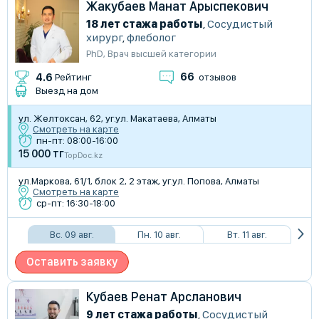
Жакубаев Манат Арыспекович
18 лет стажа работы
,
Сосудистый
хирург
,
флеболог
PhD
,
Врач высшей категории
66
4.6
Рейтинг
отзывов
Выезд на дом
ул. ​Желтоксан, 62, уг.ул. Макатаева, Алматы
Смотреть на карте
пн-пт: 08:00-16:00
15 000 тг
TopDoc.kz
ул.Маркова, 61/1​, блок 2, 2 этаж, уг.ул. Попова, Алматы
Смотреть на карте
ср-пт: 16:30-18:00
Вс. 09 авг.
Пн. 10 авг.
Вт. 11 авг.
Оставить заявку
Кубаев Ренат Арсланович
9 лет стажа работы
,
Сосудистый