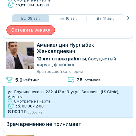
Смотреть на карте
ср,пт: 08:00-12:00
Вс. 09 авг.
Пн. 10 авг.
Вт. 11 авг.
Оставить заявку
Аманкелдин Нурлыбек
Жанкелдиевич
12 лет стажа работы
,
Сосудистый
хирург
,
флеболог
Врач высшей категории
26
5.0
Рейтинг
отзывов
ул. Брусиловского, 232, 412 каб. уг.ул. Сатпаева (LS Clinic),
Алматы
Смотреть на карте
сб: 08:00-12:00
8 000 тг
TopDoc.kz
Врач временно не принимает