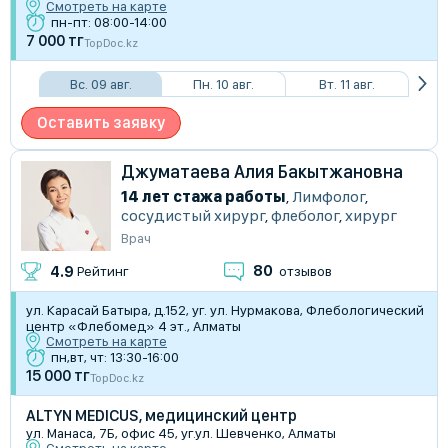
Смотреть на карте
пн-пт: 08:00-14:00
7 000 тг
TopDoc.kz
Вс. 09 авг.
Пн. 10 авг.
Вт. 11 авг.
Оставить заявку
Джуматаева Алия Бакытжановна
14 лет стажа работы
,
Лимфолог
,
сосудистый хирург
,
флеболог
,
хирург
Врач
80
4.9
Рейтинг
отзывов
ул. Карасай Батыра, д.152, уг. ул. Нурмакова, Флебологический
центр «Флебомед» 4 эт., Алматы
Смотреть на карте
пн,вт, чт: 13:30-16:00
15 000 тг
TopDoc.kz
ALTYN MEDICUS, медицинский центр
ул. Манаса, 7Б, офис 45, уг.ул. Шевченко, Алматы