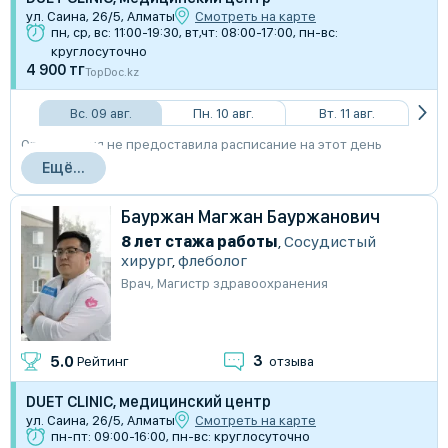
​ул. Саина, 26/5, Алматы
Смотреть на карте
пн, ср, вс: 11:00-19:30, вт,чт: 08:00-17:00, пн-вс:
круглосуточно
4 900 тг
TopDoc.kz
Вс. 09 авг.
Пн. 10 авг.
Вт. 11 авг.
Организация не предоставила расписание на этот день
Ещё...
Бауржан Магжан Бауржанович
8 лет стажа работы
,
Сосудистый
хирург
,
флеболог
Врач
,
Магистр здравоохранения
3
5.0
Рейтинг
отзыва
DUET CLINIC, медицинский центр
​ул. Саина, 26/5, Алматы
Смотреть на карте
пн-пт: 09:00-16:00, пн-вс: круглосуточно