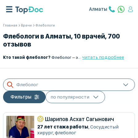
Алматы
Главная
Врачи
Флебологи
Флебологи в Алматы, 10 врачей, 700
отзывов
читать подробнее
Кто такой флеболог?
Флеболог – это врач, который занимается диагностикой, лечением и профилактикой заболеваний вен. Он помогает пациентам с варикозной болезнью, тромбофлебитом, хронической венозной недостаточностью и другими сосудистыми патологиями.
Флеболог
Фильтры
Шарипов Асхат Сагынович
27 лет стажа работы
,
Сосудистый
хирург
,
флеболог