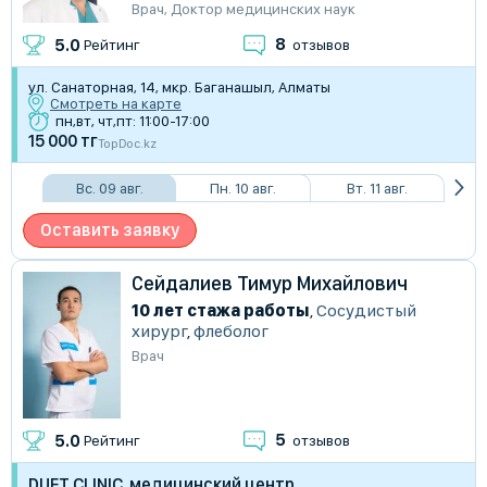
Врач
,
Доктор медицинских наук
8
5.0
Рейтинг
отзывов
ул. Санаторная, 14, мкр. Баганашыл, Алматы
Смотреть на карте
пн,вт, чт,пт: 11:00-17:00
15 000 тг
TopDoc.kz
Вс. 09 авг.
Пн. 10 авг.
Вт. 11 авг.
Оставить заявку
Сейдалиев Тимур Михайлович
10 лет стажа работы
,
Сосудистый
хирург
,
флеболог
Врач
5
5.0
Рейтинг
отзывов
DUET CLINIC, медицинский центр