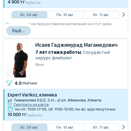
4 900 тг
TopDoc.kz
Вс. 09 авг.
Пн. 10 авг.
Вт. 11 авг.
Организация не предоставила расписание на этот день
Ещё...
Исаев Гаджимурад Магамедович
7 лет стажа работы
,
Сосудистый
хирург
,
флеболог
Врач
4.0
Рейтинг
Expert Varikoz, клиника
ул. Тимирязева 52/2, 3 эт., уг.ул. Айманова, Алматы
Смотреть на карте
пн-пт: 11:00-17:00, сб: 11:00-13:00, пн-вс: круглосуточно
10 000 тг
TopDoc.kz
Вс. 09 авг.
Пн. 10 авг.
Вт. 11 авг.