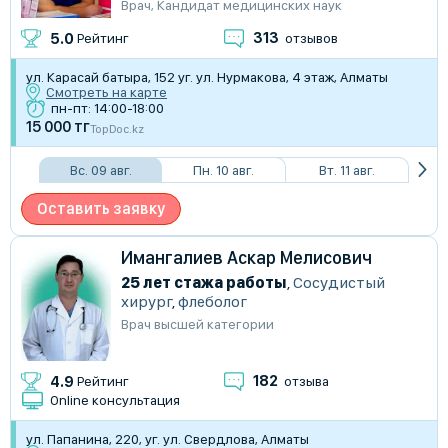
Врач
,
Кандидат медицинских наук
313
5.0
Рейтинг
отзывов
ул. Карасай батыра, 152 уг. ул. Нурмакова, 4 этаж, Алматы
Смотреть на карте
пн-пт: 14:00-18:00
15 000 тг
TopDoc.kz
Вс. 09 авг.
Пн. 10 авг.
Вт. 11 авг.
Оставить заявку
Имангалиев Аскар Мелисович
25 лет стажа работы
,
Сосудистый
хирург
,
флеболог
Врач высшей категории
182
4.9
Рейтинг
отзыва
Online консультация
ул. Папанина, 220, уг. ул. Свердлова, Алматы