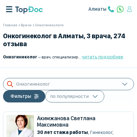
Алматы
Главная
Врачи
Онкогинекологи
Онкогинеколог в Алматы, 3 врача, 274
отзыва
читать подробнее
Онкогинеколог
– врач, специализирующийся на диагностике, лечении и профилактике злокачественных и доброкачественных опухолей женской репродуктивной системы. В его компетенцию входят такие патологии, как новообразования шейки матки, яичников, эндометрия, влагалища, вульвы, а также предраковые состояния, требующие наблюдения и терапии.
Онкогинеколог
Фильтры
Акимжанова Светлана
Максимовна
30 лет стажа работы
,
Гинеколог
,