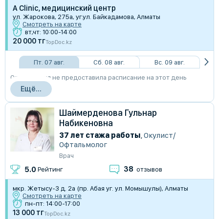
A Clinic, медицинский центр
ул. Жарокова, 275а, уг.ул. Байкадамова, Алматы
Смотреть на карте
вт,чт: 10:00-14:00
20 000 тг
TopDoc.kz
Пт. 07 авг.
Сб. 08 авг.
Вс. 09 авг.
Организация не предоставила расписание на этот день
Ещё...
Шаймерденова Гульнар
Набикеновна
37 лет стажа работы
,
Окулист/
Офтальмолог
Врач
38
5.0
Рейтинг
отзывов
мкр. Жетысу-3 д. 2а (пр. Абая уг. ул. Момышулы), Алматы
Смотреть на карте
пн-пт: 14:00-17:00
13 000 тг
TopDoc.kz