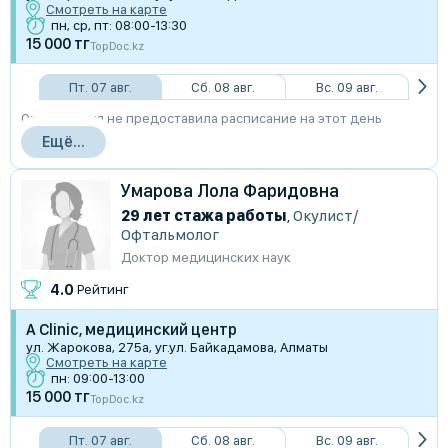
Смотреть на карте
пн, ср, пт: 08:00-13:30
15 000 тг
TopDoc.kz
Пт. 07 авг.
Сб. 08 авг.
Вс. 09 авг.
Организация не предоставила расписание на этот день
Ещё...
Умарова Лола Фаридовна
29 лет стажа работы
,
Окулист/
Офтальмолог
Доктор медицинских наук
4.0
Рейтинг
A Clinic, медицинский центр
ул. Жарокова, 275а, уг.ул. Байкадамова, Алматы
Смотреть на карте
пн: 09:00-13:00
15 000 тг
TopDoc.kz
Пт. 07 авг.
Сб. 08 авг.
Вс. 09 авг.