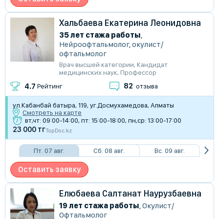
Хальбаева Екатерина Леонидовна
35 лет стажа работы
,
Нейроофтальмолог
,
окулист/
офтальмолог
Врач высшей категории
,
Кандидат
медицинских наук
,
Профессор
82
4.7
Рейтинг
отзыва
​ул.Кабанбай батыра, 119, уг.Досмухамедова, Алматы
Смотреть на карте
вт,чт: 09:00-14:00, пт: 15:00-18:00, пн,ср: 13:00-17:00
23 000 тг
TopDoc.kz
Пт. 07 авг.
Сб. 08 авг.
Вс. 09 авг.
Оставить заявку
Елюбаева Салтанат Наурузбаевна
19 лет стажа работы
,
Окулист/
Офтальмолог