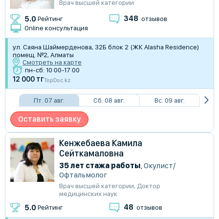
Врач высшей категории
348
5.0
Рейтинг
отзывов
Online консультация
ул. Саяна Шаймерденова, 32Б блок 2 (ЖК Alasha Residence)
помещ. №2, Алматы
Смотреть на карте
пн-сб: 10:00-17:00
12 000 тг
TopDoc.kz
Пт. 07 авг.
Сб. 08 авг.
Вс. 09 авг.
Оставить заявку
Кенжебаева Камила
Сейткамаловна
35 лет стажа работы
,
Окулист/
Офтальмолог
Врач высшей категории
,
Доктор
медицинских наук
48
5.0
Рейтинг
отзывов