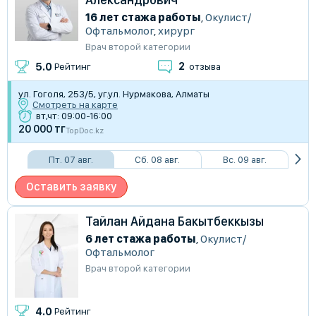
16 лет стажа работы
,
Окулист/
Офтальмолог
,
хирург
Врач второй категории
2
5.0
Рейтинг
отзыва
ул. Гоголя, 253/5, уг.ул. Нурмакова, Алматы
Смотреть на карте
вт,чт: 09:00-16:00
20 000 тг
TopDoc.kz
Пт. 07 авг.
Сб. 08 авг.
Вс. 09 авг.
Оставить заявку
Тайлан Айдана Бакытбеккызы
6 лет стажа работы
,
Окулист/
Офтальмолог
Врач второй категории
4.0
Рейтинг