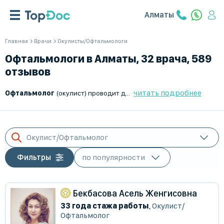
Алматы
Главная
Врачи
Окулисты/Офтальмологи
Офтальмологи в Алматы, 32 врача, 589
отзывов
читать подробнее
Офтальмолог
(окулист) проводит диагностику, лечение, а также занимается профилактикой заболеваний глаз и зрительной системы. Он осуществляет обследования, подбирает очки, контактные линзы, определяет схемы лечения медикаментозной терапией, выполняет хирургические вмешательства при тяжелых патологиях.
Окулист/Офтальмолог
Фильтры
Бекбасова Асель Женгисовна
33 года стажа работы
,
Окулист/
Офтальмолог