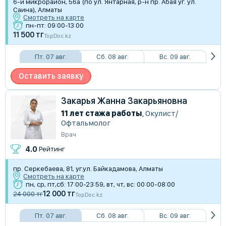
​6-й микрорайон, 56а (по ул. Янтарная, р-н пр. Абая уг. ул.
Саина), Алматы
Смотреть на карте
пн-пт: 09:00-13:00
11 500 тг
TopDoc.kz
Пт. 07 авг.
Сб. 08 авг.
Вс. 09 авг.
Оставить заявку
Закарья Жанна Закарьяновна
11 лет стажа работы
,
Окулист/
Офтальмолог
Врач
4.0
Рейтинг
пр. Серкебаева, 81, уг.ул. Байкадамова, Алматы
Смотреть на карте
пн, ср, пт,сб: 17:00-23:59, вт, чт, вс: 00:00-08:00
12 000 тг
24 000 тг
TopDoc.kz
Пт. 07 авг.
Сб. 08 авг.
Вс. 09 авг.