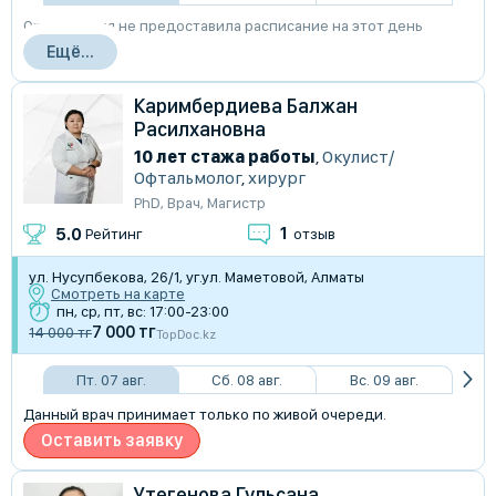
Организация не предоставила расписание на этот день
Ещё...
Каримбердиева Балжан
Расилхановна
10 лет стажа работы
,
Окулист/
Офтальмолог
,
хирург
PhD
,
Врач
,
Магистр
1
5.0
Рейтинг
отзыв
ул. Нусупбекова, 26/1, уг.ул. Маметовой, Алматы
Смотреть на карте
пн, ср, пт, вс: 17:00-23:00
7 000 тг
14 000 тг
TopDoc.kz
Пт. 07 авг.
Сб. 08 авг.
Вс. 09 авг.
Данный врач принимает только по живой очереди.
Оставить заявку
Утегенова Гульсана