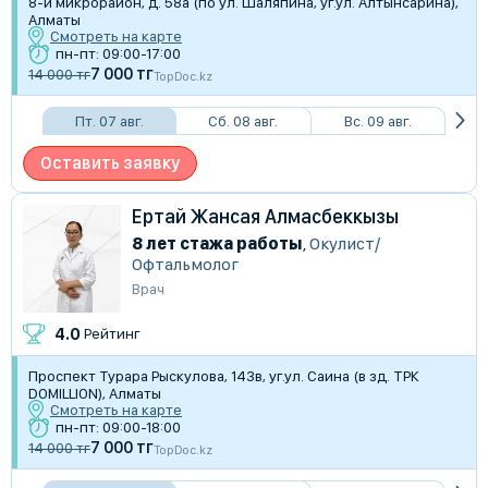
8-й микрорайон, д. 58а (по ул. Шаляпина, уг.ул. Алтынсарина),
Алматы
Смотреть на карте
пн-пт: 09:00-17:00
7 000 тг
14 000 тг
TopDoc.kz
Пт. 07 авг.
Сб. 08 авг.
Вс. 09 авг.
Оставить заявку
Ертай Жансая Алмасбеккызы
8 лет стажа работы
,
Окулист/
Офтальмолог
Врач
4.0
Рейтинг
Проспект Турара Рыскулова, 143в, уг.ул. Саина (в зд. ТРК
DOMILLION), Алматы
Смотреть на карте
пн-пт: 09:00-18:00
7 000 тг
14 000 тг
TopDoc.kz