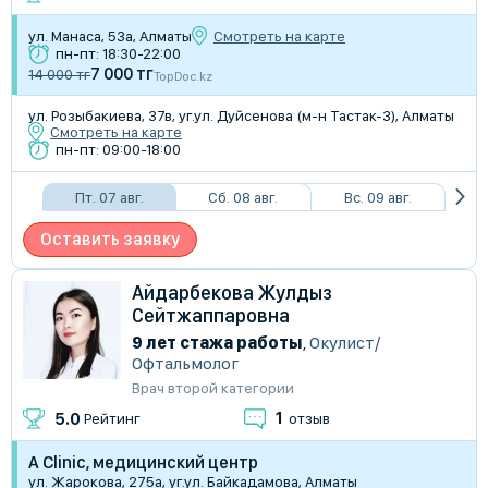
ул. Манаса, 53а, Алматы
Смотреть на карте
пн-пт: 18:30-22:00
7 000 тг
14 000 тг
TopDoc.kz
​ул. Розыбакиева, 37в, уг.ул. Дуйсенова (м-н Тастак-3), Алматы
Смотреть на карте
пн-пт: 09:00-18:00
Пт. 07 авг.
Сб. 08 авг.
Вс. 09 авг.
Оставить заявку
Айдарбекова Жулдыз
Сейтжаппаровна
9 лет стажа работы
,
Окулист/
Офтальмолог
Врач второй категории
1
5.0
Рейтинг
отзыв
A Clinic, медицинский центр
ул. Жарокова, 275а, уг.ул. Байкадамова, Алматы