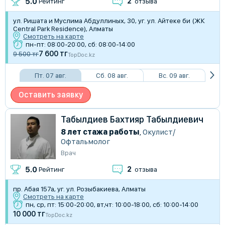
2
5.0
Рейтинг
отзыва
​ул. Ришата и Муслима Абдуллиных, 30, уг. ул. Айтеке би (​ЖК
Central Park Residence), Алматы
Смотреть на карте
пн-пт: 08:00-20:00, сб: 08:00-14:00
7 600 тг
9 500 тг
TopDoc.kz
Пт. 07 авг.
Сб. 08 авг.
Вс. 09 авг.
Оставить заявку
Табылдиев Бахтияр Табылдиевич
8 лет стажа работы
,
Окулист/
Офтальмолог
Врач
2
5.0
Рейтинг
отзыва
пр. Абая 157а, уг. ул. Розыбакиева, Алматы
Смотреть на карте
пн, ср, пт: 15:00-20:00, вт,чт: 10:00-18:00, сб: 10:00-14:00
10 000 тг
TopDoc.kz