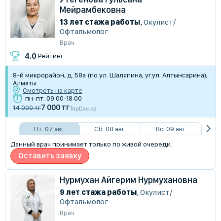
Мейрамбековна
13 лет стажа работы
,
Окулист/
Офтальмолог
Врач
4.0
Рейтинг
8-й микрорайон, д. 58а (по ул. Шаляпина, уг.ул. Алтынсарина),
Алматы
Смотреть на карте
пн-пт: 09:00-18:00
7 000 тг
14 000 тг
TopDoc.kz
Пт. 07 авг.
Сб. 08 авг.
Вс. 09 авг.
Данный врач принимает только по живой очереди.
Оставить заявку
Нурмухан Айгерим Нурмухановна
9 лет стажа работы
,
Окулист/
Офтальмолог
Врач