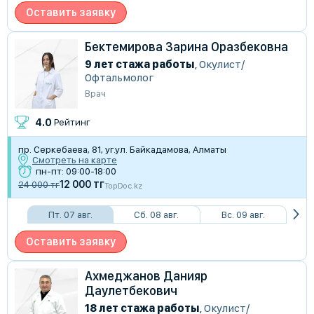
Оставить заявку
Бектемирова Зарина Оразбековна
9 лет стажа работы
,
Окулист/
Офтальмолог
Врач
4.0
Рейтинг
пр. Серкебаева, 81, уг.ул. Байкадамова, Алматы
Смотреть на карте
пн-пт: 09:00-18:00
12 000 тг
24 000 тг
TopDoc.kz
Пт. 07 авг.
Сб. 08 авг.
Вс. 09 авг.
Оставить заявку
Ахмеджанов Данияр
Даулетбекович
18 лет стажа работы
,
Окулист/