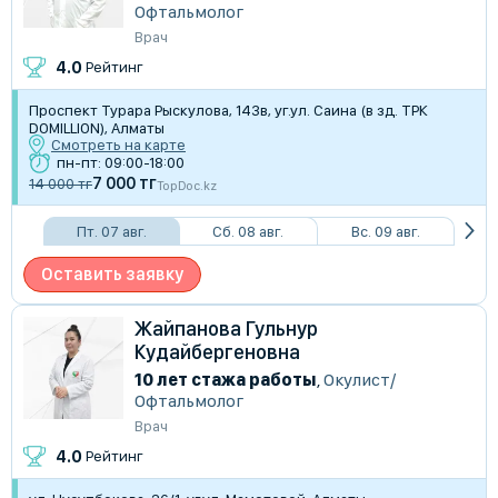
Офтальмолог
Врач
4.0
Рейтинг
Проспект Турара Рыскулова, 143в, уг.ул. Саина (в зд. ТРК
DOMILLION), Алматы
Смотреть на карте
пн-пт: 09:00-18:00
7 000 тг
14 000 тг
TopDoc.kz
Пт. 07 авг.
Сб. 08 авг.
Вс. 09 авг.
Оставить заявку
Жайпанова Гульнур
Кудайбергеновна
10 лет стажа работы
,
Окулист/
Офтальмолог
Врач
4.0
Рейтинг