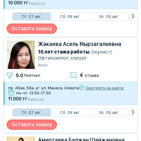
10 000 тг
TopDoc.kz
Пт. 07 авг.
Сб. 08 авг.
Вс. 09 авг.
Оставить заявку
Жакаева Асель Мырзагалиевна
10 лет стажа работы
,
Окулист/
Офтальмолог
,
хирург
Врач
4
5.0
Рейтинг
отзыва
пр. Абая, 58а, уг. ул. Манаса, Алматы
Смотреть на карте
пн-чт: 13:00-17:00
11 000 тг
TopDoc.kz
Пт. 07 авг.
Сб. 08 авг.
Вс. 09 авг.
Оставить заявку
Амиртаева Балжан Шайжановна