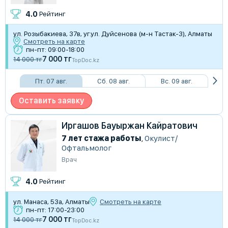
4.0
Рейтинг
​ул. Розыбакиева, 37в, уг.ул. Дуйсенова (м-н Тастак-3), Алматы
Смотреть на карте
пн-пт: 09:00-18:00
7 000 тг
14 000 тг
TopDoc.kz
Пт. 07 авг.
Сб. 08 авг.
Вс. 09 авг.
Оставить заявку
Иргашов Бауыржан Кайратович
7 лет стажа работы
,
Окулист/
Офтальмолог
Врач
4.0
Рейтинг
ул. Манаса, 53а, Алматы
Смотреть на карте
пн-пт: 17:00-23:00
7 000 тг
14 000 тг
TopDoc.kz