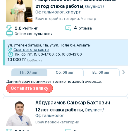
21 год стажа работы
,
Окулист/
Офтальмолог
,
хирург
Врач второй категории
,
Магистр
4
5.0
Рейтинг
отзыва
Online консультация
ул. Утеген батыра, 11а, уг.ул. Толе би, Алматы
Смотреть на карте
пн, ср, пт: 15:00-17:00, сб: 10:00-13:00
10 000 тг
TopDoc.kz
Пт. 07 авг.
Сб. 08 авг.
Вс. 09 авг.
Данный врач принимает только по живой очереди.
Оставить заявку
Абдураимов Санжар Бахтович
12 лет стажа работы
,
Окулист/
Офтальмолог
Врач первой категории