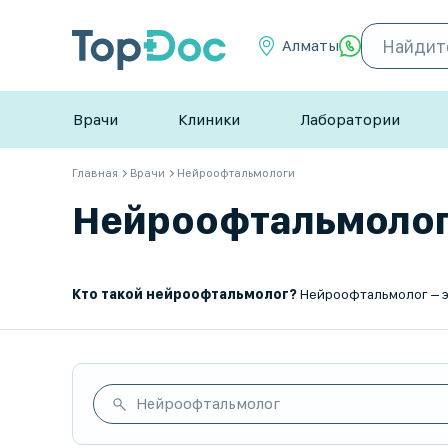
Алматы
Врачи
Клиники
Лаборатории
Главная
Врачи
Нейроофтальмологи
Нейроофтальмологи 
Кто такой нейроофтальмолог?
Нейроофтальмолог – это врач, который специализируется на диагностике и лечении заболеваний, 
Нейроофтальмолог