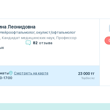
ина Леонидовна
Нейроофтальмолог
,
окулист/офтальмолог
и
,
Кандидат медицинских наук
,
Профессор
82
отзыва
ых
Смотреть на карте
лматы
23 000 тг
00-17:00
TopDoc.kz