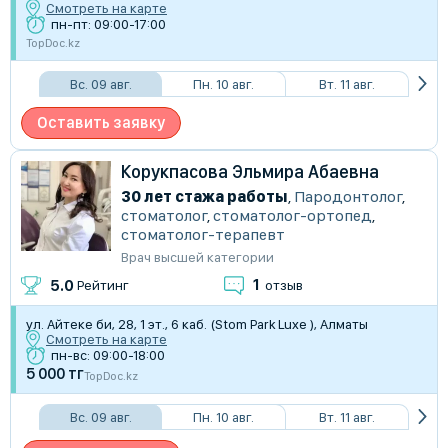
Смотреть на карте
пн-пт: 09:00-17:00
TopDoc.kz
Вс. 09 авг.
Пн. 10 авг.
Вт. 11 авг.
Оставить заявку
Корукпасова Эльмира Абаевна
30 лет стажа работы
,
Пародонтолог
,
стоматолог
,
стоматолог-ортопед
,
стоматолог-терапевт
Врач высшей категории
1
5.0
Рейтинг
отзыв
ул. Айтеке би, 28​, 1 эт., 6 каб. (Stom Park Luxe ), Алматы
Смотреть на карте
пн-вс: 09:00-18:00
5 000 тг
TopDoc.kz
Вс. 09 авг.
Пн. 10 авг.
Вт. 11 авг.