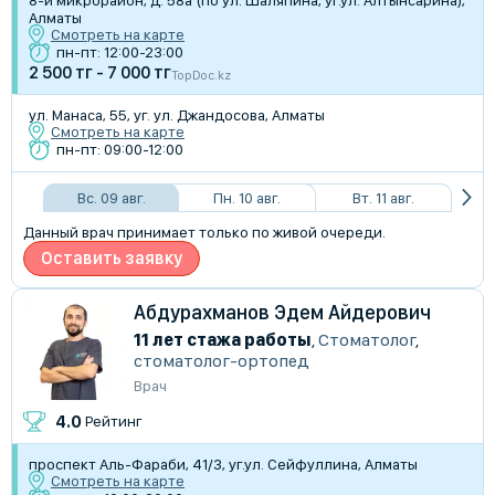
8-й микрорайон, д. 58а (по ул. Шаляпина, уг.ул. Алтынсарина),
Алматы
Смотреть на карте
пн-пт: 12:00-23:00
2 500 тг - 7 000 тг
TopDoc.kz
ул. Манаса, 55, уг. ул. Джандосова, Алматы
Смотреть на карте
пн-пт: 09:00-12:00
Вс. 09 авг.
Пн. 10 авг.
Вт. 11 авг.
Данный врач принимает только по живой очереди.
Оставить заявку
Абдурахманов Эдем Айдерович
11 лет стажа работы
,
Стоматолог
,
стоматолог-ортопед
Врач
4.0
Рейтинг
​проспект Аль-Фараби, 41/3, уг.ул. Сейфуллина, Алматы
Смотреть на карте