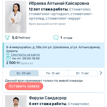
Ибраева Алтынай Кайсаровна
12 лет стажа работы
,
Стоматолог
,
стоматолог-ортодонт
,
стоматолог-
ортопед
,
стоматолог-хирург
Врач высшей категории
1
5.0
Рейтинг
отзыв
8-й микрорайон, д. 58а (по ул. Шаляпина, уг.ул. Алтынсарина),
Алматы
Смотреть на карте
пн-пт: 09:00-19:00
2 500 тг
TopDoc.kz
Вс. 09 авг.
Пн. 10 авг.
Вт. 11 авг.
Данный врач принимает только по живой очереди.
Оставить заявку
Фирузи Саидасрор
6 лет стажа работы
,
Стоматолог
,