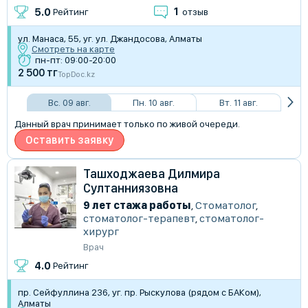
1
5.0
Рейтинг
отзыв
ул. Манаса, 55, уг. ул. Джандосова, Алматы
Смотреть на карте
пн-пт: 09:00-20:00
2 500 тг
TopDoc.kz
Вс. 09 авг.
Пн. 10 авг.
Вт. 11 авг.
Данный врач принимает только по живой очереди.
Оставить заявку
Ташходжаева Дилмира
Султанниязовна
9 лет стажа работы
,
Стоматолог
,
стоматолог-терапевт
,
стоматолог-
хирург
Врач
4.0
Рейтинг
пр. Сейфуллина 236, уг. пр. Рыскулова (рядом с БАКом),
Алматы