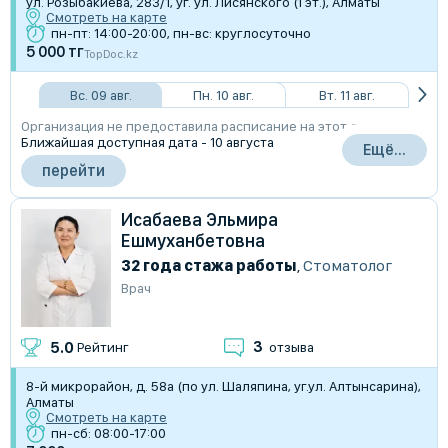
ул. Розыбакиева, 283/1, уг. ул. Лисянского (1 эт.), Алматы
Смотреть на карте
пн-пт: 14:00-20:00, пн-вс: круглосуточно
5 000 тг
TopDoc.kz
Вс. 09 авг.
Пн. 10 авг.
Вт. 11 авг.
Организация не предоставила расписание на этот день
Ближайшая доступная дата - 10 августа
Ещё...
перейти
Исабаева Эльмира
Ешмуханбетовна
32 года стажа работы
,
Стоматолог
Врач
3
5.0
Рейтинг
отзыва
8-й микрорайон, д. 58а (по ул. Шаляпина, уг.ул. Алтынсарина),
Алматы
Смотреть на карте
пн-сб: 08:00-17:00