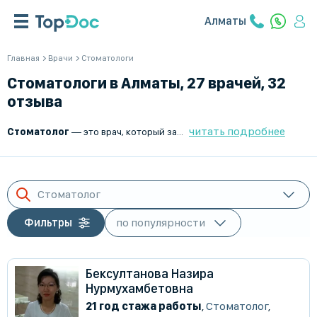
Алматы
Главная
Врачи
Стоматологи
Стоматологи в Алматы, 27 врачей, 32
отзыва
читать подробнее
Стоматолог
— это врач, который занимается диагностикой, лечением и профилактикой заболеваний зубов, десен, ротовой полости и челюстно-лицевой области. Он помогает сохранять здоровье зубов, предупреждать кариес и устранять проблемы, влияющие на эстетику улыбки и общее самочувствие пациента.
Стоматолог
Фильтры
Бексултанова Назира
Нурмухамбетовна
21 год стажа работы
,
Стоматолог
,