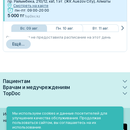
пр. Райымбека, 210/12, кв1, 1 эт. (ЖК Auezov City), Алматы
Смотреть на карте
пн-пт: 09:00-20:00
5 000 тг
TopDoc.kz
Вс. 09 авг.
Пн. 10 авг.
Вт. 11 авг.
Организация не предоставила расписание на этот день
Ещё...
Пациентам
Врачам и медучреждениям
Врачи
TopDoc
Преимущества
Клиники
О сервисе
Тарифные планы
Лаборатории
Контакты
Мы используем cookies и данные посетителей для
Использование материалов разрешено только при
Медучреждениям
улучшения качества обслуживания. Продолжая
Услуги
Помощь
наличии активной ссылки на источник
пользоваться сайтом, вы соглашаетесь на их
Врачам
использование.
Блог