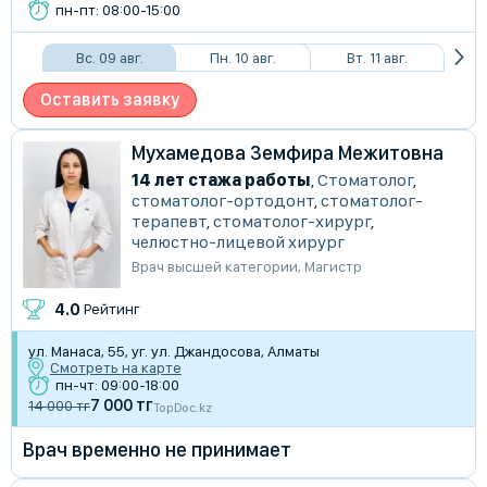
пн-пт: 08:00-15:00
Вс. 09 авг.
Пн. 10 авг.
Вт. 11 авг.
Оставить заявку
Мухамедова Земфира Межитовна
14 лет стажа работы
,
Стоматолог
,
стоматолог-ортодонт
,
стоматолог-
терапевт
,
стоматолог-хирург
,
челюстно-лицевой хирург
Врач высшей категории
,
Магистр
4.0
Рейтинг
ул. Манаса, 55, уг. ул. Джандосова, Алматы
Смотреть на карте
пн-чт: 09:00-18:00
7 000 тг
14 000 тг
TopDoc.kz
Врач временно не принимает