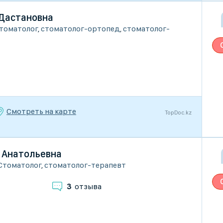
 Дастановна
томатолог
,
стоматолог-ортопед
,
стоматолог-
Смотреть на карте
TopDoc.kz
а Анатольевна
Стоматолог
,
стоматолог-терапевт
3
отзыва