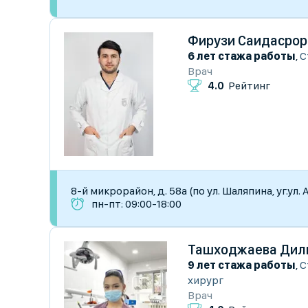
Фирузи Саидасрор
6 лет стажа работы
,
С
Врач
4.0
Рейтинг
8-й микрорайон, д. 58а (по ул. Шаляпина, уг.ул
пн-пт: 09:00-18:00
Ташходжаева Дил
9 лет стажа работы
,
С
хирург
Врач