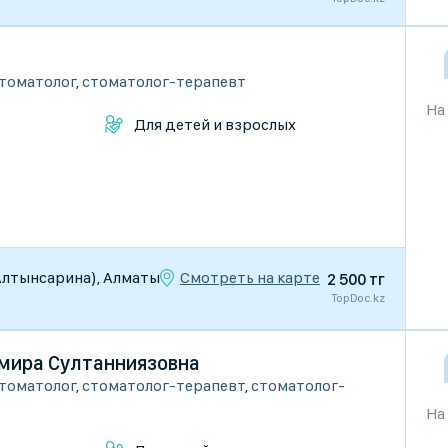
томатолог
,
стоматолог-терапевт
На
Для детей и взрослых
Смотреть на карте
. Алтынсарина), Алматы
2 500 тг
TopDoc.kz
мира Султанниязовна
томатолог
,
стоматолог-терапевт
,
стоматолог-
На