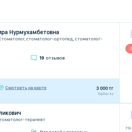
ира Нурмухамбетовна
Стоматолог
,
стоматолог-ортопед
,
стоматолог-
и
19
отзывов
Смотреть на карте
3 000 тг
TopDoc.kz
ликович
томатолог-терапевт
На