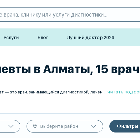
Услуги
Блог
Лучший доктор 2026
вты в Алматы, 15 врач
читать подро
заболеваний зубов и десен. Он специализируется на терапевтическом лечении кариеса, воспалительных процессов в ротовой полости и других патологий, требующих консервативного подхода без хирургического вмешательства.
Выберите район
Фильтры