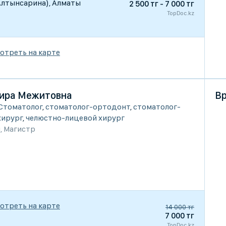
. Алтынсарина), Алматы
2 500 тг - 7 000 тг
TopDoc.kz
отреть на карте
ира Межитовна
Вр
Стоматолог
,
стоматолог-ортодонт
,
стоматолог-
хирург
,
челюстно-лицевой хирург
и
,
Магистр
отреть на карте
14 000 тг
7 000 тг
TopDoc.kz