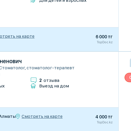
Для детей и взрослых
отреть на карте
6 000 тг
TopDoc.kz
ненович
Стоматолог
,
стоматолог-терапевт
и
2
отзыва
ых
Выезд на дом
Смотреть на карте
, Алматы
4 000 тг
TopDoc.kz