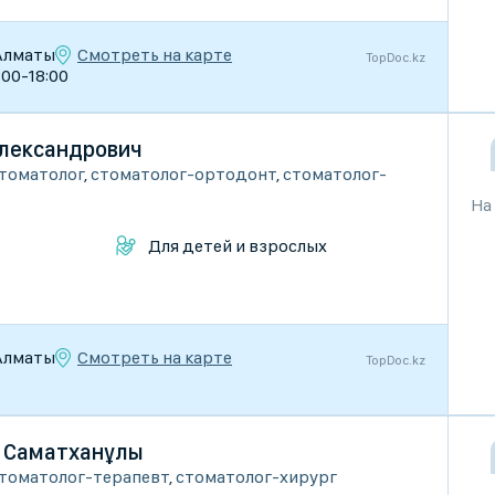
Смотреть на карте
 Алматы
TopDoc.kz
9:00-18:00
лександрович
томатолог
,
стоматолог-ортодонт
,
стоматолог-
На
Для детей и взрослых
Смотреть на карте
 Алматы
TopDoc.kz
 Саматханұлы
томатолог-терапевт
,
стоматолог-хирург