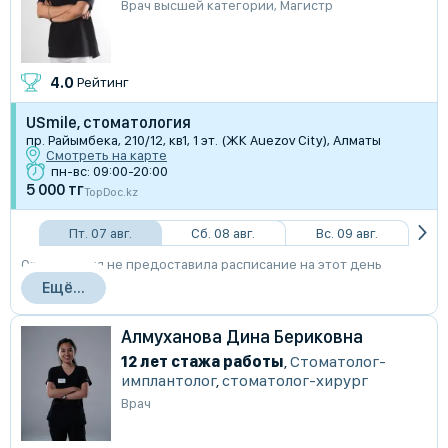
Врач высшей категории
,
Магистр
4.0
Рейтинг
USmile, стоматология
пр. Райымбека, 210/12, кв1, 1 эт. (ЖК Auezov City), Алматы
Смотреть на карте
пн-вс: 09:00-20:00
5 000 тг
TopDoc.kz
Пт. 07 авг.
Сб. 08 авг.
Вс. 09 авг.
Организация не предоставила расписание на этот день
Ещё...
Алмуханова Дина Бериковна
12 лет стажа работы
,
Стоматолог-
имплантолог
,
стоматолог-хирург
Врач