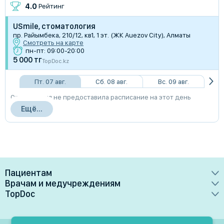
4.0
Рейтинг
USmile, стоматология
пр. Райымбека, 210/12, кв1, 1 эт. (ЖК Auezov City), Алматы
Смотреть на карте
пн-пт: 09:00-20:00
5 000 тг
TopDoc.kz
Пт. 07 авг.
Сб. 08 авг.
Вс. 09 авг.
Организация не предоставила расписание на этот день
Ещё...
Пациентам
Врачам и медучреждениям
Врачи
TopDoc
Преимущества
Клиники
О сервисе
Тарифные планы
Лаборатории
Контакты