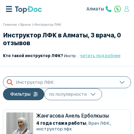
Алматы
Главная
Врачи
Инструктор ЛФК
Инструктор ЛФК в Алматы, 3 врача, 0
отзывов
читать подробнее
Кто такой инструктор ЛФК?
Инструктор лечебной физкультуры (ЛФК) – это специалист, который разрабатывает и проводит комплексы физических упражнений для восстановления функций организма после травм, операций и при хронических заболеваниях. Он помогает пациентам улучшить подвижность, повысить выносливость и уменьшить болевые ощущения.
Инструктор ЛФК
Фильтры
Жангасова Анель Ерболкызы
4 года стажа работы
,
Врач ЛФК
,
инструктор лфк