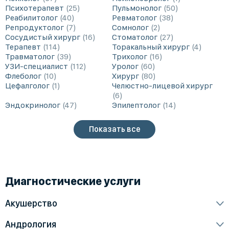
Психотерапевт
25
Пульмонолог
50
Реабилитолог
40
Ревматолог
38
Репродуктолог
7
Сомнолог
2
Сосудистый хирург
16
Стоматолог
27
Терапевт
114
Торакальный хирург
4
Травматолог
39
Трихолог
16
УЗИ-специалист
112
Уролог
60
Флеболог
10
Хирург
80
Цефалголог
1
Челюстно-лицевой хирург
6
Эндокринолог
47
Эпилептолог
14
Показать все
Диагностические услуги
Акушерство
Кардиотокография при беременности (КТГ плода)
Андрология
Консультация акушера-гинеколога