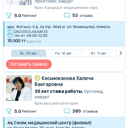
проктолог
,
хирург
Врач
,
Кандидат медицинских наук
53
5.0
Рейтинг
отзыва
мкр. Жетысу-3 д. 2а (пр. Абая уг. ул. Момышулы), Алматы
Смотреть на карте
пн-пт: 09:00-12:00
15 000 тг
TopDoc.kz
Вс. 09 авг.
Пн. 10 авг.
Вт. 11 авг.
Оставить заявку
Касымжанова Халича
Вангаровна
35 лет стажа работы
,
Ортопед
,
хирург
Врач высшей категории
380
5.0
Рейтинг
отзывов
Ақ Сенім, медицинский центр (филиал)
ул. Ураза Исаева, 111, уг.ул. Толе би, Алматы