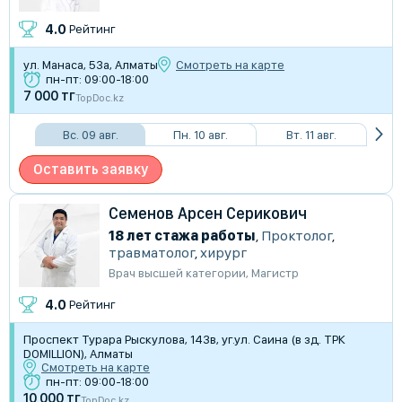
4.0
Рейтинг
ул. Манаса, 53а, Алматы
Смотреть на карте
пн-пт: 09:00-18:00
7 000 тг
TopDoc.kz
Вс. 09 авг.
Пн. 10 авг.
Вт. 11 авг.
Оставить заявку
Семенов Арсен Серикович
18 лет стажа работы
,
Проктолог
,
травматолог
,
хирург
Врач высшей категории
,
Магистр
4.0
Рейтинг
Проспект Турара Рыскулова, 143в, уг.ул. Саина (в зд. ТРК
DOMILLION), Алматы
Смотреть на карте
пн-пт: 09:00-18:00
10 000 тг
TopDoc.kz