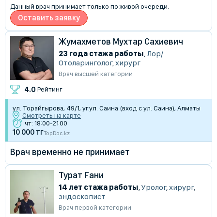
Данный врач принимает только по живой очереди.
Оставить заявку
Жумахметов Мухтар Сахиевич
23 года стажа работы
,
Лор/
Отоларинголог
,
хирург
Врач высшей категории
4.0
Рейтинг
ул. Торайгырова, 49/1, уг.ул. Саина (вход с ул. Саина), Алматы
Смотреть на карте
чт: 18:00-21:00
10 000 тг
TopDoc.kz
Врач временно не принимает
Турат Ғани
14 лет стажа работы
,
Уролог
,
хирург
,
эндоскопист
Врач первой категории