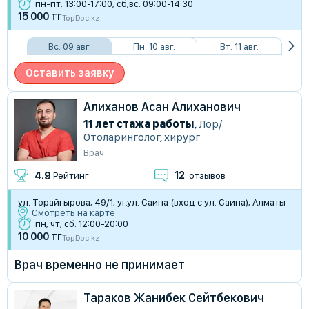
пн-пт: 13:00-17:00, сб,вс: 09:00-14:30
15 000 тг
TopDoc.kz
Вс. 09 авг.
Пн. 10 авг.
Вт. 11 авг.
Оставить заявку
Алиханов Асан Алиханович
11 лет стажа работы
,
Лор/
Отоларинголог
,
хирург
Врач
12
4.9
Рейтинг
отзывов
ул. Торайгырова, 49/1, уг.ул. Саина (вход с ул. Саина), Алматы
Смотреть на карте
пн, чт, сб: 12:00-20:00
10 000 тг
TopDoc.kz
Врач временно не принимает
Тараков Жанибек Сейтбекович