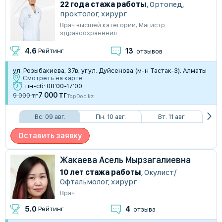
22 года стажа работы
,
Ортопед
,
проктолог
,
хирург
Врач высшей категории
,
Магистр
здравоохранения
13
4.6
Рейтинг
отзывов
​ул. Розыбакиева, 37в, уг.ул. Дуйсенова (м-н Тастак-3), Алматы
Смотреть на карте
пн-сб: 08:00-17:00
7 000 тг
9 000 тг
TopDoc.kz
Вс. 09 авг.
Пн. 10 авг.
Вт. 11 авг.
Оставить заявку
Жакаева Асель Мырзагалиевна
10 лет стажа работы
,
Окулист/
Офтальмолог
,
хирург
Врач
4
5.0
Рейтинг
отзыва