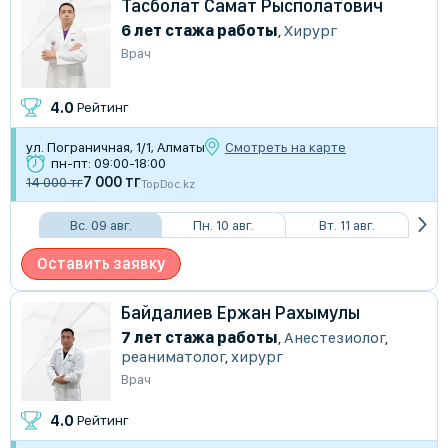
Тасболат Самат Рысполатович
6 лет стажа работы
,
Хирург
Врач
4.0
Рейтинг
ул. Пограничная, 1/1, Алматы
Смотреть на карте
пн-пт: 09:00-18:00
7 000 тг
14 000 тг
TopDoc.kz
Вс. 09 авг.
Пн. 10 авг.
Вт. 11 авг.
Оставить заявку
Байдалиев Ержан Рахымулы
7 лет стажа работы
,
Анестезиолог
,
реаниматолог
,
хирург
Врач
4.0
Рейтинг