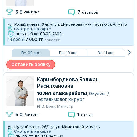
7
5.0
Рейтинг
отзывов
​ул. Розыбакиева, 37в, уг.ул. Дуйсенова (м-н Тастак-3), Алматы
Смотреть на карте
пн-чт, сб,вс: 08:00-21:00
7 000 тг
14 000 тг
TopDoc.kz
Вс. 09 авг.
Пн. 10 авг.
Вт. 11 авг.
Оставить заявку
Каримбердиева Балжан
Расилхановна
10 лет стажа работы
,
Окулист/
Офтальмолог
,
хирург
PhD
,
Врач
,
Магистр
1
5.0
Рейтинг
отзыв
ул. Нусупбекова, 26/1, уг.ул. Маметовой, Алматы
Смотреть на карте
пн, ср, пт, вс: 17:00-23:00