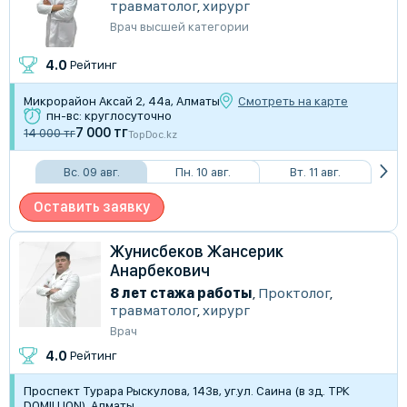
травматолог
,
хирург
Врач высшей категории
4.0
Рейтинг
Микрорайон Аксай 2, 44а, Алматы
Смотреть на карте
пн-вс: круглосуточно
7 000 тг
14 000 тг
TopDoc.kz
Вс. 09 авг.
Пн. 10 авг.
Вт. 11 авг.
Оставить заявку
Жунисбеков Жансерик
Анарбекович
8 лет стажа работы
,
Проктолог
,
травматолог
,
хирург
Врач
4.0
Рейтинг
Проспект Турара Рыскулова, 143в, уг.ул. Саина (в зд. ТРК
DOMILLION), Алматы