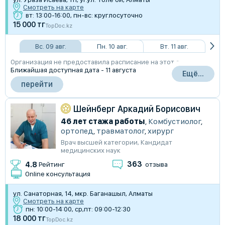
Смотреть на карте
вт: 13:00-16:00, пн-вс: круглосуточно
15 000 тг
TopDoc.kz
Вс. 09 авг.
Пн. 10 авг.
Вт. 11 авг.
Организация не предоставила расписание на этот день
Ближайшая доступная дата - 11 августа
Ещё...
перейти
Шейнберг Аркадий Борисович
46 лет стажа работы
,
Комбустиолог
,
ортопед
,
травматолог
,
хирург
Врач высшей категории
,
Кандидат
медицинских наук
363
4.8
Рейтинг
отзыва
Online консультация
ул. Санаторная, 14, мкр. Баганашыл, Алматы
Смотреть на карте
пн: 10:00-14:00, ср,пт: 09:00-12:30
18 000 тг
TopDoc.kz