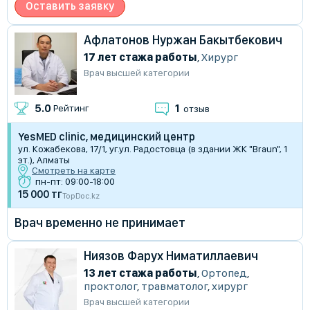
Оставить заявку
Афлатонов Нуржан Бакытбекович
17 лет стажа работы
,
Хирург
Врач высшей категории
1
5.0
Рейтинг
отзыв
YesMED clinic, медицинский центр
ул. Кожабекова, 17/1, уг.ул. Радостовца (в здании ​ЖК "Braun", 1
эт.), Алматы
Смотреть на карте
пн-пт: 09:00-18:00
15 000 тг
TopDoc.kz
Врач временно не принимает
Ниязов Фарух Ниматиллаевич
13 лет стажа работы
,
Ортопед
,
проктолог
,
травматолог
,
хирург
Врач высшей категории