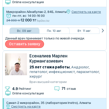
Online консультация
​Микрорайон Айнабулак-2, 84Б, Алматы
Смотреть на карте
пн-пт, вс: 14:00-16:00
12 000 тг
24 000 тг
TopDoc.kz
Вс. 09 авг.
Пн. 10 авг.
Вт. 11 авг.
Данный врач принимает только по живой очереди.
Оставить заявку
Есеналиев Марлен
Курмангазиевич
25 лет стажа работы
,
Андролог
,
гепатолог
,
инфекционист
,
паразитолог
,
хирург
Врач высшей категории
71
4.9
Рейтинг
отзыв
Online консультация
Самал-2 микрорайон, 35 (лаборатория Invitro), Алматы
Смотреть на карте