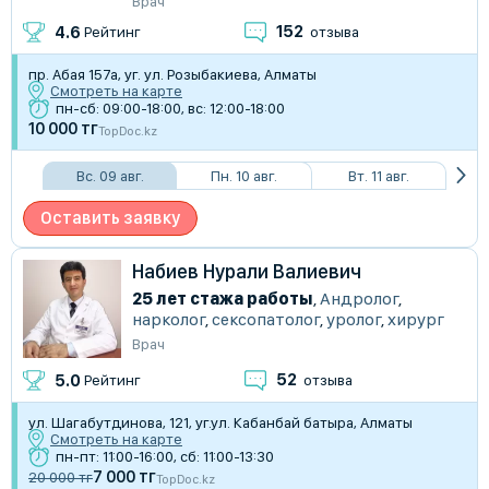
Врач
152
4.6
Рейтинг
отзыва
пр. Абая 157а, уг. ул. Розыбакиева, Алматы
Смотреть на карте
пн-сб: 09:00-18:00, вс: 12:00-18:00
10 000 тг
TopDoc.kz
Вс. 09 авг.
Пн. 10 авг.
Вт. 11 авг.
Оставить заявку
Набиев Нурали Валиевич
25 лет стажа работы
,
Андролог
,
нарколог
,
сексопатолог
,
уролог
,
хирург
Врач
52
5.0
Рейтинг
отзыва
​ул. Шагабутдинова, 121, уг.ул. ​Кабанбай батыра, Алматы
Смотреть на карте
пн-пт: 11:00-16:00, сб: 11:00-13:30
7 000 тг
20 000 тг
TopDoc.kz