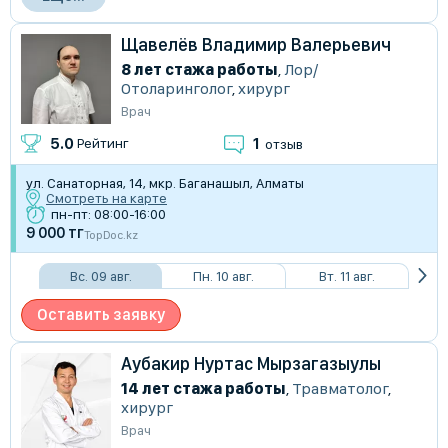
Щавелёв Владимир Валерьевич
8 лет стажа работы
,
Лор/
Отоларинголог
,
хирург
Врач
1
5.0
Рейтинг
отзыв
ул. Санаторная, 14, мкр. Баганашыл, Алматы
Смотреть на карте
пн-пт: 08:00-16:00
9 000 тг
TopDoc.kz
Вс. 09 авг.
Пн. 10 авг.
Вт. 11 авг.
Оставить заявку
Аубакир Нуртас Мырзагазыулы
14 лет стажа работы
,
Травматолог
,
хирург
Врач