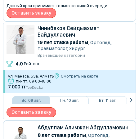
Данный врач принимает только по живой очереди.
Оставить заявку
Чинибеков Сейдыахмет
Байдуллаевич
19 лет стажа работы
,
Ортопед
,
травматолог
,
хирург
Врач высшей категории
4.0
Рейтинг
ул. Манаса, 53а, Алматы
Смотреть на карте
пн-пт: 09:00-18:00
7 000 тг
TopDoc.kz
Вс. 09 авг.
Пн. 10 авг.
Вт. 11 авг.
Оставить заявку
Абдуллам Алимжан Абдулламович
8 лет стажа работы
,
Ортопед
,