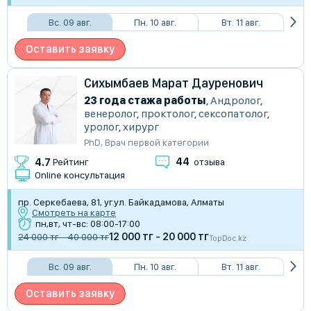
Вс. 09 авг.
Пн. 10 авг.
Вт. 11 авг.
Оставить заявку
Сихымбаев Марат Дауренович
23 года стажа работы
,
Андролог
,
венеролог
,
проктолог
,
сексопатолог
,
уролог
,
хирург
PhD
,
Врач первой категории
44
4.7
Рейтинг
отзыва
Online консультация
пр. Серкебаева, 81, уг.ул. Байкадамова, Алматы
Смотреть на карте
пн,вт, чт-вс: 08:00-17:00
12 000 тг - 20 000 тг
24 000 тг - 40 000 тг
TopDoc.kz
Вс. 09 авг.
Пн. 10 авг.
Вт. 11 авг.
Оставить заявку