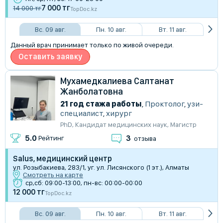
7 000 тг
14 000 тг
TopDoc.kz
Вс. 09 авг.
Пн. 10 авг.
Вт. 11 авг.
Данный врач принимает только по живой очереди.
Оставить заявку
Мухамедкалиева Салтанат
Жанболатовна
21 год стажа работы
,
Проктолог
,
узи-
специалист
,
хирург
PhD
,
Кандидат медицинских наук
,
Магистр
3
5.0
Рейтинг
отзыва
Salus, медицинский центр
ул. Розыбакиева, 283/1, уг. ул. Лисянского (1 эт.), Алматы
Смотреть на карте
ср,сб: 09:00-13:00, пн-вс: 00:00-00:00
12 000 тг
TopDoc.kz
Вс. 09 авг.
Пн. 10 авг.
Вт. 11 авг.