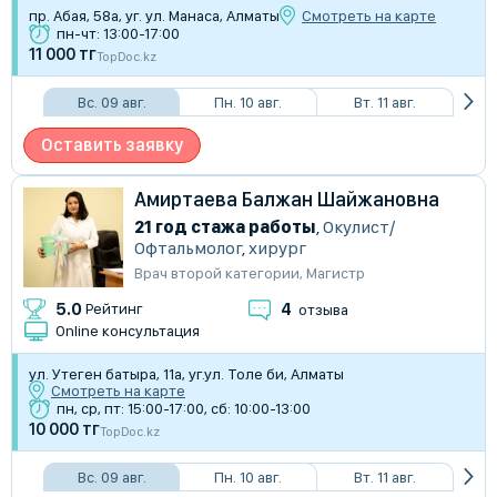
пр. Абая, 58а, уг. ул. Манаса, Алматы
Смотреть на карте
пн-чт: 13:00-17:00
11 000 тг
TopDoc.kz
Вс. 09 авг.
Пн. 10 авг.
Вт. 11 авг.
Оставить заявку
Амиртаева Балжан Шайжановна
21 год стажа работы
,
Окулист/
Офтальмолог
,
хирург
Врач второй категории
,
Магистр
4
5.0
Рейтинг
отзыва
Online консультация
ул. Утеген батыра, 11а, уг.ул. Толе би, Алматы
Смотреть на карте
пн, ср, пт: 15:00-17:00, сб: 10:00-13:00
10 000 тг
TopDoc.kz
Вс. 09 авг.
Пн. 10 авг.
Вт. 11 авг.