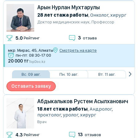
Арын Нурлан Мухтарулы
28 лет стажа работы
,
Онколог
,
хирург
Доктор медицинских наук
,
Профессор
3
5.0
Рейтинг
отзыва
мкр. Мирас, 45, Алматы
Смотреть на карте
пн-пт: 08:30-17:00
20 000 тг
TopDoc.kz
Вс. 09 авг.
Пн. 10 авг.
Вт. 11 авг.
Оставить заявку
Абдыкалыков Рустем Асылханович
18 лет стажа работы
,
Андролог
,
проктолог
,
уролог
,
хирург
Врач
13
4.3
Рейтинг
отзывов