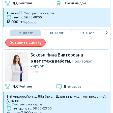
4.0
Рейтинг
Выезд на дом
Алматы
Смотреть на карте
пн-пт: 09:00-18:00
18 000 тг
TopDoc.kz
Вс. 09 авг.
Пн. 10 авг.
Вт. 11 авг.
Оставить заявку
Бокова Нина Викторовна
6 лет стажа работы
,
Проктолог
,
хирург
Врач
8
4.6
Рейтинг
отзывов
8-й микрорайон, д. 58а (по ул. Шаляпина, уг.ул. Алтынсарина),
Алматы
Смотреть на карте
пн, ср,чт, вс: 08:00-23:00
7 000 тг
10 000 тг