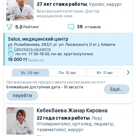
27 лет стажа работы
,
Уролог
,
хирург
Врач высшей категории
,
Доктор
медицинских наук
36
5.0
Рейтинг
отзывов
Salus, медицинский центр
ул. Розыбакиева, 283/1, уг. ул. Лисянского (1 эт.), Алматы
Смотреть на карте
пн-пт: 17:30-19:00, пн-вс: круглосуточно
18 000 тг
TopDoc.kz
Вс. 09 авг.
Пн. 10 авг.
Вт. 11 авг.
Организация не предоставила расписание на этот день
Ближайшая доступная дата - 10 августа
Ещё...
перейти
Кебекбаева Жанар Кировна
22 года стажа работы
,
Лор/
Отоларинголог
,
ортопед
,
педиатр
,
травматолог
,
хирург