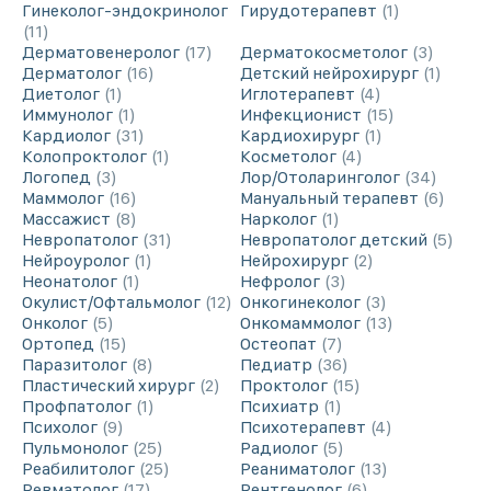
Гинеколог-эндокринолог
Гирудотерапевт
1
11
Дерматовенеролог
17
Дерматокосметолог
3
Дерматолог
16
Детский нейрохирург
1
Диетолог
1
Иглотерапевт
4
Иммунолог
1
Инфекционист
15
Кардиолог
31
Кардиохирург
1
Колопроктолог
1
Косметолог
4
Логопед
3
Лор/Отоларинголог
34
Маммолог
16
Мануальный терапевт
6
Массажист
8
Нарколог
1
Невропатолог
31
Невропатолог детский
5
Нейроуролог
1
Нейрохирург
2
Неонатолог
1
Нефролог
3
Окулист/Офтальмолог
12
Онкогинеколог
3
Онколог
5
Онкомаммолог
13
Ортопед
15
Остеопат
7
Паразитолог
8
Педиатр
36
Пластический хирург
2
Проктолог
15
Профпатолог
1
Психиатр
1
Психолог
9
Психотерапевт
4
Пульмонолог
25
Радиолог
5
Реабилитолог
25
Реаниматолог
13
Ревматолог
17
Рентгенолог
6