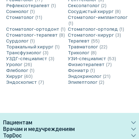
Рефлексотерапевт
1
Сексопатолог
2
Сомнолог
1
Сосудистый хирург
8
Стоматолог
11
Стоматолог-имплантолог
1
Стоматолог-ортодонт
1
Стоматолог-ортопед
1
Стоматолог-терапевт
8
Стоматолог-хирург
3
Сурдолог
1
Терапевт
55
Торакальный хирург
1
Травматолог
22
Трансфузиолог
3
Трихолог
8
УЗДГ-специалист
3
УЗИ-специалист
53
Уролог
26
Физиотерапевт
7
Флеболог
1
Фониатр
1
Хирург
40
Эндокринолог
21
Эндоскопист
7
Эпилептолог
2
Пациентам
Врачам и медучреждениям
Врачи
TopDoc
Преимущества