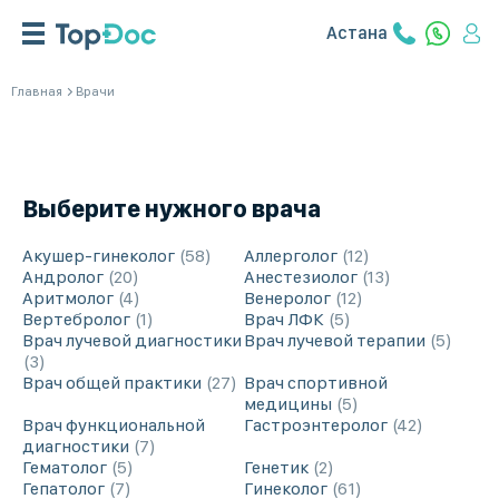
Астана
Главная
Врачи
Выберите нужного врача
Акушер-гинеколог
58
Аллерголог
12
Андролог
20
Анестезиолог
13
Аритмолог
4
Венеролог
12
Вертебролог
1
Врач ЛФК
5
Врач лучевой диагностики
Врач лучевой терапии
5
3
Врач общей практики
27
Врач спортивной
медицины
5
Врач функциональной
Гастроэнтеролог
42
диагностики
7
Гематолог
5
Генетик
2
Гепатолог
7
Гинеколог
61