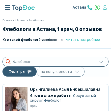
Астана
Главная
Врачи
Флебологи
Флебологи в Астана, 1 врач, 0 отзывов
читать подробнее
Кто такой флеболог?
Флеболог – это врач, который занимается диагностикой, лечением и профилактикой заболеваний вен. Он помогает пациентам с варикозной болезнью, тромбофлебитом, хронической венозной недостаточностью и другими сосудистыми патологиями.
Флеболог
Фильтры
Орынгалиева Асыл Енбекшиловна
4 года стажа работы
,
Сосудистый
хирург
,
флеболог
Врач