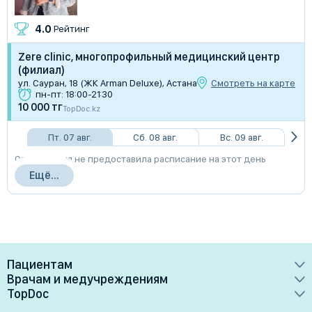
4.0
Рейтинг
Zere clinic, многопрофильный медицинский центр
(филиал)
ул. Сауран, 18 (ЖК Arman Deluxe), Астана
Смотреть на карте
пн-пт: 18:00-21:30
10 000 тг
TopDoc.kz
Пт. 07 авг.
Сб. 08 авг.
Вс. 09 авг.
Организация не предоставила расписание на этот день
Ещё...
Пациентам
Врачам и медучреждениям
Врачи
TopDoc
Преимущества
Клиники
О сервисе