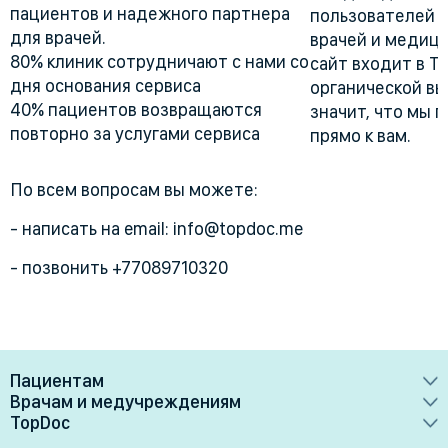
пациентов и надежного партнера
пользователей 
для врачей.
врачей и медици
80% клиник сотрудничают с нами со
сайт входит в Т
дня основания сервиса
органической вы
40% пациентов возвращаются
значит, что мы 
повторно за услугами сервиса
прямо к вам.
По всем вопросам вы можете:
- написать на email: info@topdoc.me
- позвонить +77089710320
Пациентам
Врачам и медучреждениям
Врачи
TopDoc
Преимущества
Клиники
О сервисе