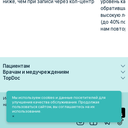
ниже, чем при записи через кол-центр
уровень ка
обративших
высокую лоя
(до 40% по
нам повтор
Пациентам
Врачам и медучреждениям
Врачи
TopDoc
Преимущества
Клиники
О сервисе
Тарифные планы
Лаборатории
Контакты
Мы используем cookies и данные посетителей для
Использование материалов разрешено только при
Медучреждениям
улучшения качества обслуживания. Продолжая
Услуги
Помощь
наличии активной ссылки на источник
пользоваться сайтом, вы соглашаетесь на их
Врачам
использование.
Блог
×
Личный кабинет
Пн-Пт: 9.00-18.00
Акции и скидки