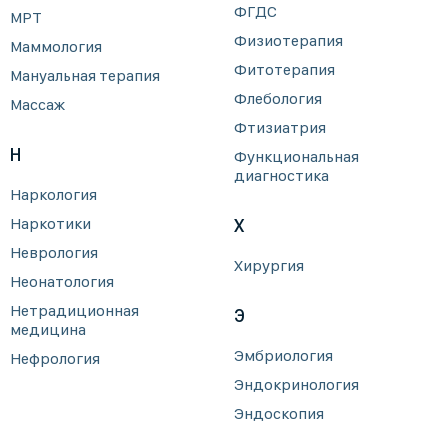
ФГДС
МРТ
Физиотерапия
Маммология
Фитотерапия
Мануальная терапия
Флебология
Массаж
Фтизиатрия
Н
Функциональная
диагностика
Наркология
Наркотики
Х
Неврология
Хирургия
Неонатология
Нетрадиционная
Э
медицина
Эмбриология
Нефрология
Эндокринология
Эндоскопия