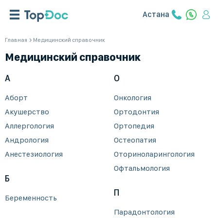
Астана
Главная
Медицинский справочник
Медицинский справочник
А
О
Аборт
Онкология
Акушерство
Ортодонтия
Аллергология
Ортопедия
Андрология
Остеопатия
Анестезиология
Оториноларингология
Офтальмология
Б
П
Беременность
Парадонтология