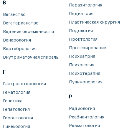
В
Паразитология
Педиатрия
Веганство
Пластическая хирургия
Вегетарианство
Подология
Ведение беременности
Проктология
Венерология
Протезирование
Вертебрология
Психиатрия
Внутриматочная спираль
Психология
Г
Психотерапия
Пульмонология
Гастроэнтерология
Гематология
Р
Генетика
Радиология
Гепатология
Реабилитология
Геронтология
Ревматология
Гинекология