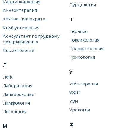
Кардиохирургия
Сурдология
Кинезитерапия
Клятва Гиппократа
Т
Комбустиология
Терапия
Консультант по грудному
Токсикология
вскармливанию
Травматология
Косметология
Трихология
Л
У
ЛФК
УВЧ-терапия
Лаборатория
УЗДГ
Лапароскопия
УЗИ
Лимфология
Урология
Логопедия
Ф
М