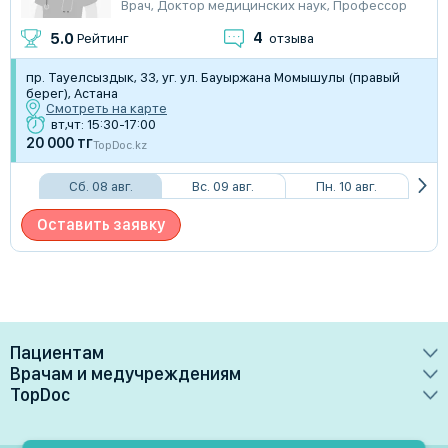
Врач
,
Доктор медицинских наук
,
Профессор
4
5.0
Рейтинг
отзыва
пр. Тауелсыздык, 33, уг. ул. Бауыржана Момышулы (правый
берег), Астана
Смотреть на карте
вт,чт: 15:30-17:00
20 000 тг
TopDoc.kz
Сб. 08 авг.
Вс. 09 авг.
Пн. 10 авг.
Оставить заявку
Пациентам
Врачам и медучреждениям
Врачи
TopDoc
Преимущества
Клиники
О сервисе
Тарифные планы
Лаборатории