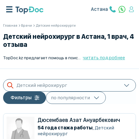
Астана
Главная
Врачи
Детские нейрохирурги
Детский нейрохирург в Астана, 1 врач, 4
отзыва
читать подробнее
TopDoc.kz предлагает помощь в поиске и подборе лучшего детского нейрохирурга в Астана. Наша платформа объединяет ведущих специалистов в области детской нейрохирургии, предлагая вам проверенные профили и актуальные отзывы. Мы стремимся сделать ваш опыт поиска врачей максимально простым и удобным. Для нас важно, чтобы вы нашли подходящего врача для вашего ребенка. Используйте TopDoc.kz и убедитесь в качестве наших услуг. Платформа доступна в Астана и по всему Казахстану.
Детский нейрохирург
Фильтры
Дюсембаев Азат Ануарбекович
54 года стажа работы
,
Детский
нейрохирург