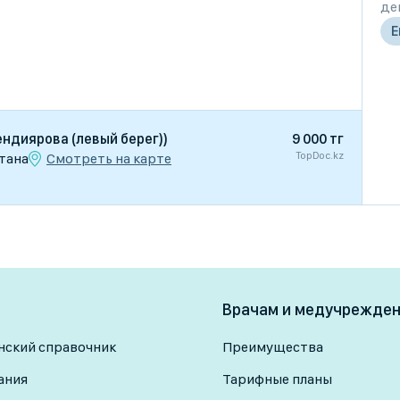
де
Е
ендиярова (левый берег))
9 000 тг
TopDoc.kz
Смотреть на карте
стана
Врачам и медучрежде
ский справочник
Преимущества
ания
Тарифные планы