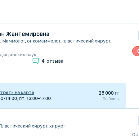
ан Жантемировна
ы
,
Маммолог
,
онкомаммолог
,
пластический хирург
,
дицинских наук
4
отзыва
треть на карте
25 000 тг
00-14:00, пт: 13:00-17:00
TopDoc.kz
Пластический хирург
,
хирург
Ор