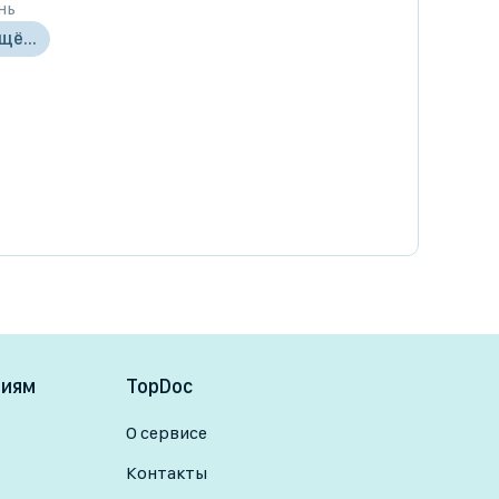
нь
щё...
ниям
TopDoc
О сервисе
Контакты