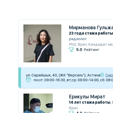
Мирманова Гульж
23 года стажа работ
радиолог
PhD
,
Врач
,
Кандидат ме
5.0
Рейтинг
Смо
ул. Сарайшык, 40, (ЖК "Версаль"), Астана
пн,чт: 09:00-16:30, вт,ср: 09:00-14:00, сб: 08:
Ерикулы Мират
14 лет стажа работы
,
Врач