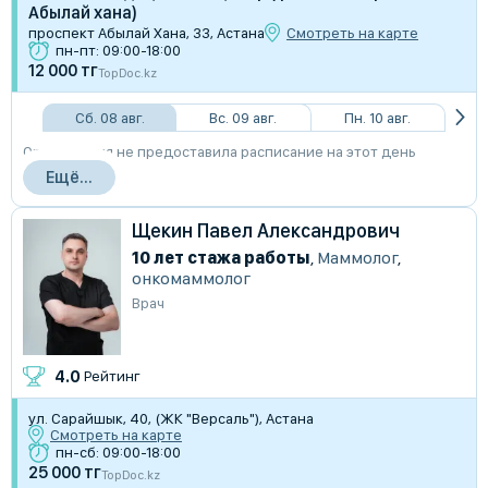
Абылай хана)
проспект Абылай Хана, 33, Астана
Смотреть на карте
пн-пт: 09:00-18:00
12 000 тг
TopDoc.kz
Сб. 08 авг.
Вс. 09 авг.
Пн. 10 авг.
Организация не предоставила расписание на этот день
Ещё...
Щекин Павел Александрович
10 лет стажа работы
,
Маммолог
,
онкомаммолог
Врач
4.0
Рейтинг
ул. Сарайшык, 40, (ЖК "Версаль"), Астана
Смотреть на карте
пн-сб: 09:00-18:00
25 000 тг
TopDoc.kz