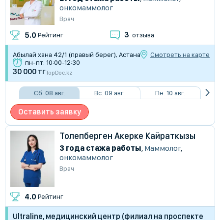
онкомаммолог
Врач
3
5.0
Рейтинг
отзыва
Абылай хана 42/1 (правый берег), Астана
Смотреть на карте
пн-пт: 10:00-12:30
30 000 тг
TopDoc.kz
Сб. 08 авг.
Вс. 09 авг.
Пн. 10 авг.
Оставить заявку
Толепберген Акерке Кайраткызы
3 года стажа работы
,
Маммолог
,
онкомаммолог
Врач
4.0
Рейтинг
Ultraline, медицинский центр (филиал на проспекте