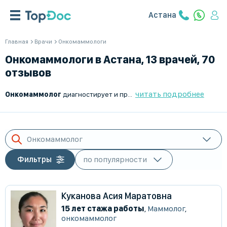
Астана
Главная
Врачи
Онкомаммологи
Онкомаммологи в Астана, 13 врачей, 70
отзывов
читать подробнее
Онкомаммолог
диагностирует и проводит лечение опухолевых заболеваний молочной железы. В его компетенцию входят как доброкачественные образования, так и злокачественные опухоли, требующие комплексного подхода. Специалист этого направления медицины разрабатывает индивидуальные схемы терапии, включающие хирургическое вмешательство, химиотерапию, лучевую терапию, гормональное и таргетное лечение, а также инновационные методы иммунотерапии.
Онкомаммолог
Фильтры
Куканова Асия Маратовна
15 лет стажа работы
,
Маммолог
,
онкомаммолог