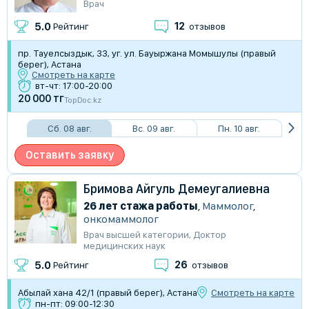
Врач
12
5.0
Рейтинг
отзывов
пр. Тауелсыздык, 33, уг. ул. Бауыржана Момышулы (правый
берег), Астана
Смотреть на карте
вт-чт: 17:00-20:00
20 000 тг
TopDoc.kz
Сб. 08 авг.
Вс. 09 авг.
Пн. 10 авг.
Оставить заявку
Бримова Айгуль Демеугалиевна
26 лет стажа работы
,
Маммолог
,
онкомаммолог
Врач высшей категории
,
Доктор
медицинских наук
26
5.0
Рейтинг
отзывов
Абылай хана 42/1 (правый берег), Астана
Смотреть на карте
пн-пт: 09:00-12:30