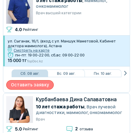
5 лет стажа работы
,
Маммолог
,
онкомаммолог
Врач высшей категории
4.0
Рейтинг
ул. Сыганак, 16/1, (вход с ул. Маншук Маметовой, Кабинет
доктора маммолога), Астана
Смотреть на карте
пн-пт: 19:00-22:00, сб,вс: 09:00-22:00
15 000 тг
TopDoc.kz
Сб. 08 авг.
Вс. 09 авг.
Пн. 10 авг.
Оставить заявку
Курбанбаева Дина Салаватовна
10 лет стажа работы
,
Врач лучевой
диагностики
,
маммолог
,
онкомаммолог
Врач
2
5.0
Рейтинг
отзыва