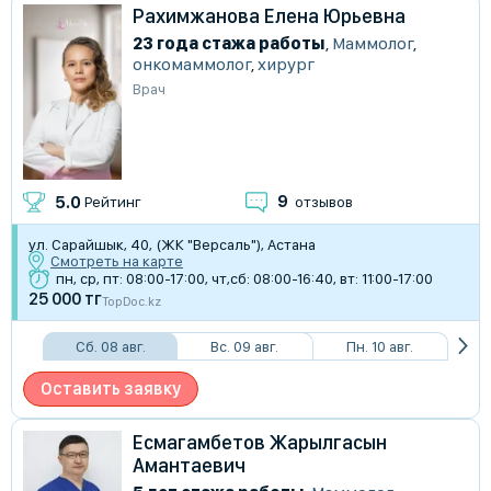
Рахимжанова Елена Юрьевна
23 года стажа работы
,
Маммолог
,
онкомаммолог
,
хирург
Врач
9
5.0
Рейтинг
отзывов
ул. Сарайшык, 40, (ЖК "Версаль"), Астана
Смотреть на карте
пн, ср, пт: 08:00-17:00, чт,сб: 08:00-16:40, вт: 11:00-17:00
25 000 тг
TopDoc.kz
Сб. 08 авг.
Вс. 09 авг.
Пн. 10 авг.
Оставить заявку
Есмагамбетов Жарылгасын
Амантаевич