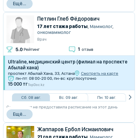
Ещё...
Петлин Глеб Фёдорович
17 лет стажа работы
,
Маммолог
,
онкомаммолог
Врач
1
5.0
Рейтинг
отзыв
Ultraline, медицинский центр (филиал на проспекте
Абылай хана)
проспект Абылай Хана, 33, Астана
Смотреть на карте
пн-пт: 08:00-20:00, пн-вс: круглосуточно
15 000 тг
TopDoc.kz
Сб. 08 авг.
Вс. 09 авг.
Пн. 10 авг.
Организация не предоставила расписание на этот день
Ещё...
Жаппаров Ербол Исмаилович
21 год стажа работы
,
Маммолог
,