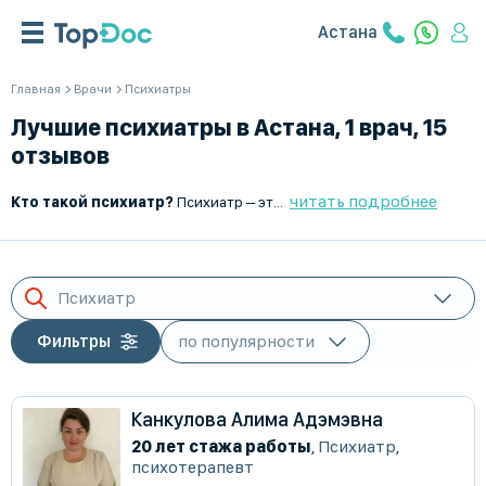
Астана
Главная
Врачи
Психиатры
Лучшие психиатры в Астана, 1 врач, 15
отзывов
читать подробнее
Кто такой психиатр?
Психиатр – это врач, который занимается диагностикой, лечением и профилактикой психических расстройств. В отличие от психолога, психиатр имеет медицинское образование и право назначать медикаментозную терапию. Он работает с пациентами, страдающими депрессией, тревожными расстройствами, шизофренией, биполярным аффективным расстройством и другими психическими заболеваниями.
Психиатр
Фильтры
Канкулова Алима Адэмэвна
20 лет стажа работы
,
Психиатр
,
психотерапевт