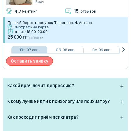
Врач
15
4.7
Рейтинг
отзывов
Правый берег, переулок Ташенова, 4, Астана
Смотреть на карте
вт-чт: 18:00-20:00
25 000 тг
TopDoc.kz
Пт. 07 авг.
Сб. 08 авг.
Вс. 09 авг.
Оставить заявку
Какой врач лечит депрессию?
Депрессию лечит психиатр, особенно при тяжёлых
К кому лучше идти к психологу или психиатру?
или затяжных формах. Также помощь может
оказывать психотерапевт (если он с медицинским
· Психолог помогает при стрессах, тревоге,
Как проходит приём психиатра?
образованием) и психолог при лёгких эмоциональных
эмоциональных трудностях, не ставит диагнозы и не
нарушениях. При серьёзных симптомах — апатии,
назначает лекарства.
На приёме врач-психиатр: