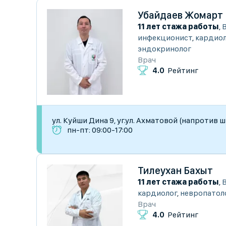
Убайдаев Жомарт
11 лет стажа работы
,
инфекционист
,
кардиол
эндокринолог
Врач
4.0
Рейтинг
ул. Куйши Дина 9, уг.ул. Ахматовой (напротив 
пн-пт: 09:00-17:00
Тилеухан Бахыт
11 лет стажа работы
,
кардиолог
,
невропатол
Врач
4.0
Рейтинг