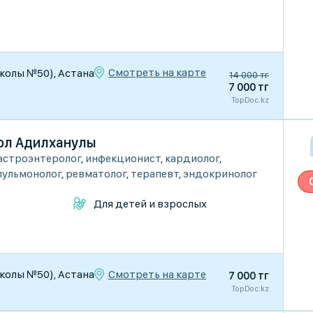
Смотреть на карте
школы №50), Астана
14 000 тг
7 000 тг
TopDoc.kz
ол Адилханулы
астроэнтеролог
,
инфекционист
,
кардиолог
,
пульмонолог
,
ревматолог
,
терапевт
,
эндокринолог
Для детей и взрослых
Смотреть на карте
школы №50), Астана
7 000 тг
TopDoc.kz