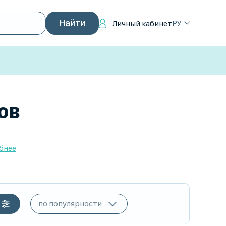
РУ
Личный кабинет
ов
бнее