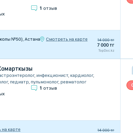
1
отзыв
ых
Смотреть на карте
школы №50), Астана
14 000 тг
7 000 тг
TopDoc.kz
Жомарткызы
астроэнтеролог
,
инфекционист
,
кардиолог
,
олог
,
педиатр
,
пульмонолог
,
ревматолог
1
отзыв
ых
 на карте
14 000 тг