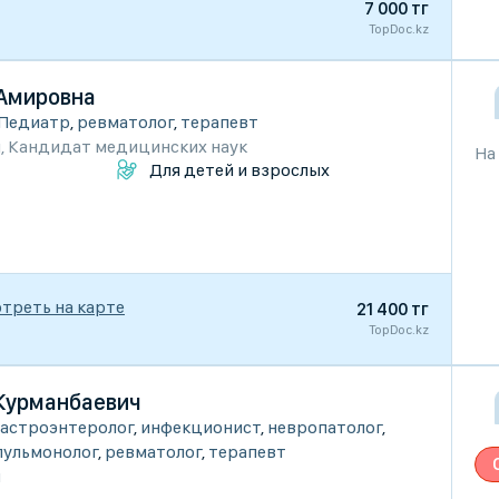
7 000 тг
TopDoc.kz
Амировна
Педиатр
,
ревматолог
,
терапевт
и
,
Кандидат медицинских наук
На
Для детей и взрослых
треть на карте
21 400 тг
TopDoc.kz
Курманбаевич
Гастроэнтеролог
,
инфекционист
,
невропатолог
,
пульмонолог
,
ревматолог
,
терапевт
и