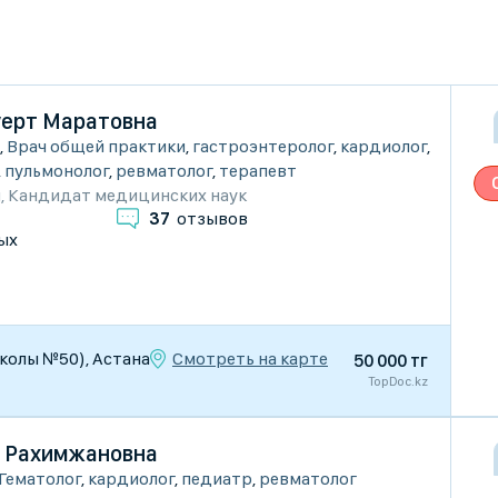
ерт Маратовна
,
Врач общей практики
,
гастроэнтеролог
,
кардиолог
,
,
пульмонолог
,
ревматолог
,
терапевт
и
,
Кандидат медицинских наук
37
отзывов
ых
Смотреть на карте
школы №50), Астана
50 000 тг
TopDoc.kz
 Рахимжановна
Гематолог
,
кардиолог
,
педиатр
,
ревматолог