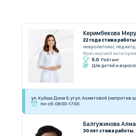
Керимбекова Меру
22 года стажа работы
невропатолог
,
педиатр
Врач высшей категори
5.0
Рейтинг
Для детей и взросл
ул. Куйши Дина 9, уг.ул. Ахматовой (напротив 
пн-сб: 08:00-17:00
Балгужинова Алма
30 лет стажа работы
,