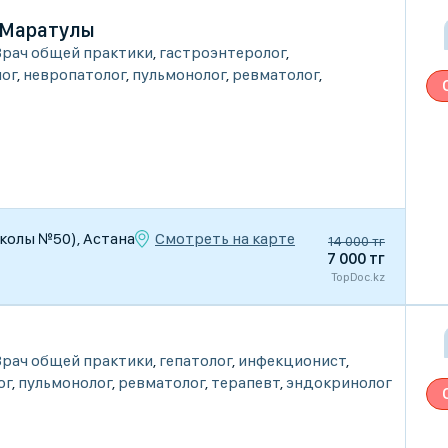
 Маратулы
Врач общей практики
,
гастроэнтеролог
,
ог
,
невропатолог
,
пульмонолог
,
ревматолог
,
Смотреть на карте
школы №50), Астана
14 000 тг
7 000 тг
TopDoc.kz
Врач общей практики
,
гепатолог
,
инфекционист
,
ог
,
пульмонолог
,
ревматолог
,
терапевт
,
эндокринолог