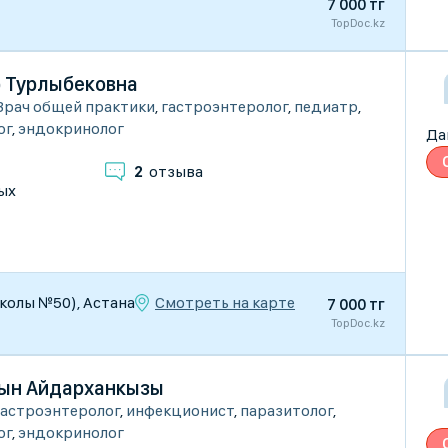
7 000 тг
TopDoc.kz
 Турлыбековна
Врач общей практики
,
гастроэнтеролог
,
педиатр
,
ог
,
эндокринолог
Да
2
отзыва
ых
Смотреть на карте
школы №50), Астана
7 000 тг
TopDoc.kz
ын Айдарханкызы
Гастроэнтеролог
,
инфекционист
,
паразитолог
,
ог
,
эндокринолог