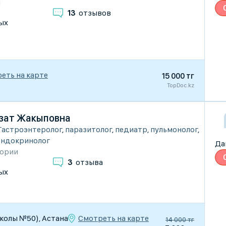
и
13
отзывов
ых
еть на карте
15 000 тг
TopDoc.kz
зат Жакыповна
Гастроэнтеролог
,
паразитолог
,
педиатр
,
пульмонолог
,
эндокринолог
Да
гории
3
отзыва
ых
Смотреть на карте
школы №50), Астана
14 000 тг