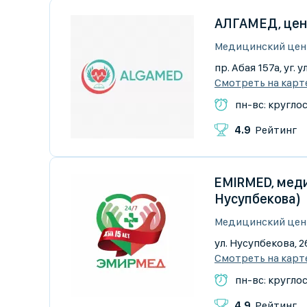
АЛГАМЕД, цен
Медицинский цен
пр. Абая 157а, уг.
Смотреть на карт
пн-вс: кругло
4.9
Рейтинг
EMIRMED, меди
Нусупбекова)
Медицинский цен
ул. Нусупбекова, 2
Смотреть на карт
пн-вс: кругло
4.9
Рейтинг