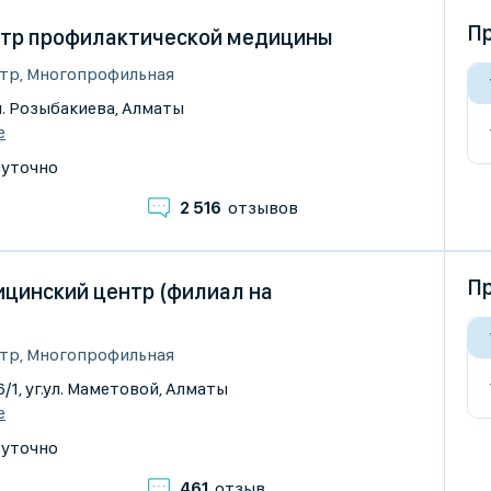
Пр
тр профилактической медицины
тр, Многопрофильная
 ул. Розыбакиева, Алматы
е
суточно
2 516
отзывов
Пр
цинский центр (филиал на
тр, Многопрофильная
6/1, уг.ул. Маметовой, Алматы
е
суточно
461
отзыв