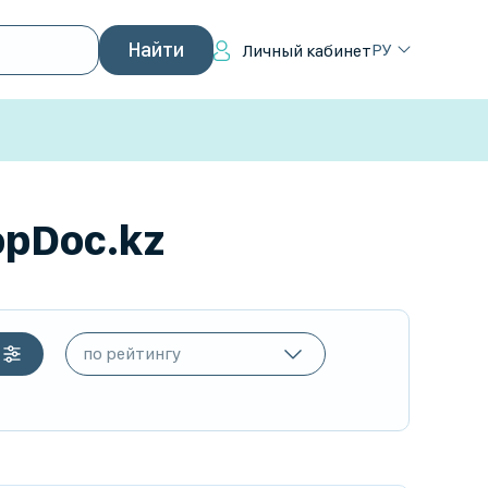
РУ
Личный кабинет
opDoc.kz