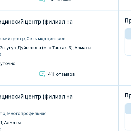
Пр
цинский центр (филиал на
ский центр, Сеть медцентров
37в, уг.ул. Дуйсенова (м-н Тастак-3), Алматы
е
суточно
411
отзывов
Пр
цинский центр (филиал на
тр, Многопрофильная
/1, Алматы
е