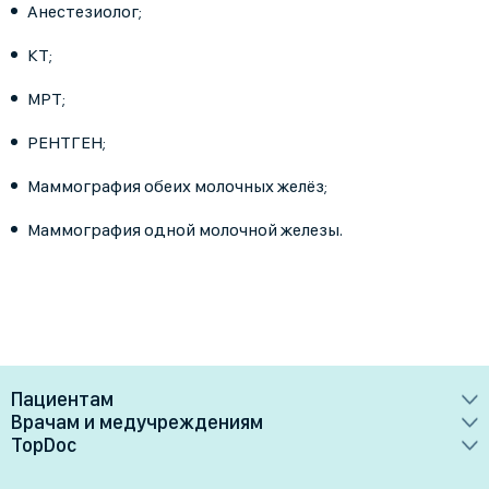
Анестезиолог;
КТ;
МРТ;
РЕНТГЕН;
Маммография обеих молочных желёз;
Маммография одной молочной железы.
Пациентам
Врачам и медучреждениям
Врачи
TopDoc
Преимущества
Клиники
О сервисе
Тарифные планы