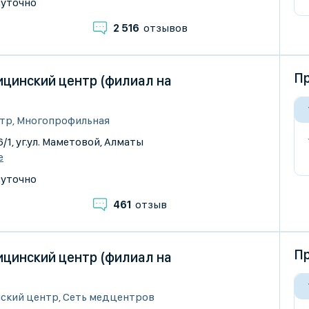
суточно
2 516
отзывов
Пр
цинский центр (филиал на
тр, Многопрофильная
6/1, уг.ул. Маметовой, Алматы
е
суточно
461
отзыв
Пр
цинский центр (филиал на
ский центр, Сеть медцентров