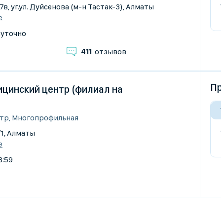
37в, уг.ул. Дуйсенова (м-н Тастак-3), Алматы
е
суточно
411
отзывов
Пр
цинский центр (филиал на
тр, Многопрофильная
/1, Алматы
е
3:59