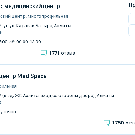
Пр
с, медицинский центр
ский центр, Многопрофильная
, уг. ул. Карасай Батыра, Алматы
е
:00, сб: 09:00-13:00
1 771
отзыв
центр Med Space
фильная
7 (в зд. ЖК Аэлита, вход со стороны двора), Алматы
е
суточно
1 750
отз