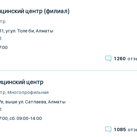
ицинский центр (филиал)
тр
11, уг.ул. Толе би, Алматы
е
7:00
1 260
отз
цинский центр
тр, Многопрофильная
7е, выше ул. Сатпаева, Алматы
е
:00, сб: 09:00-14:00
1 085
отз