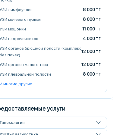
почки)
8 000 тг
УЗИ лимфоузлов
8 000 тг
УЗИ мочевого пузыря
11 000 тг
УЗИ мошонки
4 000 тг
УЗИ надпочечников
УЗИ органов брюшной полости (комплекс
12 000 тг
без почек)
12 000 тг
УЗИ органов малого таза
8 000 тг
УЗИ плевральной полости
И многие другие
едоставляемые услуги
Гинекология
УЗДГ-диагностика