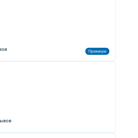
вов
ывов